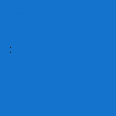
Карты от Ellusionist.com
Карты от Theory11.com
Классика от Bicycle
Классический дизайн
Наборы карт
Необычный дизайн
Специальные колоды Bicycle
ТАРО
Для фокусов и кардистри
+
-
Подарки
Метафорические ассоциативные карты
Блокноты
Браслеты
Ежедневники
Значки и пины
Конверты для денег
Планинги
Подарочные пакеты
Раскраски антистресс
Сквиши (Мялки)
Скетчбуки
Сувениры-приколы
Кружки