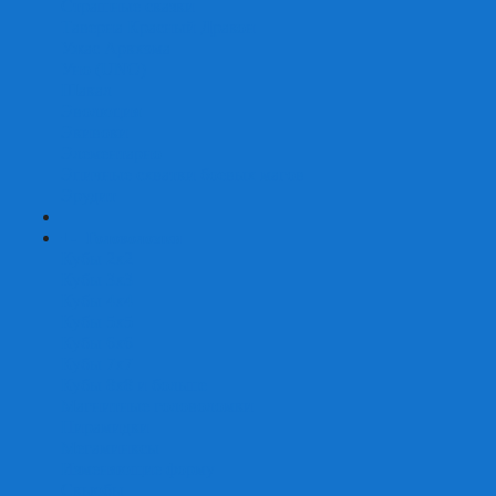
Страшные сказки
Таверна Красный Дракон
Ужас Аркхэма
Уно (UNO)
Шакал
Эволюция
Экивоки
Элементарно
Эпичные схватки боевых магов
Эрудит
+
-
Головоломки
Кубы 2х2
Кубы 3х3
Кубы 4x4
Кубы 5х5
Кубы 6х6
Кубы 7х7
Кубы 8х8 и больше
Магнитные головоломки
Пирамидки
Мегаминксы
Изменяющие форму
Скьюбы