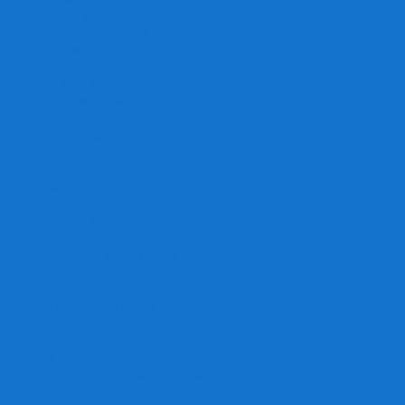
Игра престолов
Имаджинариум
Каркассон
Катамино
Квест Мастер
Кодовые имена
Колонизаторы
Кольт экспресс
Крокодил
Манчкин
Мафия
Мачи Коро
МЕМО
Монополия
Находка для шпиона
Ответь за 5 секунд
Пандемия
Покорение марса
Рик и Морти
Свинтус
Серп
Смертельные материалы
Соображарий