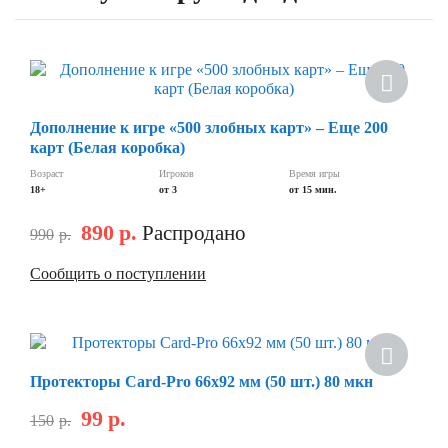
Скидка
Дополнение к игре «500 злобных карт» – Еще 200
карт (Белая коробка)
Возраст
Игроков
Время игры
18+
от 3
от 15 мин.
890
р.
Распродано
990
р.
Сообщить о поступлении
Скидка
Протекторы Card-Pro 66x92 мм (50 шт.) 80 мкн
99
р.
150
р.