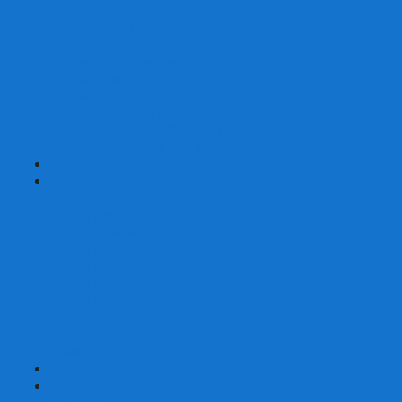
Шахматы турнирные Стаунтон
Шахматы из камня
Шахматы из металла
Шахматы из композитной смолы
Шахматы магнитные
Шахматы Шашки Нарды 3 в 1
Шахматные фигуры (без доски)
Шахматные доски (без фигур)
Шахматные ларцы (без фигур)
+
-
Нарды
Нарды с фотопечатью
Нарды резные
Нарды Армянские
Нарды кожаные
Нарды малые на 40
Нарды средние на 50
Нарды большие на 60
Фишки для нард
Зарики для нард
Сумки для нард
+
-
Детские игры