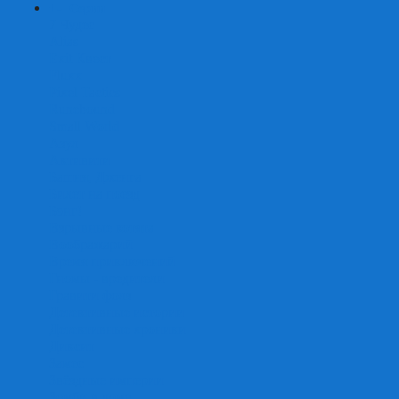
+
-
Серии
7 Чудес
Alias
Exit Квест
Fluxx
Pixel Tactics
Runebound
Small World
Азул
Активити
Башня, Дженга
Билет на поезд
Бэнг!
Взрывные котята
Воображарий
Время приключений
Гномы - вредители
Гравити фолз
Детективные истории
Детективные хроники
Диксит
Замес
Звёздные империи
Зомби в доме