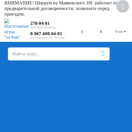
ВНИМАНИЕ! Шоурум на Маяковского 18Г работает по
Хит
предварительной договоренности, позвоните перед
приездом.
Скидка
278-04-81
О нас
0
0
8-967-608-04-81
+
-
Настольные игры
Для компании
Для вечеринки
Семейные
В дорогу
На ассоциации
На скорость реакции
Кооперативные
На логику
Карточные
Абстрактные
Стратегические
Экономические
Для одного
Дуэльные