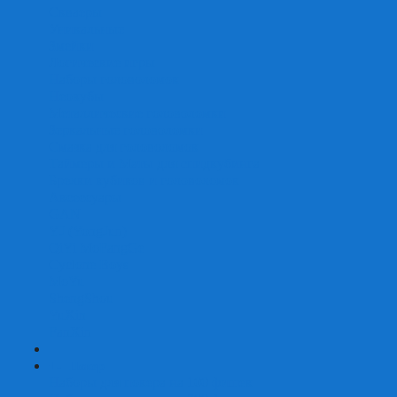
Скваеры
Уникальные
Змейки
Логические игры
Наборы головоломок
Неокубы
Металлические головоломки
Зеркальные головоломки
Смазка для головоломок
Таймеры и Маты для спидкубинга
Брелки кубиков и головоломок
Аксессуары
GAN
YJ (YongJun)
QiYi MoFangGe
Cyclone Boys
MoYu
ShengShou
YuXin
FanXin
+
-
Покер
Наборы для покера на 100 фишек