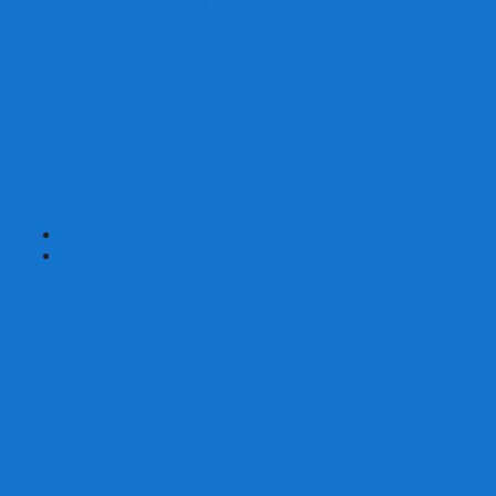
Наборы для покера на 200 фишек
Наборы для покера на 300 фишек
Наборы для покера на 500 фишек
Наборы для покера из 100% керамики
Наборы для покера Las Vegas
Сукно для покера
Карт-протекторы для покера
Фишки для покера
Аксессуары для покера
Кейсы для покера (пустые)
Собери свой набор для покера сам
+
-
Карты
Aviator
Bee
Bicycle
Bicycle Standard
Copag
Fournier
Tally-Ho
ГАФФ-карты
Для покера
Из 100% пластика
Карты от Art of Play