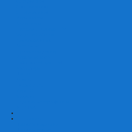
Со сценарием
С миниатюрами
С приложением
Игры-квесты
Книги-игры
Настольно-ролевые НРИ
Magic the Gathering
Для влюбленных
Застольные
Протекторы для игр
Игральные кости
Набор костей для НРИ
Аксессуары
Шашки
Домино
Русское Лото
Игра ГО
Маджонг
Подарочные сертификаты
УЦЕНКА
+
-
Шахматы
Шахматы недорогие
Шахматы резные