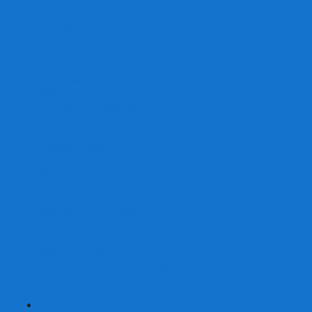
От 2 лет
От 3 лет
От 4 лет
От 5 лет
От 6 лет
От 7 лет
На внимание
Развивающие
На скорость реакции
На память
На развитие речи
Экономические
Логические
На ассоциации
Детские лото и домино
Ходилки-бродилки
Развивающие деревянные игры
Кубики историй
Наборы для опытов
Робототехника
Электронные конструкторы
Аквамозаика
Рисунки светом