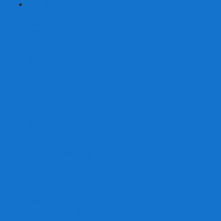
+
-
Серии
7 Чудес
Alias
Exit Квест
Fluxx
Pixel Tactics
Runebound
Small World
Азул
Активити
Башня, Дженга
Билет на поезд
Бэнг!
Взрывные котята
Воображарий
Время приключений
Гномы - вредители
Гравити фолз
Детективные истории
Детективные хроники
Диксит
Замес
Звёздные империи
Зомби в доме