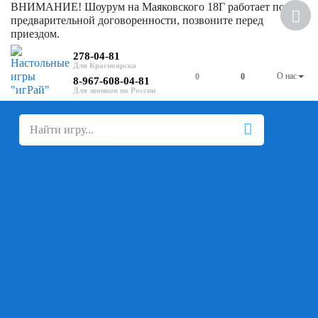
ВНИМАНИЕ! Шоурум на Маяковского 18Г работает по
предварительной договоренности, позвоните перед
приездом.
278-04-81
О нас
0
0
8-967-608-04-81
+
-
Настольные игры
Для компании
Для вечеринки
Семейные
В дорогу
На ассоциации
На скорость реакции
Кооперативные
На логику
Карточные
Абстрактные
Стратегические
Экономические
Для одного
Дуэльные