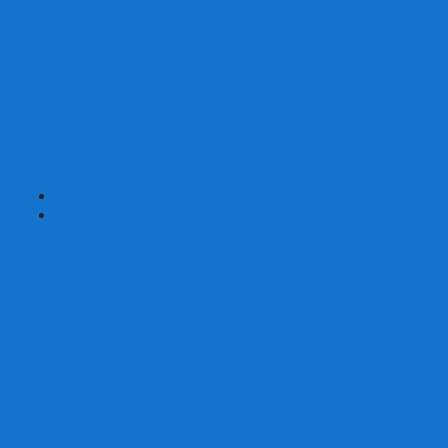
Страшные сказки
Таверна Красный Дракон
Ужас Аркхэма
Уно (UNO)
Шакал
Эволюция
Экивоки
Элементарно
Эпичные схватки боевых магов
Эрудит
+
-
Головоломки
Кубы 2х2
Кубы 3х3
Кубы 4x4
Кубы 5х5
Кубы 6х6
Кубы 7х7
Кубы 8х8 и больше
Магнитные головоломки
Пирамидки
Мегаминксы
Изменяющие форму
Скьюбы