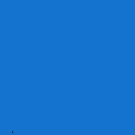
От 2 лет
От 3 лет
От 4 лет
От 5 лет
От 6 лет
От 7 лет
На внимание
Развивающие
На скорость реакции
На память
На развитие речи
Экономические
Логические
На ассоциации
Детские лото и домино
Ходилки-бродилки
Развивающие деревянные игры
Кубики историй
Наборы для опытов
Робототехника
Электронные конструкторы
Аквамозаика
Рисунки светом