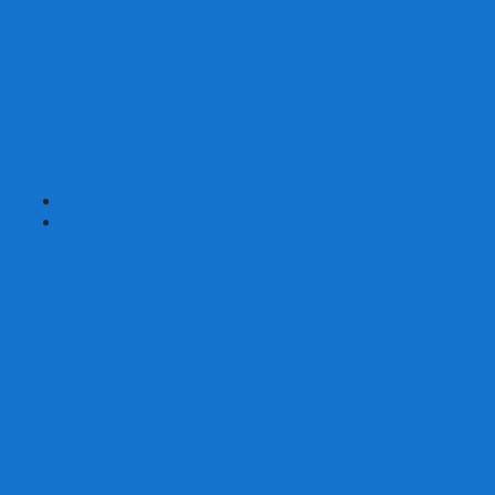
Карты от Ellusionist.com
Карты от Theory11.com
Классика от Bicycle
Классический дизайн
Наборы карт
Необычный дизайн
Специальные колоды Bicycle
ТАРО
Для фокусов и кардистри
+
-
Подарки
Метафорические ассоциативные карты
Блокноты
Браслеты
Ежедневники
Значки и пины
Конверты для денег
Планинги
Подарочные пакеты
Раскраски антистресс
Сквиши (Мялки)
Скетчбуки
Сувениры-приколы
Кружки