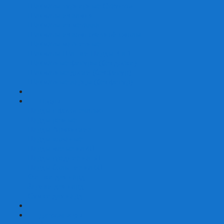
Шахматы турнирные Стаунтон
Шахматы из камня
Шахматы из металла
Шахматы из композитной смолы
Шахматы магнитные
Шахматы Шашки Нарды 3 в 1
Шахматные фигуры (без доски)
Шахматные доски (без фигур)
Шахматные ларцы (без фигур)
+
-
Нарды
Нарды с фотопечатью
Нарды резные
Нарды Армянские
Нарды кожаные
Нарды малые на 40
Нарды средние на 50
Нарды большие на 60
Фишки для нард
Зарики для нард
Сумки для нард
+
-
Детские игры