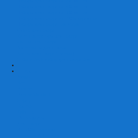
Наборы для покера на 200 фишек
Наборы для покера на 300 фишек
Наборы для покера на 500 фишек
Наборы для покера из 100% керамики
Наборы для покера Las Vegas
Сукно для покера
Карт-протекторы для покера
Фишки для покера
Аксессуары для покера
Кейсы для покера (пустые)
Собери свой набор для покера сам
+
-
Карты
Aviator
Bee
Bicycle
Bicycle Standard
Copag
Fournier
Tally-Ho
ГАФФ-карты
Для покера
Из 100% пластика
Карты от Art of Play