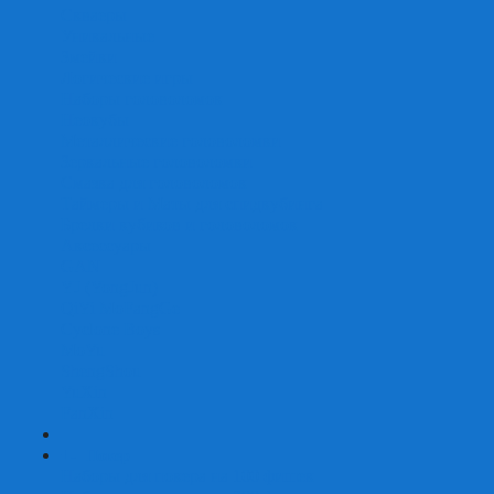
Скваеры
Уникальные
Змейки
Логические игры
Наборы головоломок
Неокубы
Металлические головоломки
Зеркальные головоломки
Смазка для головоломок
Таймеры и Маты для спидкубинга
Брелки кубиков и головоломок
Аксессуары
GAN
YJ (YongJun)
QiYi MoFangGe
Cyclone Boys
MoYu
ShengShou
YuXin
FanXin
+
-
Покер
Наборы для покера на 100 фишек