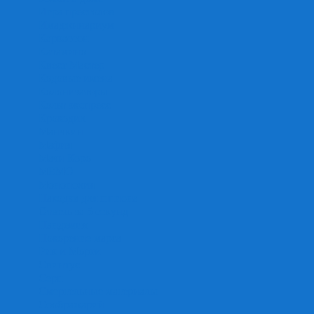
Игра престолов
Имаджинариум
Каркассон
Катамино
Квест Мастер
Кодовые имена
Колонизаторы
Кольт экспресс
Крокодил
Манчкин
Мафия
Мачи Коро
МЕМО
Монополия
Находка для шпиона
Ответь за 5 секунд
Пандемия
Покорение марса
Рик и Морти
Свинтус
Серп
Смертельные материалы
Соображарий