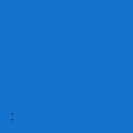
Со сценарием
С миниатюрами
С приложением
Игры-квесты
Книги-игры
Настольно-ролевые НРИ
Magic the Gathering
Для влюбленных
Застольные
Протекторы для игр
Игральные кости
Набор костей для НРИ
Аксессуары
Шашки
Домино
Русское Лото
Игра ГО
Маджонг
Подарочные сертификаты
УЦЕНКА
+
-
Шахматы
Шахматы недорогие
Шахматы резные