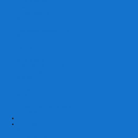
Со сценарием
С миниатюрами
С приложением
Игры-квесты
Книги-игры
Настольно-ролевые НРИ
Magic the Gathering
Для влюбленных
Застольные
Протекторы для игр
Игральные кости
Набор костей для НРИ
Аксессуары
Шашки
Домино
Русское Лото
Игра ГО
Маджонг
Подарочные сертификаты
УЦЕНКА
+
-
Шахматы
Шахматы недорогие
Шахматы резные