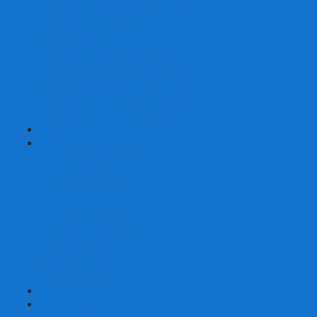
Шахматы турнирные Стаунтон
Шахматы из камня
Шахматы из металла
Шахматы из композитной смолы
Шахматы магнитные
Шахматы Шашки Нарды 3 в 1
Шахматные фигуры (без доски)
Шахматные доски (без фигур)
Шахматные ларцы (без фигур)
+
-
Нарды
Нарды с фотопечатью
Нарды резные
Нарды Армянские
Нарды кожаные
Нарды малые на 40
Нарды средние на 50
Нарды большие на 60
Фишки для нард
Зарики для нард
Сумки для нард
+
-
Детские игры