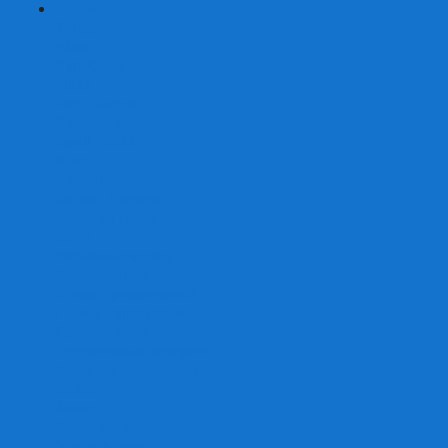
+
-
Серии
7 Чудес
Alias
Exit Квест
Fluxx
Pixel Tactics
Runebound
Small World
Азул
Активити
Башня, Дженга
Билет на поезд
Бэнг!
Взрывные котята
Воображарий
Время приключений
Гномы - вредители
Гравити фолз
Детективные истории
Детективные хроники
Диксит
Замес
Звёздные империи
Зомби в доме