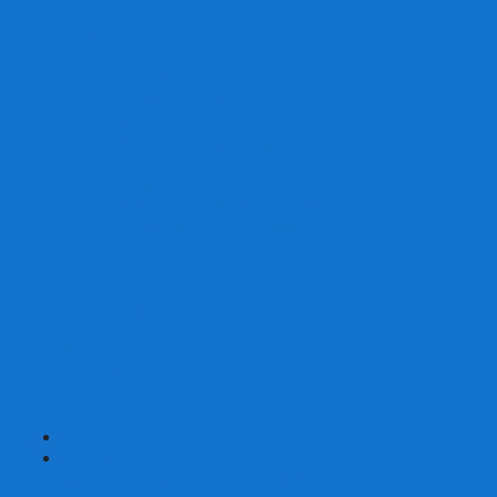
Скваеры
Уникальные
Змейки
Логические игры
Наборы головоломок
Неокубы
Металлические головоломки
Зеркальные головоломки
Смазка для головоломок
Таймеры и Маты для спидкубинга
Брелки кубиков и головоломок
Аксессуары
GAN
YJ (YongJun)
QiYi MoFangGe
Cyclone Boys
MoYu
ShengShou
YuXin
FanXin
+
-
Покер
Наборы для покера на 100 фишек