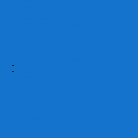
Наборы для покера на 200 фишек
Наборы для покера на 300 фишек
Наборы для покера на 500 фишек
Наборы для покера из 100% керамики
Наборы для покера Las Vegas
Сукно для покера
Карт-протекторы для покера
Фишки для покера
Аксессуары для покера
Кейсы для покера (пустые)
Собери свой набор для покера сам
+
-
Карты
Aviator
Bee
Bicycle
Bicycle Standard
Copag
Fournier
Tally-Ho
ГАФФ-карты
Для покера
Из 100% пластика
Карты от Art of Play