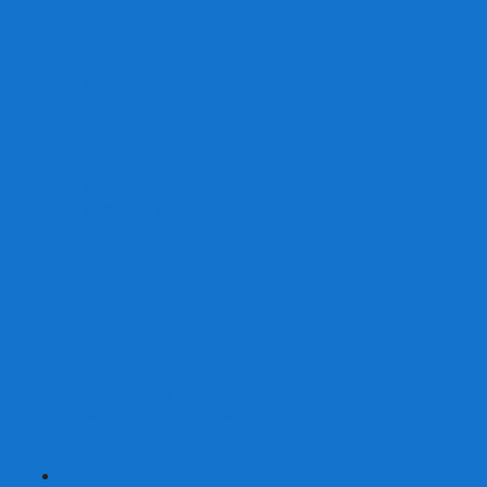
От 2 лет
От 3 лет
От 4 лет
От 5 лет
От 6 лет
От 7 лет
На внимание
Развивающие
На скорость реакции
На память
На развитие речи
Экономические
Логические
На ассоциации
Детские лото и домино
Ходилки-бродилки
Развивающие деревянные игры
Кубики историй
Наборы для опытов
Робототехника
Электронные конструкторы
Аквамозаика
Рисунки светом