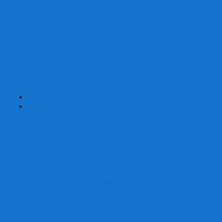
Страшные сказки
Таверна Красный Дракон
Ужас Аркхэма
Уно (UNO)
Шакал
Эволюция
Экивоки
Элементарно
Эпичные схватки боевых магов
Эрудит
+
-
Головоломки
Кубы 2х2
Кубы 3х3
Кубы 4x4
Кубы 5х5
Кубы 6х6
Кубы 7х7
Кубы 8х8 и больше
Магнитные головоломки
Пирамидки
Мегаминксы
Изменяющие форму
Скьюбы