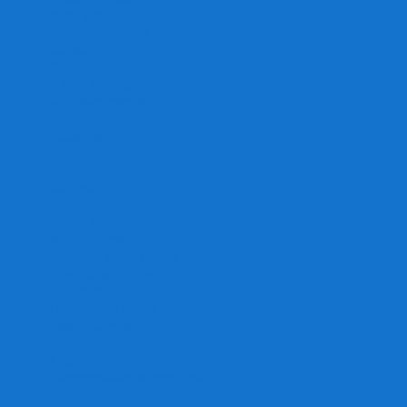
Игра престолов
Имаджинариум
Каркассон
Катамино
Квест Мастер
Кодовые имена
Колонизаторы
Кольт экспресс
Крокодил
Манчкин
Мафия
Мачи Коро
МЕМО
Монополия
Находка для шпиона
Ответь за 5 секунд
Пандемия
Покорение марса
Рик и Морти
Свинтус
Серп
Смертельные материалы
Соображарий