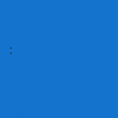
Карты от Ellusionist.com
Карты от Theory11.com
Классика от Bicycle
Классический дизайн
Наборы карт
Необычный дизайн
Специальные колоды Bicycle
ТАРО
Для фокусов и кардистри
+
-
Подарки
Метафорические ассоциативные карты
Блокноты
Браслеты
Ежедневники
Значки и пины
Конверты для денег
Планинги
Подарочные пакеты
Раскраски антистресс
Сквиши (Мялки)
Скетчбуки
Сувениры-приколы
Кружки