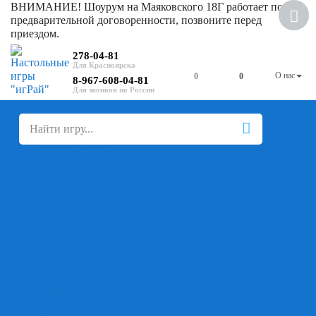
ВНИМАНИЕ! Шоурум на Маяковского 18Г работает по
предварительной договоренности, позвоните перед
приездом.
278-04-81
О нас
0
0
8-967-608-04-81
+
-
Настольные игры
Для компании
Для вечеринки
Семейные
В дорогу
На ассоциации
На скорость реакции
Кооперативные
На логику
Карточные
Абстрактные
Стратегические
Экономические
Для одного
Дуэльные