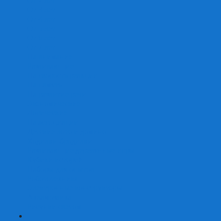
От 2 лет
От 3 лет
От 4 лет
От 5 лет
От 6 лет
От 7 лет
На внимание
Развивающие
На скорость реакции
На память
На развитие речи
Экономические
Логические
На ассоциации
Детские лото и домино
Ходилки-бродилки
Развивающие деревянные игры
Кубики историй
Наборы для опытов
Робототехника
Электронные конструкторы
Аквамозаика
Рисунки светом