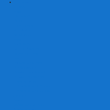
+
-
Серии
7 Чудес
Alias
Exit Квест
Fluxx
Pixel Tactics
Runebound
Small World
Азул
Активити
Башня, Дженга
Билет на поезд
Бэнг!
Взрывные котята
Воображарий
Время приключений
Гномы - вредители
Гравити фолз
Детективные истории
Детективные хроники
Диксит
Замес
Звёздные империи
Зомби в доме