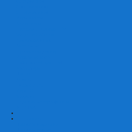
Со сценарием
С миниатюрами
С приложением
Игры-квесты
Книги-игры
Настольно-ролевые НРИ
Magic the Gathering
Для влюбленных
Застольные
Протекторы для игр
Игральные кости
Набор костей для НРИ
Аксессуары
Шашки
Домино
Русское Лото
Игра ГО
Маджонг
Подарочные сертификаты
УЦЕНКА
+
-
Шахматы
Шахматы недорогие
Шахматы резные