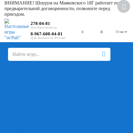
ВНИМАНИЕ! Шоурум на Маяковского 18Г работает по
предварительной договоренности, позвоните перед
приездом.
278-04-81
О нас
0
0
8-967-608-04-81
+
-
Настольные игры
Для компании
Для вечеринки
Семейные
В дорогу
На ассоциации
На скорость реакции
Кооперативные
На логику
Карточные
Абстрактные
Стратегические
Экономические
Для одного
Дуэльные