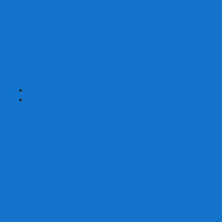
Карты от Ellusionist.com
Карты от Theory11.com
Классика от Bicycle
Классический дизайн
Наборы карт
Необычный дизайн
Специальные колоды Bicycle
ТАРО
Для фокусов и кардистри
+
-
Подарки
Метафорические ассоциативные карты
Блокноты
Браслеты
Ежедневники
Значки и пины
Конверты для денег
Планинги
Подарочные пакеты
Раскраски антистресс
Сквиши (Мялки)
Скетчбуки
Сувениры-приколы
Кружки