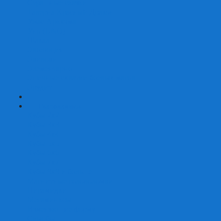
Страшные сказки
Таверна Красный Дракон
Ужас Аркхэма
Уно (UNO)
Шакал
Эволюция
Экивоки
Элементарно
Эпичные схватки боевых магов
Эрудит
+
-
Головоломки
Кубы 2х2
Кубы 3х3
Кубы 4x4
Кубы 5х5
Кубы 6х6
Кубы 7х7
Кубы 8х8 и больше
Магнитные головоломки
Пирамидки
Мегаминксы
Изменяющие форму
Скьюбы