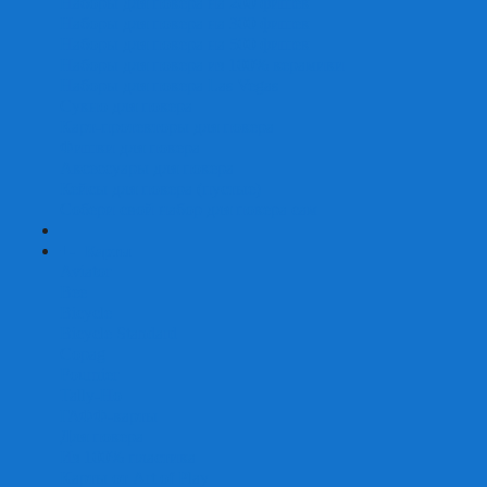
Наборы для покера на 200 фишек
Наборы для покера на 300 фишек
Наборы для покера на 500 фишек
Наборы для покера из 100% керамики
Наборы для покера Las Vegas
Сукно для покера
Карт-протекторы для покера
Фишки для покера
Аксессуары для покера
Кейсы для покера (пустые)
Собери свой набор для покера сам
+
-
Карты
Aviator
Bee
Bicycle
Bicycle Standard
Copag
Fournier
Tally-Ho
ГАФФ-карты
Для покера
Из 100% пластика
Карты от Art of Play