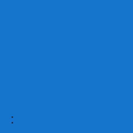
Скваеры
Уникальные
Змейки
Логические игры
Наборы головоломок
Неокубы
Металлические головоломки
Зеркальные головоломки
Смазка для головоломок
Таймеры и Маты для спидкубинга
Брелки кубиков и головоломок
Аксессуары
GAN
YJ (YongJun)
QiYi MoFangGe
Cyclone Boys
MoYu
ShengShou
YuXin
FanXin
+
-
Покер
Наборы для покера на 100 фишек