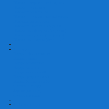
Шахматы турнирные Стаунтон
Шахматы из камня
Шахматы из металла
Шахматы из композитной смолы
Шахматы магнитные
Шахматы Шашки Нарды 3 в 1
Шахматные фигуры (без доски)
Шахматные доски (без фигур)
Шахматные ларцы (без фигур)
+
-
Нарды
Нарды с фотопечатью
Нарды резные
Нарды Армянские
Нарды кожаные
Нарды малые на 40
Нарды средние на 50
Нарды большие на 60
Фишки для нард
Зарики для нард
Сумки для нард
+
-
Детские игры