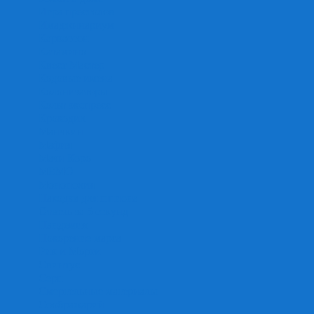
Игра престолов
Имаджинариум
Каркассон
Катамино
Квест Мастер
Кодовые имена
Колонизаторы
Кольт экспресс
Крокодил
Манчкин
Мафия
Мачи Коро
МЕМО
Монополия
Находка для шпиона
Ответь за 5 секунд
Пандемия
Покорение марса
Рик и Морти
Свинтус
Серп
Смертельные материалы
Соображарий