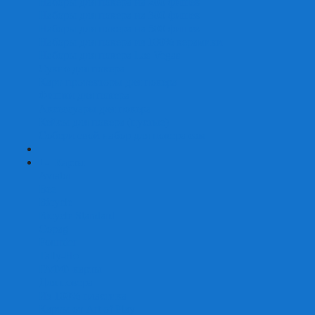
Наборы для покера на 200 фишек
Наборы для покера на 300 фишек
Наборы для покера на 500 фишек
Наборы для покера из 100% керамики
Наборы для покера Las Vegas
Сукно для покера
Карт-протекторы для покера
Фишки для покера
Аксессуары для покера
Кейсы для покера (пустые)
Собери свой набор для покера сам
+
-
Карты
Aviator
Bee
Bicycle
Bicycle Standard
Copag
Fournier
Tally-Ho
ГАФФ-карты
Для покера
Из 100% пластика
Карты от Art of Play