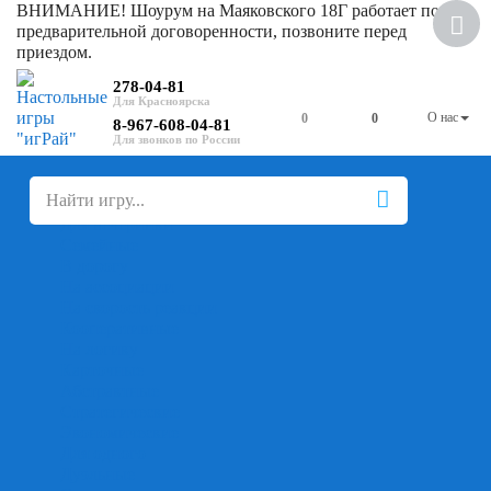
ВНИМАНИЕ! Шоурум на Маяковского 18Г работает по
предварительной договоренности, позвоните перед
приездом.
278-04-81
О нас
0
0
8-967-608-04-81
+
-
Настольные игры
Для компании
Для вечеринки
Семейные
В дорогу
На ассоциации
На скорость реакции
Кооперативные
На логику
Карточные
Абстрактные
Стратегические
Экономические
Для одного
Дуэльные