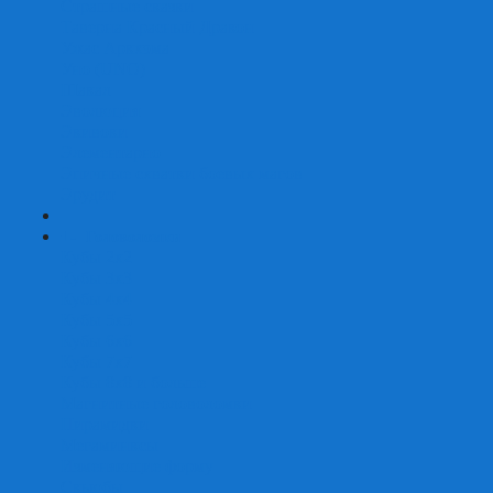
Страшные сказки
Таверна Красный Дракон
Ужас Аркхэма
Уно (UNO)
Шакал
Эволюция
Экивоки
Элементарно
Эпичные схватки боевых магов
Эрудит
+
-
Головоломки
Кубы 2х2
Кубы 3х3
Кубы 4x4
Кубы 5х5
Кубы 6х6
Кубы 7х7
Кубы 8х8 и больше
Магнитные головоломки
Пирамидки
Мегаминксы
Изменяющие форму
Скьюбы