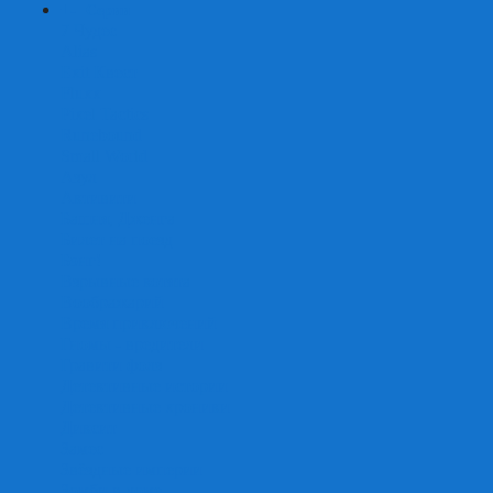
+
-
Серии
7 Чудес
Alias
Exit Квест
Fluxx
Pixel Tactics
Runebound
Small World
Азул
Активити
Башня, Дженга
Билет на поезд
Бэнг!
Взрывные котята
Воображарий
Время приключений
Гномы - вредители
Гравити фолз
Детективные истории
Детективные хроники
Диксит
Замес
Звёздные империи
Зомби в доме