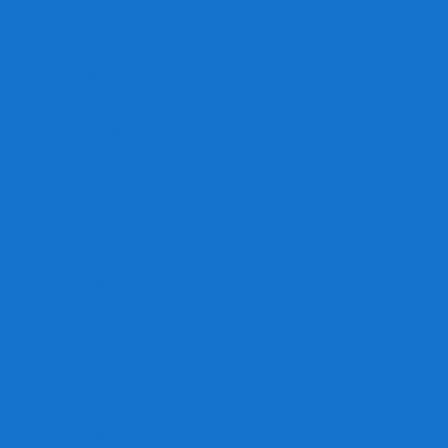
Игра престолов
Имаджинариум
Каркассон
Катамино
Квест Мастер
Кодовые имена
Колонизаторы
Кольт экспресс
Крокодил
Манчкин
Мафия
Мачи Коро
МЕМО
Монополия
Находка для шпиона
Ответь за 5 секунд
Пандемия
Покорение марса
Рик и Морти
Свинтус
Серп
Смертельные материалы
Соображарий