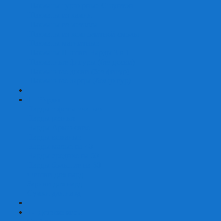
Шахматы турнирные Стаунтон
Шахматы из камня
Шахматы из металла
Шахматы из композитной смолы
Шахматы магнитные
Шахматы Шашки Нарды 3 в 1
Шахматные фигуры (без доски)
Шахматные доски (без фигур)
Шахматные ларцы (без фигур)
+
-
Нарды
Нарды с фотопечатью
Нарды резные
Нарды Армянские
Нарды кожаные
Нарды малые на 40
Нарды средние на 50
Нарды большие на 60
Фишки для нард
Зарики для нард
Сумки для нард
+
-
Детские игры