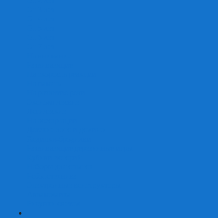
От 2 лет
От 3 лет
От 4 лет
От 5 лет
От 6 лет
От 7 лет
На внимание
Развивающие
На скорость реакции
На память
На развитие речи
Экономические
Логические
На ассоциации
Детские лото и домино
Ходилки-бродилки
Развивающие деревянные игры
Кубики историй
Наборы для опытов
Робототехника
Электронные конструкторы
Аквамозаика
Рисунки светом