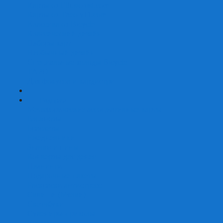
Карты от Ellusionist.com
Карты от Theory11.com
Классика от Bicycle
Классический дизайн
Наборы карт
Необычный дизайн
Специальные колоды Bicycle
ТАРО
Для фокусов и кардистри
+
-
Подарки
Метафорические ассоциативные карты
Блокноты
Браслеты
Ежедневники
Значки и пины
Конверты для денег
Планинги
Подарочные пакеты
Раскраски антистресс
Сквиши (Мялки)
Скетчбуки
Сувениры-приколы
Кружки