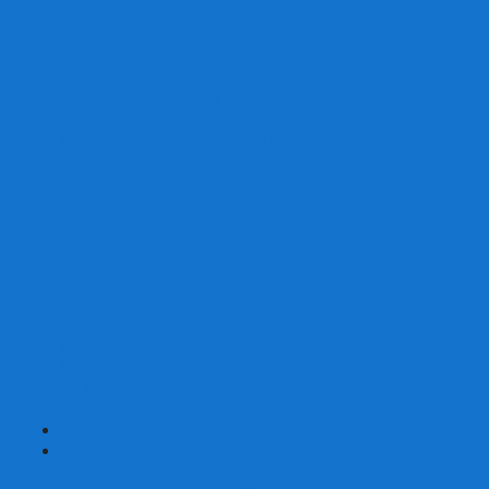
Скваеры
Уникальные
Змейки
Логические игры
Наборы головоломок
Неокубы
Металлические головоломки
Зеркальные головоломки
Смазка для головоломок
Таймеры и Маты для спидкубинга
Брелки кубиков и головоломок
Аксессуары
GAN
YJ (YongJun)
QiYi MoFangGe
Cyclone Boys
MoYu
ShengShou
YuXin
FanXin
+
-
Покер
Наборы для покера на 100 фишек