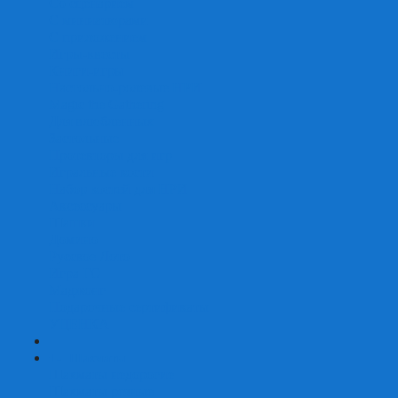
Со сценарием
С миниатюрами
С приложением
Игры-квесты
Книги-игры
Настольно-ролевые НРИ
Magic the Gathering
Для влюбленных
Застольные
Протекторы для игр
Игральные кости
Набор костей для НРИ
Аксессуары
Шашки
Домино
Русское Лото
Игра ГО
Маджонг
Подарочные сертификаты
УЦЕНКА
+
-
Шахматы
Шахматы недорогие
Шахматы резные