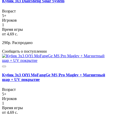
Кубик 3х3 DianSheng Solar System
Возраст
5+
Игроков
1
Время игры
от 4,69 c.
290
р.
Распродано
Сообщить о поступлении
Кубик 3х3 QiYi MoFangGe MS Pro Maglev + Магнитный
шар + UV покрытие
Возраст
5+
Игроков
1
Время игры
от 4,69 c.