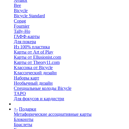
Aviator
Bee
Bicycle
Bicycle Standard
Copag
Fournier
Tally-Ho
ГАФФ-карты
Для покера
Из 100% пластика
Карты от Art of Play
Карты от Ellusionist.com
Карты от Theory11.com
Классика от Bicycle
Классический дизайн
Наборы карт
Необычный дизайн
Специальные колоды Bicycle
ТАРО
Для фокусов и кардистри
+
-
Подарки
Метафорические ассоциативные карты
Блокноты
Браслеты