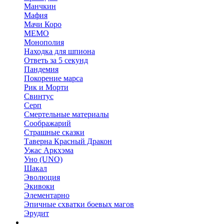
Манчкин
Мафия
Мачи Коро
МЕМО
Монополия
Находка для шпиона
Ответь за 5 секунд
Пандемия
Покорение марса
Рик и Морти
Свинтус
Серп
Смертельные материалы
Соображарий
Страшные сказки
Таверна Красный Дракон
Ужас Аркхэма
Уно (UNO)
Шакал
Эволюция
Экивоки
Элементарно
Эпичные схватки боевых магов
Эрудит