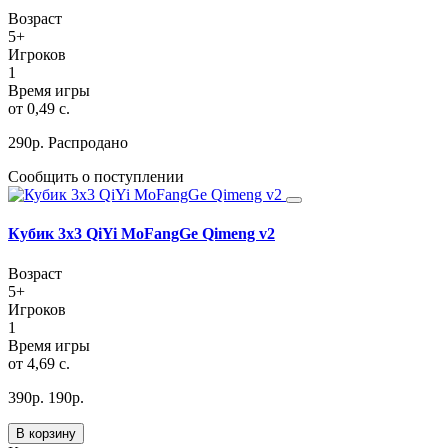
Возраст
5+
Игроков
1
Время игры
от 0,49 c.
290
р.
Распродано
Сообщить о поступлении
Кубик 3х3 QiYi MoFangGe Qimeng v2
Возраст
5+
Игроков
1
Время игры
от 4,69 с.
390
р.
190
р.
В корзину