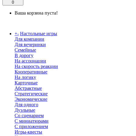
0
Ваша корзина пуста!
Каталог
+
-
Настольные игры
Для компании
Для вечеринки
Семейные
В дорогу
На ассоциации
На скорость реакции
Кооперативные
На логику
Карточные
Абстрактные
Стратегические
Экономические
Для одного
Дуэльные
Со сценарием
С миниатюрами
С приложением
Игры-квесты