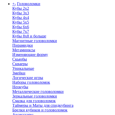
+
-
Головоломки
Кубы 2х2
Кубы 3х3
Кубы 4x4
Кубы 5х5
Кубы 6х6
Кубы 7х7
Кубы 8х8 и больше
Магнитные головоломки
Пирамидки
Мегаминксы
Изменяющие форму
Скьюбы
Скваеры
Уникальные
Змейки
Логические игры
Наборы головоломок
Неокубы
Металлические головоломки
Зеркальные головоломки
Смазка для головоломок
Таймеры и Маты для спидкубинга
Брелки кубиков и головоломок
Аксессуары