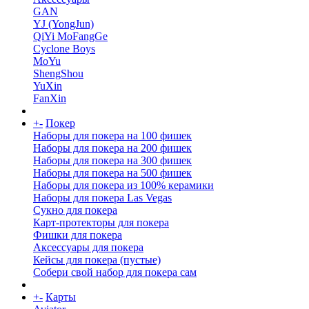
GAN
YJ (YongJun)
QiYi MoFangGe
Cyclone Boys
MoYu
ShengShou
YuXin
FanXin
+
-
Покер
Наборы для покера на 100 фишек
Наборы для покера на 200 фишек
Наборы для покера на 300 фишек
Наборы для покера на 500 фишек
Наборы для покера из 100% керамики
Наборы для покера Las Vegas
Сукно для покера
Карт-протекторы для покера
Фишки для покера
Аксессуары для покера
Кейсы для покера (пустые)
Собери свой набор для покера сам
+
-
Карты