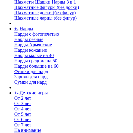
Шахматы Шашки Нарды 3 в 1
Шахматные фигуры (без доски)
Шахматные доски (без фигур)
Шахматные ларцы (без фигур)
+
-
Нарды
Нарды с фотопечатью
Нарды резные
Нарды Армянские
Нарды кожаные
Нарды малые на 40
Нарды средние на 50
Нарды большие на 60
Фишки для нард
Зарики для нард
Сумки для нард
+
-
Детские игры
От 2 лет
От 3 лет
От 4 лет
От 5 лет
От 6 лет
От 7 лет
На внимание