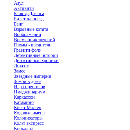
Азул
Активити
Башня, Дженга
Билет на поезд
Бэнг!
Взрывные котята
Воображарий
Время приключений
Гномы - вредители
Гравити фолз
Детективные истории
Детективные хроники
Диксит
Замес
Звёздные империи
Зомби в доме
Игра престолов
Имаджинариум
Каркассон
Катамино
Квест Мастер
Кодовые имена
Колонизаторы
Кольт экспресс
Крокодил