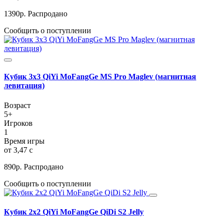
1390
р.
Распродано
Сообщить о поступлении
Кубик 3х3 QiYi MoFangGe MS Pro Maglev (магнитная
левитация)
Возраст
5+
Игроков
1
Время игры
от 3,47 c
890
р.
Распродано
Сообщить о поступлении
Кубик 2х2 QiYi MoFangGe QiDi S2 Jelly