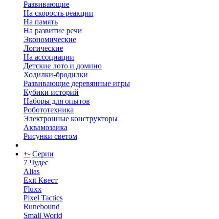
Развивающие
На скорость реакции
На память
На развитие речи
Экономические
Логические
На ассоциации
Детские лото и домино
Ходилки-бродилки
Развивающие деревянные игры
Кубики историй
Наборы для опытов
Робототехника
Электронные конструкторы
Аквамозаика
Рисунки светом
+
-
Серии
7 Чудес
Alias
Exit Квест
Fluxx
Pixel Tactics
Runebound
Small World