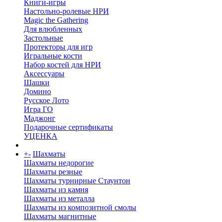
Книги-игры
Настольно-ролевые НРИ
Magic the Gathering
Для влюбленных
Застольные
Протекторы для игр
Игральные кости
Набор костей для НРИ
Аксессуары
Шашки
Домино
Русское Лото
Игра ГО
Маджонг
Подарочные сертификаты
УЦЕНКА
+
-
Шахматы
Шахматы недорогие
Шахматы резные
Шахматы турнирные Стаунтон
Шахматы из камня
Шахматы из металла
Шахматы из композитной смолы
Шахматы магнитные