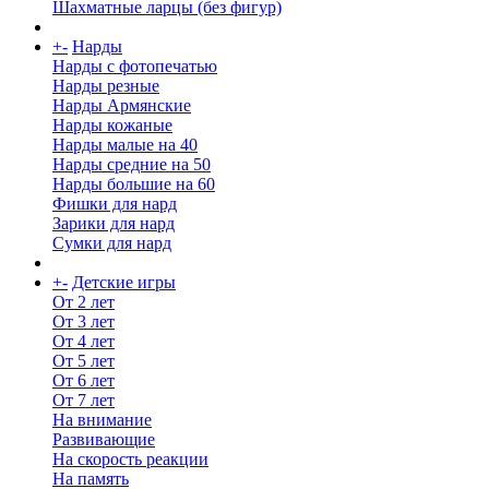
Шахматные ларцы (без фигур)
+
-
Нарды
Нарды с фотопечатью
Нарды резные
Нарды Армянские
Нарды кожаные
Нарды малые на 40
Нарды средние на 50
Нарды большие на 60
Фишки для нард
Зарики для нард
Сумки для нард
+
-
Детские игры
От 2 лет
От 3 лет
От 4 лет
От 5 лет
От 6 лет
От 7 лет
На внимание
Развивающие
На скорость реакции
На память