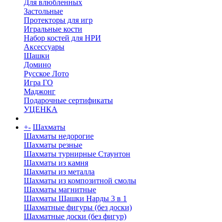
Для влюбленных
Застольные
Протекторы для игр
Игральные кости
Набор костей для НРИ
Аксессуары
Шашки
Домино
Русское Лото
Игра ГО
Маджонг
Подарочные сертификаты
УЦЕНКА
+
-
Шахматы
Шахматы недорогие
Шахматы резные
Шахматы турнирные Стаунтон
Шахматы из камня
Шахматы из металла
Шахматы из композитной смолы
Шахматы магнитные
Шахматы Шашки Нарды 3 в 1
Шахматные фигуры (без доски)
Шахматные доски (без фигур)