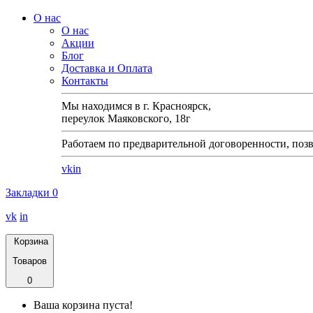
О нас
О нас
Акции
Блог
Доставка и Оплата
Контакты
Мы находимся в г. Красноярск,
переулок Маяковского, 18г
Работаем по предварительной договоренности, позв
vk
in
Закладки
0
vk
in
Корзина
Товаров
0
Ваша корзина пуста!