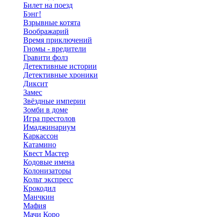
Билет на поезд
Бэнг!
Взрывные котята
Воображарий
Время приключений
Гномы - вредители
Гравити фолз
Детективные истории
Детективные хроники
Диксит
Замес
Звёздные империи
Зомби в доме
Игра престолов
Имаджинариум
Каркассон
Катамино
Квест Мастер
Кодовые имена
Колонизаторы
Кольт экспресс
Крокодил
Манчкин
Мафия
Мачи Коро