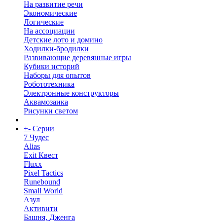
На развитие речи
Экономические
Логические
На ассоциации
Детские лото и домино
Ходилки-бродилки
Развивающие деревянные игры
Кубики историй
Наборы для опытов
Робототехника
Электронные конструкторы
Аквамозаика
Рисунки светом
+
-
Серии
7 Чудес
Alias
Exit Квест
Fluxx
Pixel Tactics
Runebound
Small World
Азул
Активити
Башня, Дженга