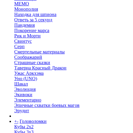
МЕМО
Монополия
Находка для шпиона
Ответь за 5 секунд
Пандемия
Покорение марса
Рик и Морти
Свинтус
Серп
Смертельные материалы
Соображарий
Страшные сказки
Таверна Красный Дракон
Ужас Аркхэма
Уно (UNO)
Шакал
Эволюция
Экивоки
Элементарно
Эпичные схватки боевых магов
Эрудит
+
-
Головоломки
Кубы 2х2
Кубы 3х3