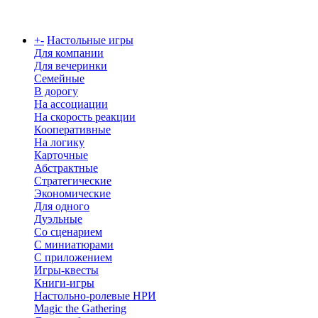
Каталог
+
-
Настольные игры
Для компании
Для вечеринки
Семейные
В дорогу
На ассоциации
На скорость реакции
Кооперативные
На логику
Карточные
Абстрактные
Стратегические
Экономические
Для одного
Дуэльные
Со сценарием
С миниатюрами
С приложением
Игры-квесты
Книги-игры
Настольно-ролевые НРИ
Magic the Gathering