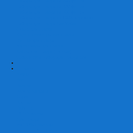
Наборы для покера на 200 фишек
Наборы для покера на 300 фишек
Наборы для покера на 500 фишек
Наборы для покера из 100% керамики
Наборы для покера Las Vegas
Сукно для покера
Карт-протекторы для покера
Фишки для покера
Аксессуары для покера
Кейсы для покера (пустые)
Собери свой набор для покера сам
+
-
Карты
Aviator
Bee
Bicycle
Bicycle Standard
Copag
Fournier
Tally-Ho
ГАФФ-карты
Для покера
Из 100% пластика
Карты от Art of Play