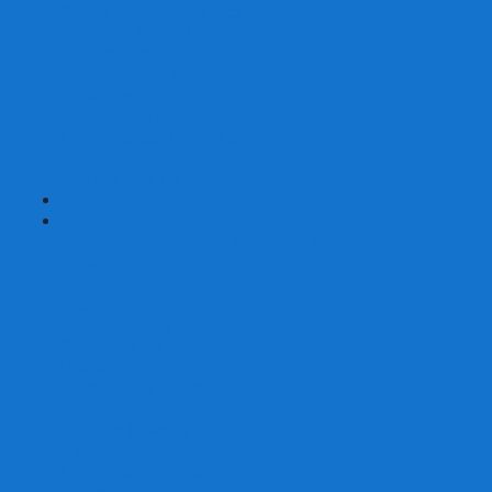
Карты от Ellusionist.com
Карты от Theory11.com
Классика от Bicycle
Классический дизайн
Наборы карт
Необычный дизайн
Специальные колоды Bicycle
ТАРО
Для фокусов и кардистри
+
-
Подарки
Метафорические ассоциативные карты
Блокноты
Браслеты
Ежедневники
Значки и пины
Конверты для денег
Планинги
Подарочные пакеты
Раскраски антистресс
Сквиши (Мялки)
Скетчбуки
Сувениры-приколы
Кружки