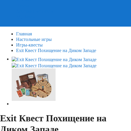
Пазлы
Деревянные пазлы
3Д Пазлы
Главная
Настольные игры
Игры-квесты
Exit Квест Похищение на Диком Западе
Exit Квест Похищение на
Диком Западе