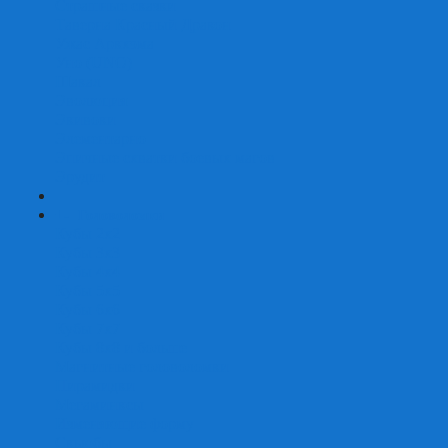
Страшные сказки
Таверна Красный Дракон
Ужас Аркхэма
Уно (UNO)
Шакал
Эволюция
Экивоки
Элементарно
Эпичные схватки боевых магов
Эрудит
+
-
Головоломки
Кубы 2х2
Кубы 3х3
Кубы 4x4
Кубы 5х5
Кубы 6х6
Кубы 7х7
Кубы 8х8 и больше
Магнитные головоломки
Пирамидки
Мегаминксы
Изменяющие форму
Скьюбы