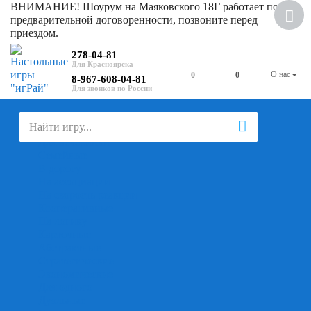
ВНИМАНИЕ! Шоурум на Маяковского 18Г работает по
Скидка
предварительной договоренности, позвоните перед
приездом.
278-04-81
О нас
0
0
8-967-608-04-81
+
-
Настольные игры
Для компании
Для вечеринки
Семейные
В дорогу
На ассоциации
На скорость реакции
Кооперативные
На логику
Карточные
Абстрактные
Стратегические
Экономические
Для одного
Дуэльные