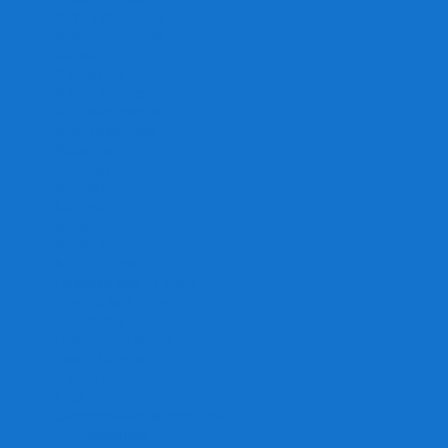
Игра престолов
Имаджинариум
Каркассон
Катамино
Квест Мастер
Кодовые имена
Колонизаторы
Кольт экспресс
Крокодил
Манчкин
Мафия
Мачи Коро
МЕМО
Монополия
Находка для шпиона
Ответь за 5 секунд
Пандемия
Покорение марса
Рик и Морти
Свинтус
Серп
Смертельные материалы
Соображарий