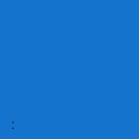
Скваеры
Уникальные
Змейки
Логические игры
Наборы головоломок
Неокубы
Металлические головоломки
Зеркальные головоломки
Смазка для головоломок
Таймеры и Маты для спидкубинга
Брелки кубиков и головоломок
Аксессуары
GAN
YJ (YongJun)
QiYi MoFangGe
Cyclone Boys
MoYu
ShengShou
YuXin
FanXin
+
-
Покер
Наборы для покера на 100 фишек