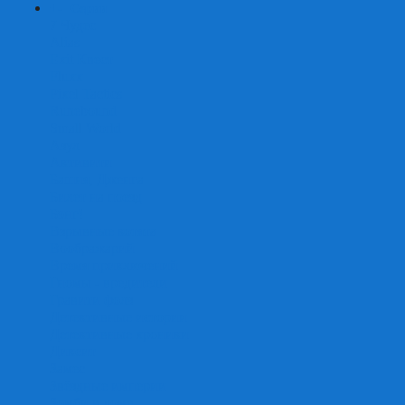
+
-
Серии
7 Чудес
Alias
Exit Квест
Fluxx
Pixel Tactics
Runebound
Small World
Азул
Активити
Башня, Дженга
Билет на поезд
Бэнг!
Взрывные котята
Воображарий
Время приключений
Гномы - вредители
Гравити фолз
Детективные истории
Детективные хроники
Диксит
Замес
Звёздные империи
Зомби в доме