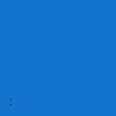
Со сценарием
С миниатюрами
С приложением
Игры-квесты
Книги-игры
Настольно-ролевые НРИ
Magic the Gathering
Для влюбленных
Застольные
Протекторы для игр
Игральные кости
Набор костей для НРИ
Аксессуары
Шашки
Домино
Русское Лото
Игра ГО
Маджонг
Подарочные сертификаты
УЦЕНКА
+
-
Шахматы
Шахматы недорогие
Шахматы резные