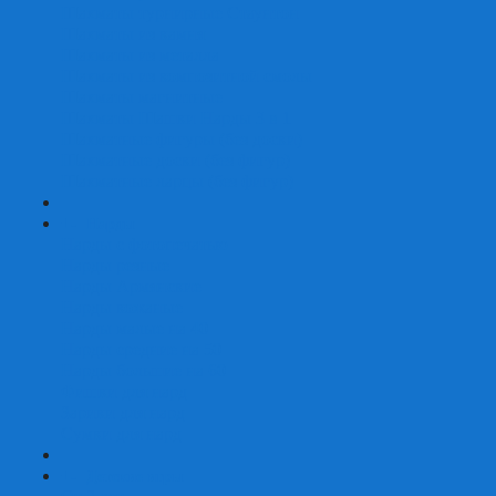
Шахматы турнирные Стаунтон
Шахматы из камня
Шахматы из металла
Шахматы из композитной смолы
Шахматы магнитные
Шахматы Шашки Нарды 3 в 1
Шахматные фигуры (без доски)
Шахматные доски (без фигур)
Шахматные ларцы (без фигур)
+
-
Нарды
Нарды с фотопечатью
Нарды резные
Нарды Армянские
Нарды кожаные
Нарды малые на 40
Нарды средние на 50
Нарды большие на 60
Фишки для нард
Зарики для нард
Сумки для нард
+
-
Детские игры