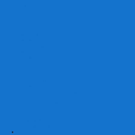
От 2 лет
От 3 лет
От 4 лет
От 5 лет
От 6 лет
От 7 лет
На внимание
Развивающие
На скорость реакции
На память
На развитие речи
Экономические
Логические
На ассоциации
Детские лото и домино
Ходилки-бродилки
Развивающие деревянные игры
Кубики историй
Наборы для опытов
Робототехника
Электронные конструкторы
Аквамозаика
Рисунки светом