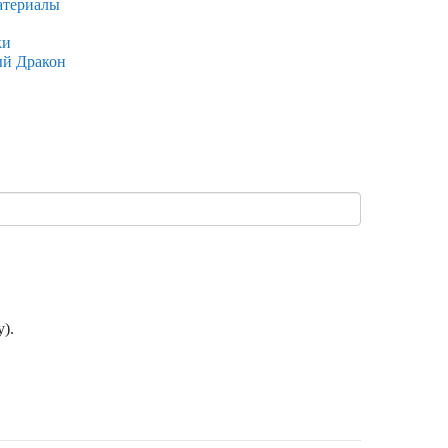
атериалы
ки
ый Дракон
).