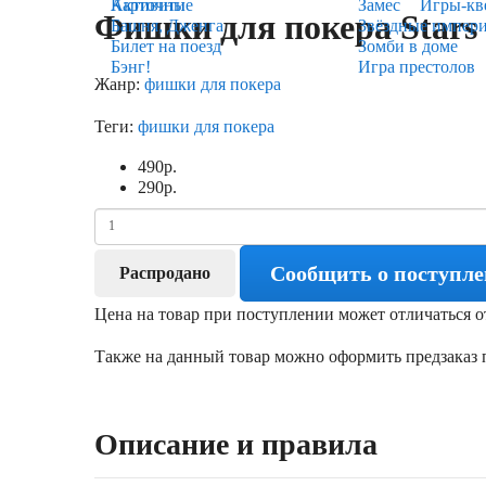
Карточные
Активити
Замес
Игры-кв
Фишки для покера Stars N
Башня, Дженга
Звёздные импер
Билет на поезд
Зомби в доме
Бэнг!
Игра престолов
Жанр:
фишки для покера
Теги:
фишки для покера
490
р.
290
р.
Сообщить о поступл
Распродано
Цена на товар при поступлении может отличаться о
Также на данный товар можно оформить предзаказ п
Описание и правила