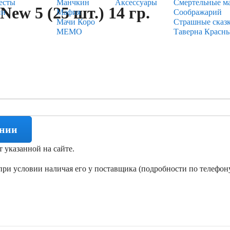
есты
Манчкин
Аксессуары
Смертельные м
ew 5 (25 шт.) 14 гр.
ии
Мафия
Соображарий
Мачи Коро
Страшные сказ
МЕМО
Таверна Красн
ении
т указанной на сайте.
ри условии наличая его у поставщика (подробности по телефону