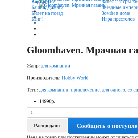
Карточные
Активити
Замес
Игры-кв
Башня, Дженга
Звёздные импер
Билет на поезд
Зомби в доме
Бэнг!
Игра престолов
Gloomhaven. Мрачная г
Жанр:
для компании
Производитель:
Hobby World
Теги:
для компании
,
приключение
,
для одного
,
со с
14990
р.
Сообщить о поступл
Распродано
Цена на товар при поступлении может отличаться о