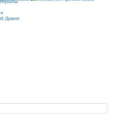
атериалы
ки
ый Дракон