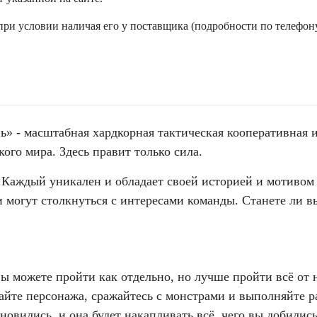
ри условии наличая его у поставщика (подробности по телефону
» - масштабная хардкорная тактическая кооперативная и
ого мира. Здесь правит только сила.
 Каждый уникален и обладает своей историей и мотивом о
и могут столкнуться с интересами команды. Станете ли в
ы можете пройти как отдельно, но лучше пройти всё от 
вайте персонажа, сражайтесь с монстрами и выполняйте 
ановились, и она будет накапливать всё, чего вы добили