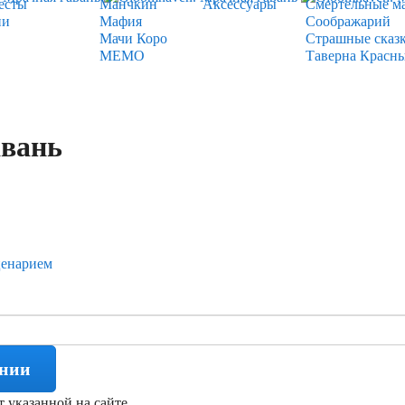
есты
Манчкин
Аксессуары
Смертельные м
ии
Мафия
Соображарий
Мачи Коро
Страшные сказ
МЕМО
Таверна Красн
авань
ценарием
ении
т указанной на сайте.