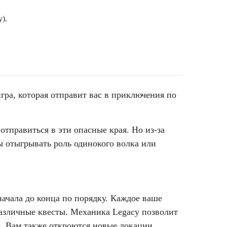
).
гра, которая отправит вас в приключения по
тправиться в эти опасные края. Но из-за
ы отыгрывать роль одинокого волка или
начала до конца по порядку. Каждое ваше
различные квесты. Механика Legacy позволит
сь. Вам также откроются новые локации,