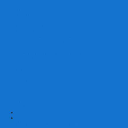
Скваеры
Уникальные
Змейки
Логические игры
Наборы головоломок
Неокубы
Металлические головоломки
Зеркальные головоломки
Смазка для головоломок
Таймеры и Маты для спидкубинга
Брелки кубиков и головоломок
Аксессуары
GAN
YJ (YongJun)
QiYi MoFangGe
Cyclone Boys
MoYu
ShengShou
YuXin
FanXin
+
-
Покер
Наборы для покера на 100 фишек