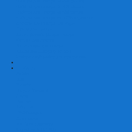
Наборы для покера на 200 фишек
Наборы для покера на 300 фишек
Наборы для покера на 500 фишек
Наборы для покера из 100% керамики
Наборы для покера Las Vegas
Сукно для покера
Карт-протекторы для покера
Фишки для покера
Аксессуары для покера
Кейсы для покера (пустые)
Собери свой набор для покера сам
+
-
Карты
Aviator
Bee
Bicycle
Bicycle Standard
Copag
Fournier
Tally-Ho
ГАФФ-карты
Для покера
Из 100% пластика
Карты от Art of Play