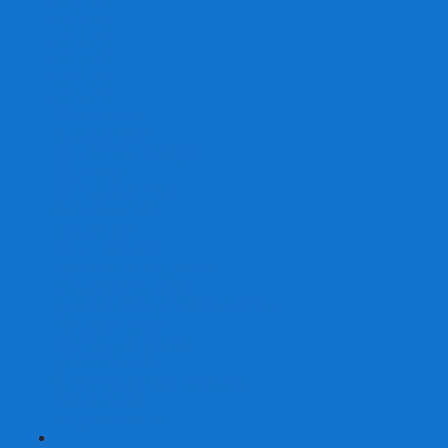
От 2 лет
От 3 лет
От 4 лет
От 5 лет
От 6 лет
От 7 лет
На внимание
Развивающие
На скорость реакции
На память
На развитие речи
Экономические
Логические
На ассоциации
Детские лото и домино
Ходилки-бродилки
Развивающие деревянные игры
Кубики историй
Наборы для опытов
Робототехника
Электронные конструкторы
Аквамозаика
Рисунки светом