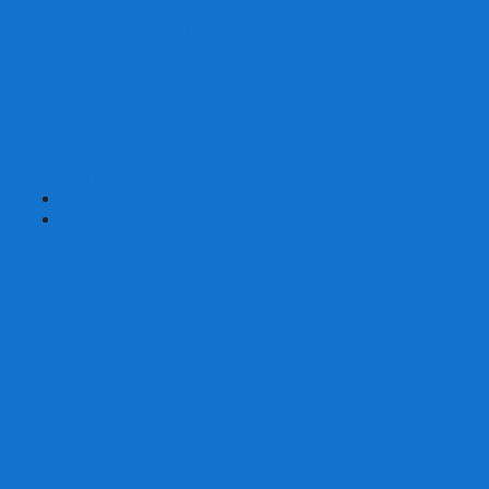
Карты от Ellusionist.com
Карты от Theory11.com
Классика от Bicycle
Классический дизайн
Наборы карт
Необычный дизайн
Специальные колоды Bicycle
ТАРО
Для фокусов и кардистри
+
-
Подарки
Метафорические ассоциативные карты
Блокноты
Браслеты
Ежедневники
Значки и пины
Конверты для денег
Планинги
Подарочные пакеты
Раскраски антистресс
Сквиши (Мялки)
Скетчбуки
Сувениры-приколы
Кружки