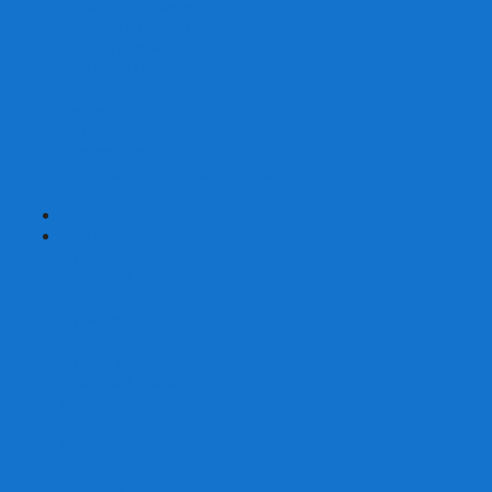
Страшные сказки
Таверна Красный Дракон
Ужас Аркхэма
Уно (UNO)
Шакал
Эволюция
Экивоки
Элементарно
Эпичные схватки боевых магов
Эрудит
+
-
Головоломки
Кубы 2х2
Кубы 3х3
Кубы 4x4
Кубы 5х5
Кубы 6х6
Кубы 7х7
Кубы 8х8 и больше
Магнитные головоломки
Пирамидки
Мегаминксы
Изменяющие форму
Скьюбы