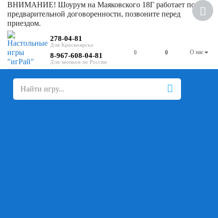
ВНИМАНИЕ! Шоурум на Маяковского 18Г работает по
предварительной договоренности, позвоните перед
приездом.
278-04-81
О нас
0
0
8-967-608-04-81
+
-
Настольные игры
Для компании
Для вечеринки
Семейные
В дорогу
На ассоциации
На скорость реакции
Кооперативные
На логику
Карточные
Абстрактные
Стратегические
Экономические
Для одного
Дуэльные