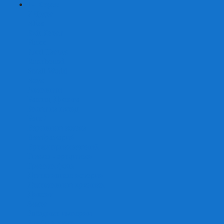
+
-
Серии
7 Чудес
Alias
Exit Квест
Fluxx
Pixel Tactics
Runebound
Small World
Азул
Активити
Башня, Дженга
Билет на поезд
Бэнг!
Взрывные котята
Воображарий
Время приключений
Гномы - вредители
Гравити фолз
Детективные истории
Детективные хроники
Диксит
Замес
Звёздные империи
Зомби в доме