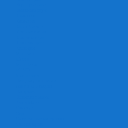
Игра престолов
Имаджинариум
Каркассон
Катамино
Квест Мастер
Кодовые имена
Колонизаторы
Кольт экспресс
Крокодил
Манчкин
Мафия
Мачи Коро
МЕМО
Монополия
Находка для шпиона
Ответь за 5 секунд
Пандемия
Покорение марса
Рик и Морти
Свинтус
Серп
Смертельные материалы
Соображарий