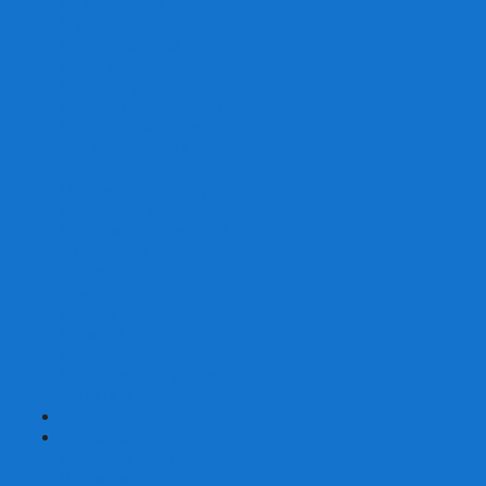
Со сценарием
С миниатюрами
С приложением
Игры-квесты
Книги-игры
Настольно-ролевые НРИ
Magic the Gathering
Для влюбленных
Застольные
Протекторы для игр
Игральные кости
Набор костей для НРИ
Аксессуары
Шашки
Домино
Русское Лото
Игра ГО
Маджонг
Подарочные сертификаты
УЦЕНКА
+
-
Шахматы
Шахматы недорогие
Шахматы резные