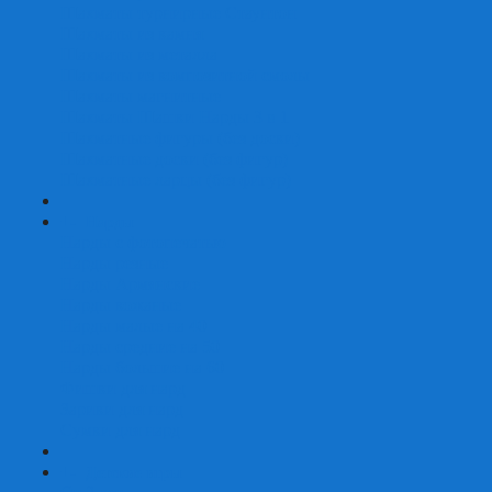
Шахматы турнирные Стаунтон
Шахматы из камня
Шахматы из металла
Шахматы из композитной смолы
Шахматы магнитные
Шахматы Шашки Нарды 3 в 1
Шахматные фигуры (без доски)
Шахматные доски (без фигур)
Шахматные ларцы (без фигур)
+
-
Нарды
Нарды с фотопечатью
Нарды резные
Нарды Армянские
Нарды кожаные
Нарды малые на 40
Нарды средние на 50
Нарды большие на 60
Фишки для нард
Зарики для нард
Сумки для нард
+
-
Детские игры