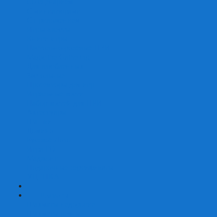
Со сценарием
С миниатюрами
С приложением
Игры-квесты
Книги-игры
Настольно-ролевые НРИ
Magic the Gathering
Для влюбленных
Застольные
Протекторы для игр
Игральные кости
Набор костей для НРИ
Аксессуары
Шашки
Домино
Русское Лото
Игра ГО
Маджонг
Подарочные сертификаты
УЦЕНКА
+
-
Шахматы
Шахматы недорогие
Шахматы резные