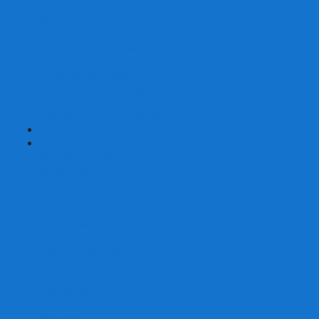
Карты от Ellusionist.com
Карты от Theory11.com
Классика от Bicycle
Классический дизайн
Наборы карт
Необычный дизайн
Специальные колоды Bicycle
ТАРО
Для фокусов и кардистри
+
-
Подарки
Метафорические ассоциативные карты
Блокноты
Браслеты
Ежедневники
Значки и пины
Конверты для денег
Планинги
Подарочные пакеты
Раскраски антистресс
Сквиши (Мялки)
Скетчбуки
Сувениры-приколы
Кружки