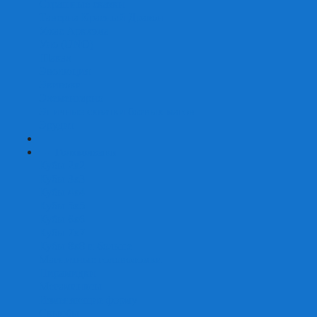
Страшные сказки
Таверна Красный Дракон
Ужас Аркхэма
Уно (UNO)
Шакал
Эволюция
Экивоки
Элементарно
Эпичные схватки боевых магов
Эрудит
+
-
Головоломки
Кубы 2х2
Кубы 3х3
Кубы 4x4
Кубы 5х5
Кубы 6х6
Кубы 7х7
Кубы 8х8 и больше
Магнитные головоломки
Пирамидки
Мегаминксы
Изменяющие форму
Скьюбы