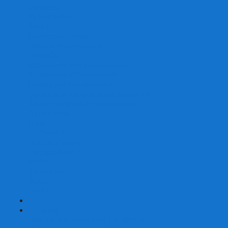
Скваеры
Уникальные
Змейки
Логические игры
Наборы головоломок
Неокубы
Металлические головоломки
Зеркальные головоломки
Смазка для головоломок
Таймеры и Маты для спидкубинга
Брелки кубиков и головоломок
Аксессуары
GAN
YJ (YongJun)
QiYi MoFangGe
Cyclone Boys
MoYu
ShengShou
YuXin
FanXin
+
-
Покер
Наборы для покера на 100 фишек