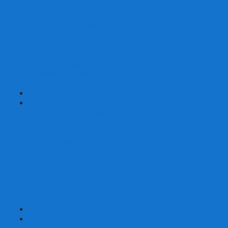
Шахматы турнирные Стаунтон
Шахматы из камня
Шахматы из металла
Шахматы из композитной смолы
Шахматы магнитные
Шахматы Шашки Нарды 3 в 1
Шахматные фигуры (без доски)
Шахматные доски (без фигур)
Шахматные ларцы (без фигур)
+
-
Нарды
Нарды с фотопечатью
Нарды резные
Нарды Армянские
Нарды кожаные
Нарды малые на 40
Нарды средние на 50
Нарды большие на 60
Фишки для нард
Зарики для нард
Сумки для нард
+
-
Детские игры