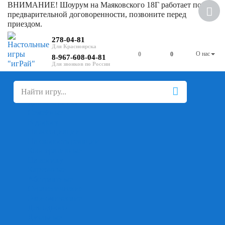
ВНИМАНИЕ! Шоурум на Маяковского 18Г работает по
предварительной договоренности, позвоните перед
приездом.
278-04-81
О нас
0
0
8-967-608-04-81
+
-
Настольные игры
Для компании
Для вечеринки
Семейные
В дорогу
На ассоциации
На скорость реакции
Кооперативные
На логику
Карточные
Абстрактные
Стратегические
Экономические
Для одного
Дуэльные