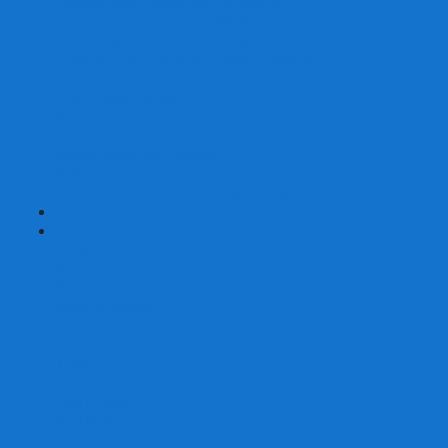
Наборы для покера на 200 фишек
Наборы для покера на 300 фишек
Наборы для покера на 500 фишек
Наборы для покера из 100% керамики
Наборы для покера Las Vegas
Сукно для покера
Карт-протекторы для покера
Фишки для покера
Аксессуары для покера
Кейсы для покера (пустые)
Собери свой набор для покера сам
+
-
Карты
Aviator
Bee
Bicycle
Bicycle Standard
Copag
Fournier
Tally-Ho
ГАФФ-карты
Для покера
Из 100% пластика
Карты от Art of Play