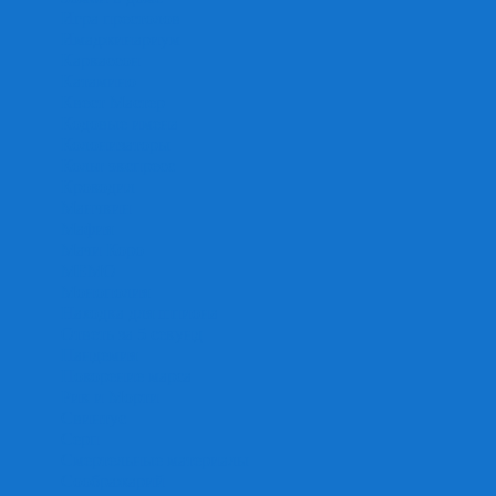
Игра престолов
Имаджинариум
Каркассон
Катамино
Квест Мастер
Кодовые имена
Колонизаторы
Кольт экспресс
Крокодил
Манчкин
Мафия
Мачи Коро
МЕМО
Монополия
Находка для шпиона
Ответь за 5 секунд
Пандемия
Покорение марса
Рик и Морти
Свинтус
Серп
Смертельные материалы
Соображарий