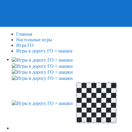
Пазлы
Деревянные пазлы
3Д Пазлы
Главная
Настольные игры
Игра ГО
Игры в дорогу ГО + шашки