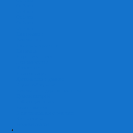
От 2 лет
От 3 лет
От 4 лет
От 5 лет
От 6 лет
От 7 лет
На внимание
Развивающие
На скорость реакции
На память
На развитие речи
Экономические
Логические
На ассоциации
Детские лото и домино
Ходилки-бродилки
Развивающие деревянные игры
Кубики историй
Наборы для опытов
Робототехника
Электронные конструкторы
Аквамозаика
Рисунки светом