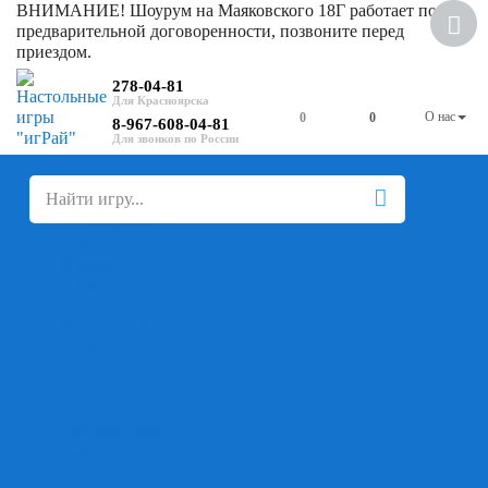
ВНИМАНИЕ! Шоурум на Маяковского 18Г работает по
Скидка
предварительной договоренности, позвоните перед
приездом.
278-04-81
О нас
0
0
8-967-608-04-81
+
-
Настольные игры
Для компании
Для вечеринки
Семейные
В дорогу
На ассоциации
На скорость реакции
Кооперативные
На логику
Карточные
Абстрактные
Стратегические
Экономические
Для одного
Дуэльные