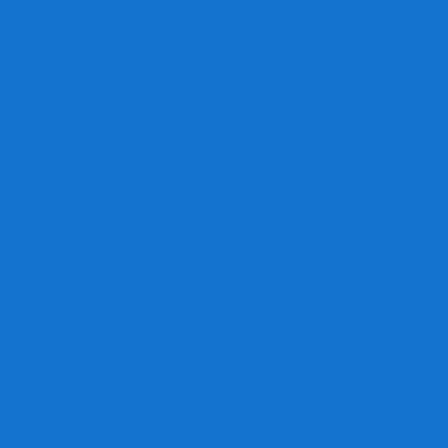
Игра престолов
Имаджинариум
Каркассон
Катамино
Квест Мастер
Кодовые имена
Колонизаторы
Кольт экспресс
Крокодил
Манчкин
Мафия
Мачи Коро
МЕМО
Монополия
Находка для шпиона
Ответь за 5 секунд
Пандемия
Покорение марса
Рик и Морти
Свинтус
Серп
Смертельные материалы
Соображарий