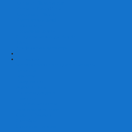
Карты от Ellusionist.com
Карты от Theory11.com
Классика от Bicycle
Классический дизайн
Наборы карт
Необычный дизайн
Специальные колоды Bicycle
ТАРО
Для фокусов и кардистри
+
-
Подарки
Метафорические ассоциативные карты
Блокноты
Браслеты
Ежедневники
Значки и пины
Конверты для денег
Планинги
Подарочные пакеты
Раскраски антистресс
Сквиши (Мялки)
Скетчбуки
Сувениры-приколы
Кружки