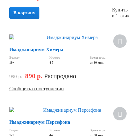
Купить
В корзину
в 1 клик
Скидка
Имаджинариум Химера
Возраст
Игроков
Время игры
18+
4-7
от 30 мин.
890
р.
Распродано
990
р.
Сообщить о поступлении
Скидка
Имаджинариум Персефона
Возраст
Игроков
Время игры
12+
4-7
от 30 мин.