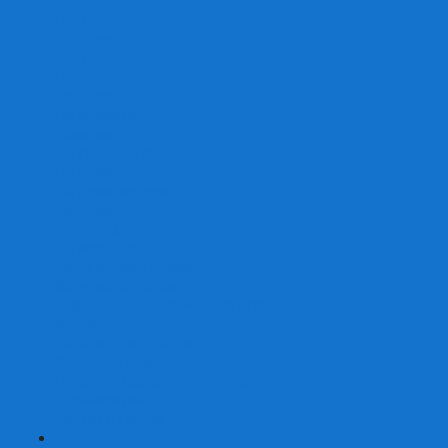
От 2 лет
От 3 лет
От 4 лет
От 5 лет
От 6 лет
От 7 лет
На внимание
Развивающие
На скорость реакции
На память
На развитие речи
Экономические
Логические
На ассоциации
Детские лото и домино
Ходилки-бродилки
Развивающие деревянные игры
Кубики историй
Наборы для опытов
Робототехника
Электронные конструкторы
Аквамозаика
Рисунки светом