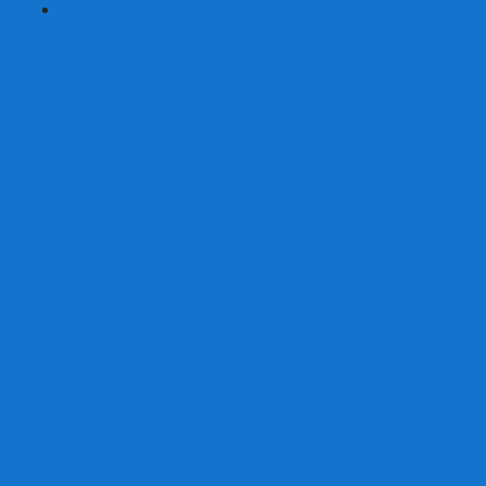
+
-
Серии
7 Чудес
Alias
Exit Квест
Fluxx
Pixel Tactics
Runebound
Small World
Азул
Активити
Башня, Дженга
Билет на поезд
Бэнг!
Взрывные котята
Воображарий
Время приключений
Гномы - вредители
Гравити фолз
Детективные истории
Детективные хроники
Диксит
Замес
Звёздные империи
Зомби в доме