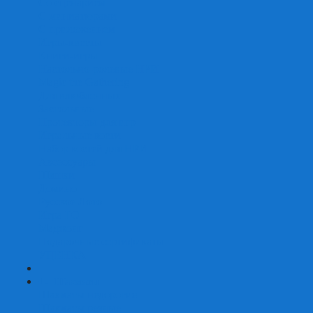
Со сценарием
С миниатюрами
С приложением
Игры-квесты
Книги-игры
Настольно-ролевые НРИ
Magic the Gathering
Для влюбленных
Застольные
Протекторы для игр
Игральные кости
Набор костей для НРИ
Аксессуары
Шашки
Домино
Русское Лото
Игра ГО
Маджонг
Подарочные сертификаты
УЦЕНКА
+
-
Шахматы
Шахматы недорогие
Шахматы резные