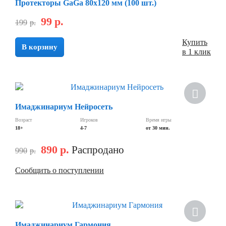
Протекторы GaGa 80x120 мм (100 шт.)
99
р.
199
р.
Купить
В корзину
в 1 клик
Скидка
Имаджинариум Нейросеть
Возраст
Игроков
Время игры
18+
4-7
от 30 мин.
890
р.
Распродано
990
р.
Сообщить о поступлении
Скидка
Имаджинариум Гармония