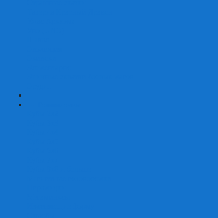
Страшные сказки
Таверна Красный Дракон
Ужас Аркхэма
Уно (UNO)
Шакал
Эволюция
Экивоки
Элементарно
Эпичные схватки боевых магов
Эрудит
+
-
Головоломки
Кубы 2х2
Кубы 3х3
Кубы 4x4
Кубы 5х5
Кубы 6х6
Кубы 7х7
Кубы 8х8 и больше
Магнитные головоломки
Пирамидки
Мегаминксы
Изменяющие форму
Скьюбы