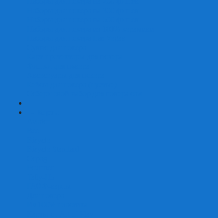
Наборы для покера на 200 фишек
Наборы для покера на 300 фишек
Наборы для покера на 500 фишек
Наборы для покера из 100% керамики
Наборы для покера Las Vegas
Сукно для покера
Карт-протекторы для покера
Фишки для покера
Аксессуары для покера
Кейсы для покера (пустые)
Собери свой набор для покера сам
+
-
Карты
Aviator
Bee
Bicycle
Bicycle Standard
Copag
Fournier
Tally-Ho
ГАФФ-карты
Для покера
Из 100% пластика
Карты от Art of Play