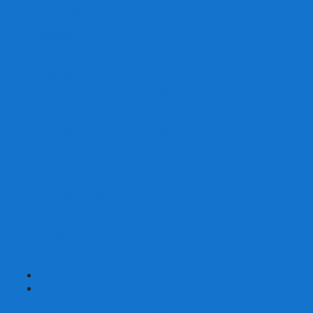
Скваеры
Уникальные
Змейки
Логические игры
Наборы головоломок
Неокубы
Металлические головоломки
Зеркальные головоломки
Смазка для головоломок
Таймеры и Маты для спидкубинга
Брелки кубиков и головоломок
Аксессуары
GAN
YJ (YongJun)
QiYi MoFangGe
Cyclone Boys
MoYu
ShengShou
YuXin
FanXin
+
-
Покер
Наборы для покера на 100 фишек