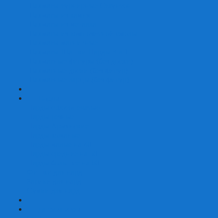
Шахматы турнирные Стаунтон
Шахматы из камня
Шахматы из металла
Шахматы из композитной смолы
Шахматы магнитные
Шахматы Шашки Нарды 3 в 1
Шахматные фигуры (без доски)
Шахматные доски (без фигур)
Шахматные ларцы (без фигур)
+
-
Нарды
Нарды с фотопечатью
Нарды резные
Нарды Армянские
Нарды кожаные
Нарды малые на 40
Нарды средние на 50
Нарды большие на 60
Фишки для нард
Зарики для нард
Сумки для нард
+
-
Детские игры