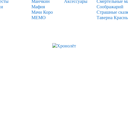
есты
Манчкин
Аксессуары
Смертельные м
ии
Мафия
Соображарий
Мачи Коро
Страшные сказ
МЕМО
Таверна Красн