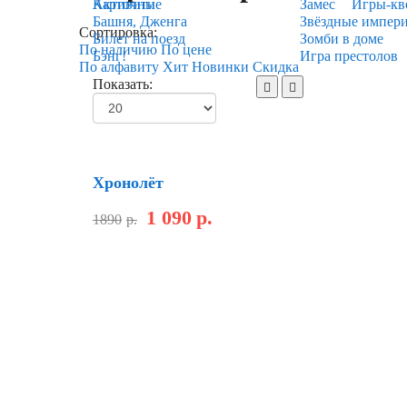
Карточные
Активити
Замес
Игры-кв
Башня, Дженга
Звёздные импер
Сортировка:
Билет на поезд
Зомби в доме
По наличию
По цене
Бэнг!
Игра престолов
По алфавиту
Хит
Новинки
Скидка
Показать:
Скидка
Хронолёт
1 090
р.
1890
р.