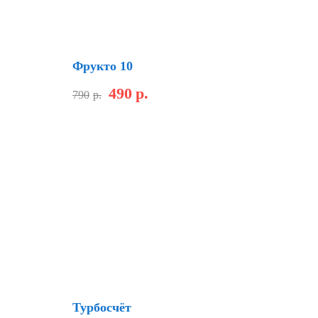
Скидка
Фрукто 10
490
р.
790
р.
Скидка
Турбосчёт