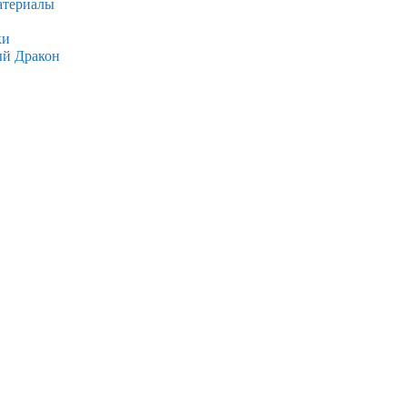
атериалы
ки
ый Дракон