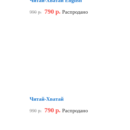
Читай-Хватай English
790
р.
Распродано
990
р.
Хит
Скидка
Читай-Хватай
790
р.
Распродано
990
р.