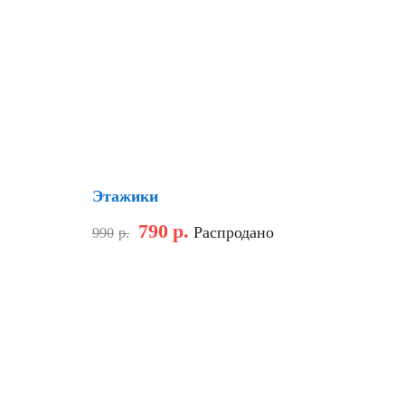
Хит
Скидка
Этажики
790
р.
Распродано
990
р.