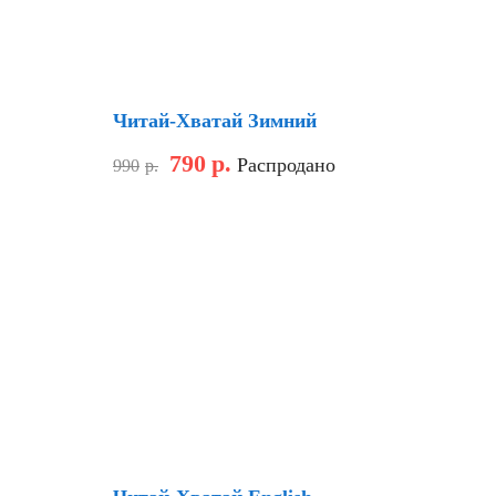
Скидка
Читай-Хватай Зимний
790
р.
Распродано
990
р.
Скидка