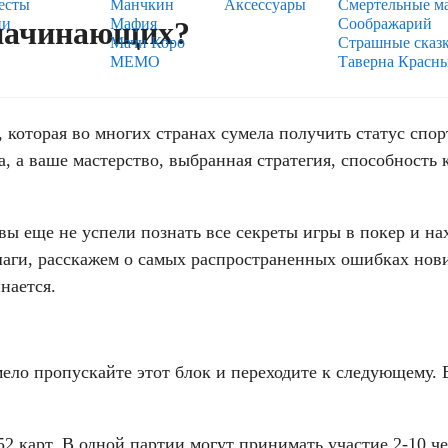
есты
Манчкин
Аксессуары
Смертельные м
ии
Мафия
Соображарий
 начинающих?
Мачи Коро
Страшные сказ
МЕМО
Таверна Красн
 которая во многих странах сумела получить статус спорт
ача, а ваше мастерство, выбранная стратегия, способност
, вы еще не успели познать все секреты игры в покер и на
аги, расскажем о самых распространенных ошибках нови
нается.
ело пропускайте этот блок и переходите к следующему. Е
2 карт. В одной партии могут принимать участие 2-10 че