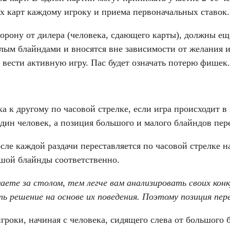
ух карт каждому игроку и приема первоначальных ставок.
торону от дилера (человека, сдающего карты), должны ещ
лым блайндами и вносятся вне зависимости от желания и
е вести активную игру. Пас будет означать потерю фишек.
ка к другому по часовой стрелке, если игра происходит в
т один человек, а позиция большого и малого блайндов пе
осле каждой раздачи переставляется по часовой стрелке 
ьшой блайнды соответственно.
ете за столом, тем легче вам анализировать своих конк
ть решение на основе их поведения. Поэтому позиция пер
гроки, начиная с человека, сидящего слева от большого 