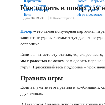
Карточные
Активити
Замес
Игры-кв
Башня, Дженга
Звёздные импер
Как играть в покер для
Билет на поезд
Зомби в доме
Бэнг!
Игра престолов
Дата:
04-09-2019
Комментарии:
0
Покер
– это самая популярная карточная игра,
зависит от удачи. Результат тут делает не уд
соперника.
Если вы читаете эту статью, то, скорее всего
мы с радостью поможем вам сделать первые ш
гуру». Присаживайтесь поудобнее – урок начи
Правила игры
Если вы уже знаете правила и комбинации, см
двух словах.
В Техасском Холдеме используется колода из 5