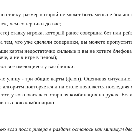
ю ставку, размер которой не может быть меньше большог
к, чем соперники до вас;
те) ставку игрока, который ранее совершил бет или рейз
а тем, что уже сделали соперники, вы можете пропустить 
аши карты недостаточно сильные и вы не хотите блефова
че, а не в игре в целом);
стол все имеющиеся у вас фишки.
ую улицу - три общие карты (флоп). Оценивая ситуацию,
е алгоритм повторяется и на столе появляется последняя 
 тот, у кого оказалась старшая комбинация на руках. Есл
зывать свою комбинацию.
 если после ривера в раздаче осталось как минимум два