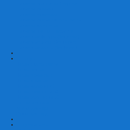
Шахматы турнирные Стаунтон
Шахматы из камня
Шахматы из металла
Шахматы из композитной смолы
Шахматы магнитные
Шахматы Шашки Нарды 3 в 1
Шахматные фигуры (без доски)
Шахматные доски (без фигур)
Шахматные ларцы (без фигур)
+
-
Нарды
Нарды с фотопечатью
Нарды резные
Нарды Армянские
Нарды кожаные
Нарды малые на 40
Нарды средние на 50
Нарды большие на 60
Фишки для нард
Зарики для нард
Сумки для нард
+
-
Детские игры