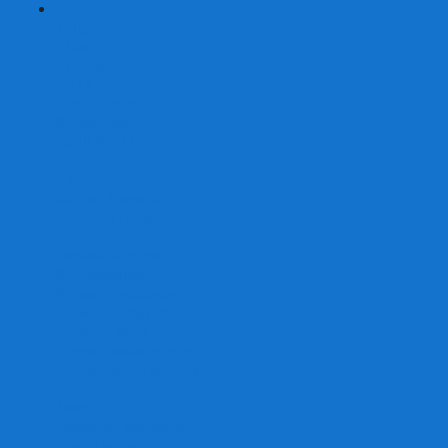
+
-
Серии
7 Чудес
Alias
Exit Квест
Fluxx
Pixel Tactics
Runebound
Small World
Азул
Активити
Башня, Дженга
Билет на поезд
Бэнг!
Взрывные котята
Воображарий
Время приключений
Гномы - вредители
Гравити фолз
Детективные истории
Детективные хроники
Диксит
Замес
Звёздные империи
Зомби в доме