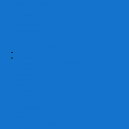
Карты от Ellusionist.com
Карты от Theory11.com
Классика от Bicycle
Классический дизайн
Наборы карт
Необычный дизайн
Специальные колоды Bicycle
ТАРО
Для фокусов и кардистри
+
-
Подарки
Метафорические ассоциативные карты
Блокноты
Браслеты
Ежедневники
Значки и пины
Конверты для денег
Планинги
Подарочные пакеты
Раскраски антистресс
Сквиши (Мялки)
Скетчбуки
Сувениры-приколы
Кружки