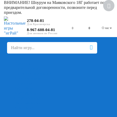
ВНИМАНИЕ! Шоурум на Маяковского 18Г работает по
предварительной договоренности, позвоните перед
приездом.
278-04-81
О нас
0
0
8-967-608-04-81
+
-
Настольные игры
Для компании
Для вечеринки
Семейные
В дорогу
На ассоциации
На скорость реакции
Кооперативные
На логику
Карточные
Абстрактные
Стратегические
Экономические
Для одного
Дуэльные