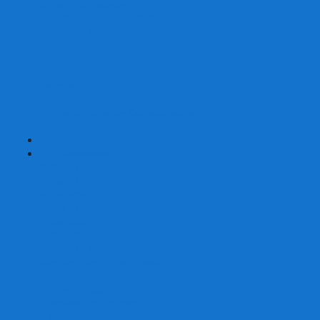
Страшные сказки
Таверна Красный Дракон
Ужас Аркхэма
Уно (UNO)
Шакал
Эволюция
Экивоки
Элементарно
Эпичные схватки боевых магов
Эрудит
+
-
Головоломки
Кубы 2х2
Кубы 3х3
Кубы 4x4
Кубы 5х5
Кубы 6х6
Кубы 7х7
Кубы 8х8 и больше
Магнитные головоломки
Пирамидки
Мегаминксы
Изменяющие форму
Скьюбы