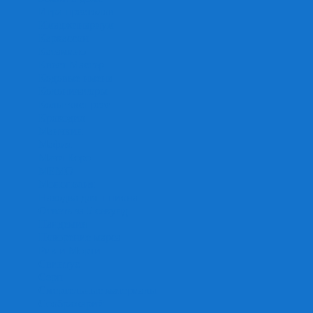
Игра престолов
Имаджинариум
Каркассон
Катамино
Квест Мастер
Кодовые имена
Колонизаторы
Кольт экспресс
Крокодил
Манчкин
Мафия
Мачи Коро
МЕМО
Монополия
Находка для шпиона
Ответь за 5 секунд
Пандемия
Покорение марса
Рик и Морти
Свинтус
Серп
Смертельные материалы
Соображарий