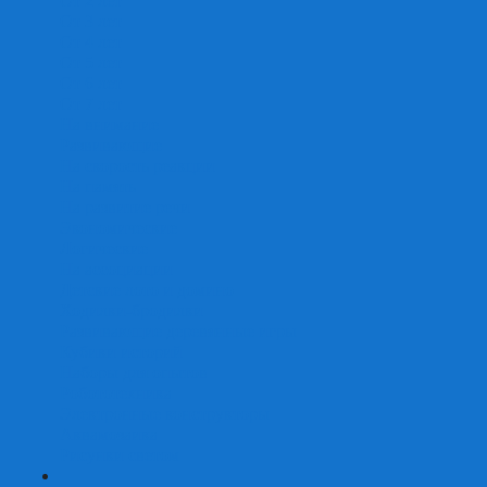
От 2 лет
От 3 лет
От 4 лет
От 5 лет
От 6 лет
От 7 лет
На внимание
Развивающие
На скорость реакции
На память
На развитие речи
Экономические
Логические
На ассоциации
Детские лото и домино
Ходилки-бродилки
Развивающие деревянные игры
Кубики историй
Наборы для опытов
Робототехника
Электронные конструкторы
Аквамозаика
Рисунки светом