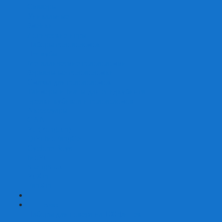
Скваеры
Уникальные
Змейки
Логические игры
Наборы головоломок
Неокубы
Металлические головоломки
Зеркальные головоломки
Смазка для головоломок
Таймеры и Маты для спидкубинга
Брелки кубиков и головоломок
Аксессуары
GAN
YJ (YongJun)
QiYi MoFangGe
Cyclone Boys
MoYu
ShengShou
YuXin
FanXin
+
-
Покер
Наборы для покера на 100 фишек