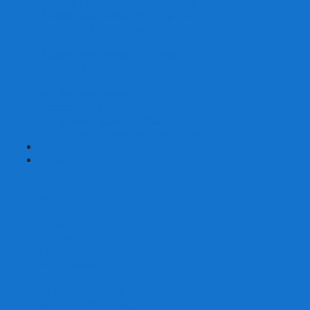
Наборы для покера на 200 фишек
Наборы для покера на 300 фишек
Наборы для покера на 500 фишек
Наборы для покера из 100% керамики
Наборы для покера Las Vegas
Сукно для покера
Карт-протекторы для покера
Фишки для покера
Аксессуары для покера
Кейсы для покера (пустые)
Собери свой набор для покера сам
+
-
Карты
Aviator
Bee
Bicycle
Bicycle Standard
Copag
Fournier
Tally-Ho
ГАФФ-карты
Для покера
Из 100% пластика
Карты от Art of Play