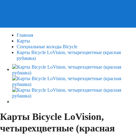
Пазлы
Деревянные пазлы
3Д Пазлы
Главная
Карты
Специальные колоды Bicycle
Карты Bicycle LoVision, четырехцветные (красная
рубашка)
Карты Bicycle LoVision,
четырехцветные (красная