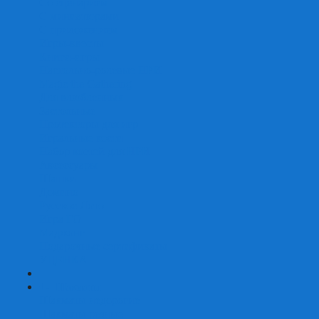
Со сценарием
С миниатюрами
С приложением
Игры-квесты
Книги-игры
Настольно-ролевые НРИ
Magic the Gathering
Для влюбленных
Застольные
Протекторы для игр
Игральные кости
Набор костей для НРИ
Аксессуары
Шашки
Домино
Русское Лото
Игра ГО
Маджонг
Подарочные сертификаты
УЦЕНКА
+
-
Шахматы
Шахматы недорогие
Шахматы резные