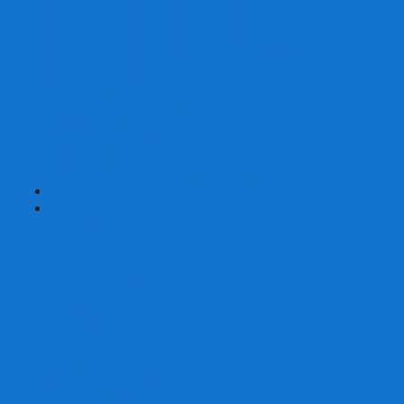
Наборы для покера на 200 фишек
Наборы для покера на 300 фишек
Наборы для покера на 500 фишек
Наборы для покера из 100% керамики
Наборы для покера Las Vegas
Сукно для покера
Карт-протекторы для покера
Фишки для покера
Аксессуары для покера
Кейсы для покера (пустые)
Собери свой набор для покера сам
+
-
Карты
Aviator
Bee
Bicycle
Bicycle Standard
Copag
Fournier
Tally-Ho
ГАФФ-карты
Для покера
Из 100% пластика
Карты от Art of Play