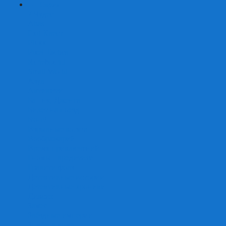
+
-
Серии
7 Чудес
Alias
Exit Квест
Fluxx
Pixel Tactics
Runebound
Small World
Азул
Активити
Башня, Дженга
Билет на поезд
Бэнг!
Взрывные котята
Воображарий
Время приключений
Гномы - вредители
Гравити фолз
Детективные истории
Детективные хроники
Диксит
Замес
Звёздные империи
Зомби в доме