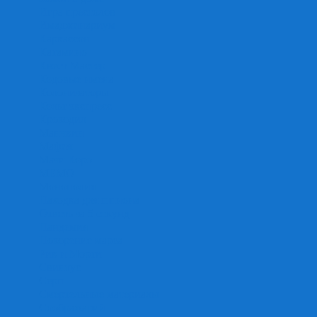
Игра престолов
Имаджинариум
Каркассон
Катамино
Квест Мастер
Кодовые имена
Колонизаторы
Кольт экспресс
Крокодил
Манчкин
Мафия
Мачи Коро
МЕМО
Монополия
Находка для шпиона
Ответь за 5 секунд
Пандемия
Покорение марса
Рик и Морти
Свинтус
Серп
Смертельные материалы
Соображарий