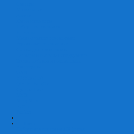
Скваеры
Уникальные
Змейки
Логические игры
Наборы головоломок
Неокубы
Металлические головоломки
Зеркальные головоломки
Смазка для головоломок
Таймеры и Маты для спидкубинга
Брелки кубиков и головоломок
Аксессуары
GAN
YJ (YongJun)
QiYi MoFangGe
Cyclone Boys
MoYu
ShengShou
YuXin
FanXin
+
-
Покер
Наборы для покера на 100 фишек