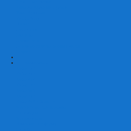
Страшные сказки
Таверна Красный Дракон
Ужас Аркхэма
Уно (UNO)
Шакал
Эволюция
Экивоки
Элементарно
Эпичные схватки боевых магов
Эрудит
+
-
Головоломки
Кубы 2х2
Кубы 3х3
Кубы 4x4
Кубы 5х5
Кубы 6х6
Кубы 7х7
Кубы 8х8 и больше
Магнитные головоломки
Пирамидки
Мегаминксы
Изменяющие форму
Скьюбы