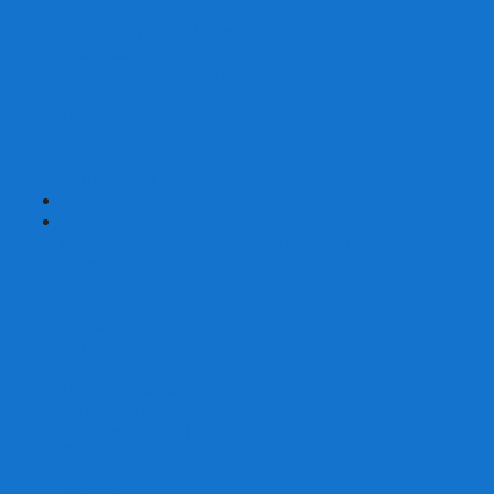
Карты от Ellusionist.com
Карты от Theory11.com
Классика от Bicycle
Классический дизайн
Наборы карт
Необычный дизайн
Специальные колоды Bicycle
ТАРО
Для фокусов и кардистри
+
-
Подарки
Метафорические ассоциативные карты
Блокноты
Браслеты
Ежедневники
Значки и пины
Конверты для денег
Планинги
Подарочные пакеты
Раскраски антистресс
Сквиши (Мялки)
Скетчбуки
Сувениры-приколы
Кружки