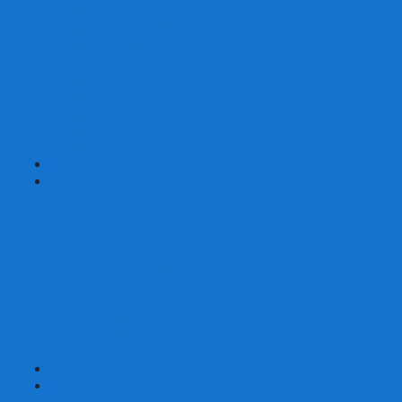
Шахматы турнирные Стаунтон
Шахматы из камня
Шахматы из металла
Шахматы из композитной смолы
Шахматы магнитные
Шахматы Шашки Нарды 3 в 1
Шахматные фигуры (без доски)
Шахматные доски (без фигур)
Шахматные ларцы (без фигур)
+
-
Нарды
Нарды с фотопечатью
Нарды резные
Нарды Армянские
Нарды кожаные
Нарды малые на 40
Нарды средние на 50
Нарды большие на 60
Фишки для нард
Зарики для нард
Сумки для нард
+
-
Детские игры