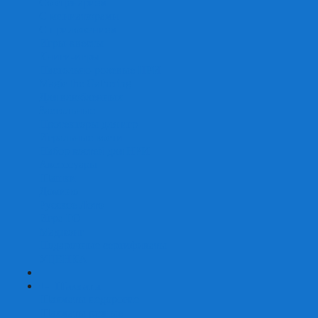
Со сценарием
С миниатюрами
С приложением
Игры-квесты
Книги-игры
Настольно-ролевые НРИ
Magic the Gathering
Для влюбленных
Застольные
Протекторы для игр
Игральные кости
Набор костей для НРИ
Аксессуары
Шашки
Домино
Русское Лото
Игра ГО
Маджонг
Подарочные сертификаты
УЦЕНКА
+
-
Шахматы
Шахматы недорогие
Шахматы резные