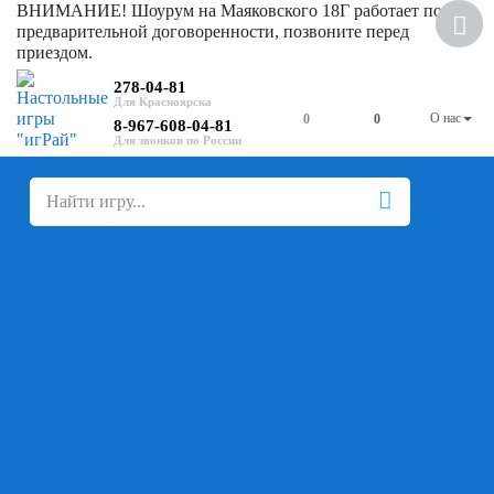
ВНИМАНИЕ! Шоурум на Маяковского 18Г работает по
Скидка
предварительной договоренности, позвоните перед
приездом.
278-04-81
О нас
0
0
8-967-608-04-81
+
-
Настольные игры
Для компании
Для вечеринки
Семейные
В дорогу
На ассоциации
На скорость реакции
Кооперативные
На логику
Карточные
Абстрактные
Стратегические
Экономические
Для одного
Дуэльные