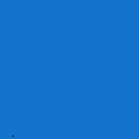
От 2 лет
От 3 лет
От 4 лет
От 5 лет
От 6 лет
От 7 лет
На внимание
Развивающие
На скорость реакции
На память
На развитие речи
Экономические
Логические
На ассоциации
Детские лото и домино
Ходилки-бродилки
Развивающие деревянные игры
Кубики историй
Наборы для опытов
Робототехника
Электронные конструкторы
Аквамозаика
Рисунки светом