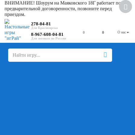
ВНИМАНИЕ! Шоурум на Маяковского 18Г работает по
Новинка
предварительной договоренности, позвоните перед
приездом.
Скидка
278-04-81
О нас
0
0
8-967-608-04-81
+
-
Настольные игры
Для компании
Для вечеринки
Семейные
В дорогу
На ассоциации
На скорость реакции
Кооперативные
На логику
Карточные
Абстрактные
Стратегические
Экономические
Для одного
Дуэльные