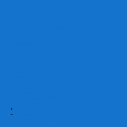
Со сценарием
С миниатюрами
С приложением
Игры-квесты
Книги-игры
Настольно-ролевые НРИ
Magic the Gathering
Для влюбленных
Застольные
Протекторы для игр
Игральные кости
Набор костей для НРИ
Аксессуары
Шашки
Домино
Русское Лото
Игра ГО
Маджонг
Подарочные сертификаты
УЦЕНКА
+
-
Шахматы
Шахматы недорогие
Шахматы резные