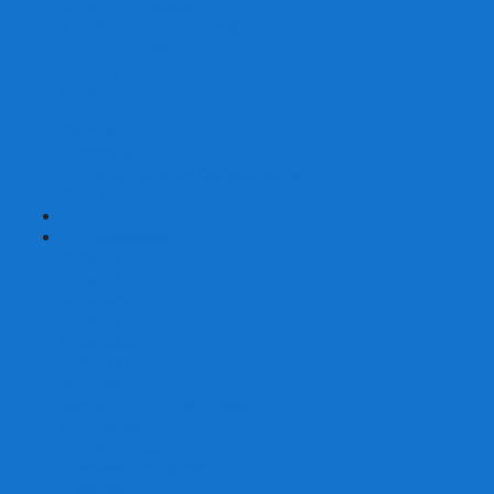
Страшные сказки
Таверна Красный Дракон
Ужас Аркхэма
Уно (UNO)
Шакал
Эволюция
Экивоки
Элементарно
Эпичные схватки боевых магов
Эрудит
+
-
Головоломки
Кубы 2х2
Кубы 3х3
Кубы 4x4
Кубы 5х5
Кубы 6х6
Кубы 7х7
Кубы 8х8 и больше
Магнитные головоломки
Пирамидки
Мегаминксы
Изменяющие форму
Скьюбы