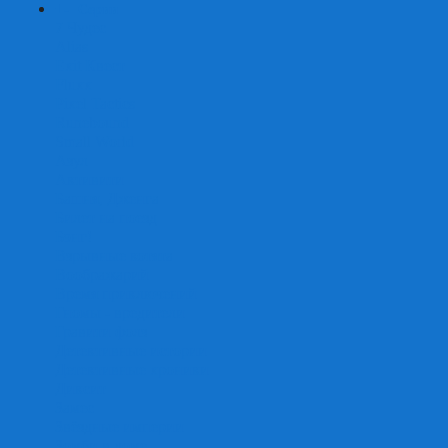
+
-
Серии
7 Чудес
Alias
Exit Квест
Fluxx
Pixel Tactics
Runebound
Small World
Азул
Активити
Башня, Дженга
Билет на поезд
Бэнг!
Взрывные котята
Воображарий
Время приключений
Гномы - вредители
Гравити фолз
Детективные истории
Детективные хроники
Диксит
Замес
Звёздные империи
Зомби в доме