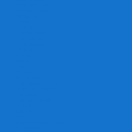
Игра престолов
Имаджинариум
Каркассон
Катамино
Квест Мастер
Кодовые имена
Колонизаторы
Кольт экспресс
Крокодил
Манчкин
Мафия
Мачи Коро
МЕМО
Монополия
Находка для шпиона
Ответь за 5 секунд
Пандемия
Покорение марса
Рик и Морти
Свинтус
Серп
Смертельные материалы
Соображарий