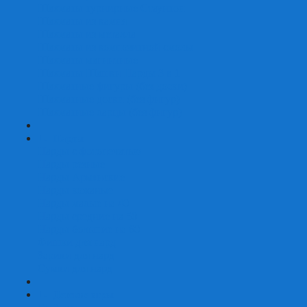
Шахматы турнирные Стаунтон
Шахматы из камня
Шахматы из металла
Шахматы из композитной смолы
Шахматы магнитные
Шахматы Шашки Нарды 3 в 1
Шахматные фигуры (без доски)
Шахматные доски (без фигур)
Шахматные ларцы (без фигур)
+
-
Нарды
Нарды с фотопечатью
Нарды резные
Нарды Армянские
Нарды кожаные
Нарды малые на 40
Нарды средние на 50
Нарды большие на 60
Фишки для нард
Зарики для нард
Сумки для нард
+
-
Детские игры