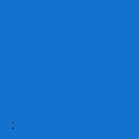
Скваеры
Уникальные
Змейки
Логические игры
Наборы головоломок
Неокубы
Металлические головоломки
Зеркальные головоломки
Смазка для головоломок
Таймеры и Маты для спидкубинга
Брелки кубиков и головоломок
Аксессуары
GAN
YJ (YongJun)
QiYi MoFangGe
Cyclone Boys
MoYu
ShengShou
YuXin
FanXin
+
-
Покер
Наборы для покера на 100 фишек