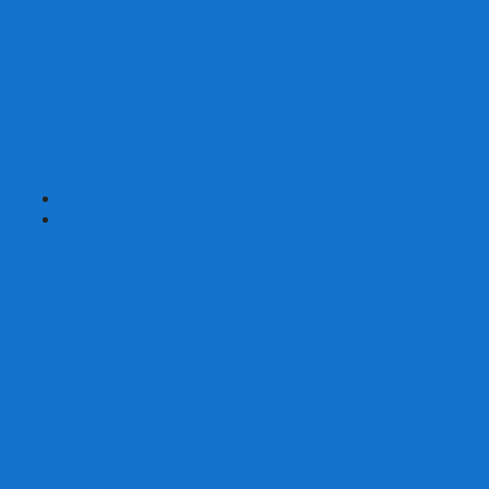
Карты от Ellusionist.com
Карты от Theory11.com
Классика от Bicycle
Классический дизайн
Наборы карт
Необычный дизайн
Специальные колоды Bicycle
ТАРО
Для фокусов и кардистри
+
-
Подарки
Метафорические ассоциативные карты
Блокноты
Браслеты
Ежедневники
Значки и пины
Конверты для денег
Планинги
Подарочные пакеты
Раскраски антистресс
Сквиши (Мялки)
Скетчбуки
Сувениры-приколы
Кружки