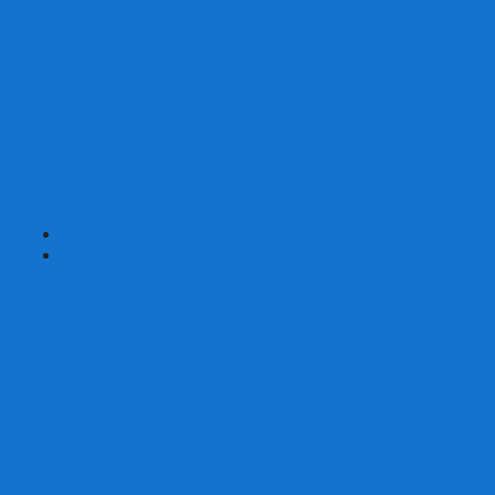
Наборы для покера на 200 фишек
Наборы для покера на 300 фишек
Наборы для покера на 500 фишек
Наборы для покера из 100% керамики
Наборы для покера Las Vegas
Сукно для покера
Карт-протекторы для покера
Фишки для покера
Аксессуары для покера
Кейсы для покера (пустые)
Собери свой набор для покера сам
+
-
Карты
Aviator
Bee
Bicycle
Bicycle Standard
Copag
Fournier
Tally-Ho
ГАФФ-карты
Для покера
Из 100% пластика
Карты от Art of Play