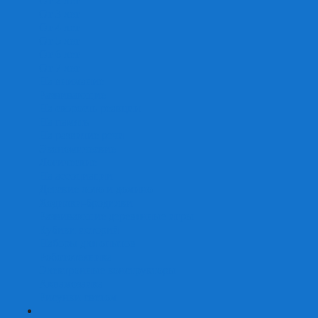
От 2 лет
От 3 лет
От 4 лет
От 5 лет
От 6 лет
От 7 лет
На внимание
Развивающие
На скорость реакции
На память
На развитие речи
Экономические
Логические
На ассоциации
Детские лото и домино
Ходилки-бродилки
Развивающие деревянные игры
Кубики историй
Наборы для опытов
Робототехника
Электронные конструкторы
Аквамозаика
Рисунки светом