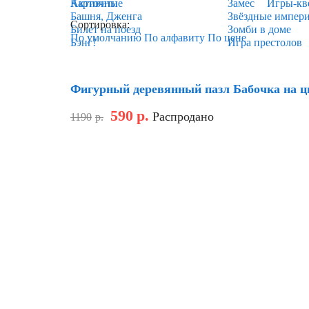
Карточные
Активити
Замес
Игры-кв
Башня, Дженга
Звёздные импер
Сортировка:
Билет на поезд
Зомби в доме
По умолчанию
По алфавиту
По цене
Бэнг!
Игра престолов
Скидка
Фигурный деревянный пазл Бабочка на ц
590
р.
Распродано
1190
р.