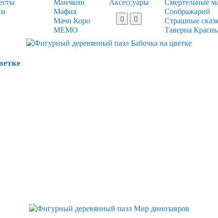
есты
Манчкин
Аксессуары
Смертельные м
ии
Мафия
Соображарий
Мачи Коро
Страшные сказ
МЕМО
Таверна Красн
ветке