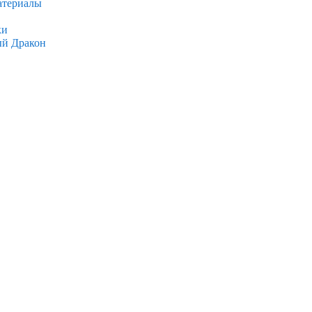
атериалы
ки
ый Дракон