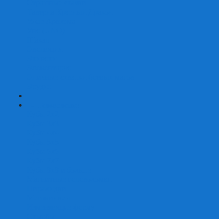
Страшные сказки
Таверна Красный Дракон
Ужас Аркхэма
Уно (UNO)
Шакал
Эволюция
Экивоки
Элементарно
Эпичные схватки боевых магов
Эрудит
+
-
Головоломки
Кубы 2х2
Кубы 3х3
Кубы 4x4
Кубы 5х5
Кубы 6х6
Кубы 7х7
Кубы 8х8 и больше
Магнитные головоломки
Пирамидки
Мегаминксы
Изменяющие форму
Скьюбы