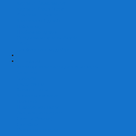
Карты от Ellusionist.com
Карты от Theory11.com
Классика от Bicycle
Классический дизайн
Наборы карт
Необычный дизайн
Специальные колоды Bicycle
ТАРО
Для фокусов и кардистри
+
-
Подарки
Метафорические ассоциативные карты
Блокноты
Браслеты
Ежедневники
Значки и пины
Конверты для денег
Планинги
Подарочные пакеты
Раскраски антистресс
Сквиши (Мялки)
Скетчбуки
Сувениры-приколы
Кружки