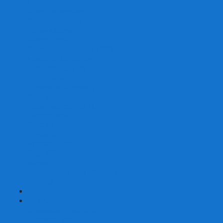
Со сценарием
С миниатюрами
С приложением
Игры-квесты
Книги-игры
Настольно-ролевые НРИ
Magic the Gathering
Для влюбленных
Застольные
Протекторы для игр
Игральные кости
Набор костей для НРИ
Аксессуары
Шашки
Домино
Русское Лото
Игра ГО
Маджонг
Подарочные сертификаты
УЦЕНКА
+
-
Шахматы
Шахматы недорогие
Шахматы резные