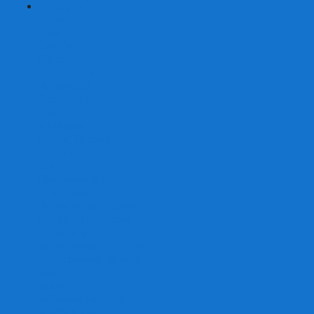
+
-
Серии
7 Чудес
Alias
Exit Квест
Fluxx
Pixel Tactics
Runebound
Small World
Азул
Активити
Башня, Дженга
Билет на поезд
Бэнг!
Взрывные котята
Воображарий
Время приключений
Гномы - вредители
Гравити фолз
Детективные истории
Детективные хроники
Диксит
Замес
Звёздные империи
Зомби в доме