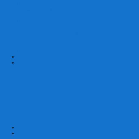
Шахматы турнирные Стаунтон
Шахматы из камня
Шахматы из металла
Шахматы из композитной смолы
Шахматы магнитные
Шахматы Шашки Нарды 3 в 1
Шахматные фигуры (без доски)
Шахматные доски (без фигур)
Шахматные ларцы (без фигур)
+
-
Нарды
Нарды с фотопечатью
Нарды резные
Нарды Армянские
Нарды кожаные
Нарды малые на 40
Нарды средние на 50
Нарды большие на 60
Фишки для нард
Зарики для нард
Сумки для нард
+
-
Детские игры