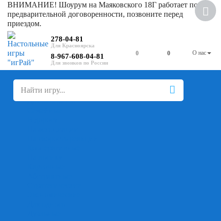
ВНИМАНИЕ! Шоурум на Маяковского 18Г работает по
Скидка
предварительной договоренности, позвоните перед
приездом.
278-04-81
О нас
0
0
8-967-608-04-81
+
-
Настольные игры
Для компании
Для вечеринки
Семейные
В дорогу
На ассоциации
На скорость реакции
Кооперативные
На логику
Карточные
Абстрактные
Стратегические
Экономические
Для одного
Дуэльные