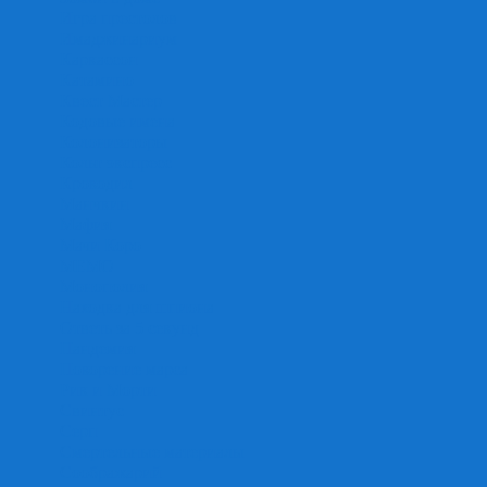
Игра престолов
Имаджинариум
Каркассон
Катамино
Квест Мастер
Кодовые имена
Колонизаторы
Кольт экспресс
Крокодил
Манчкин
Мафия
Мачи Коро
МЕМО
Монополия
Находка для шпиона
Ответь за 5 секунд
Пандемия
Покорение марса
Рик и Морти
Свинтус
Серп
Смертельные материалы
Соображарий