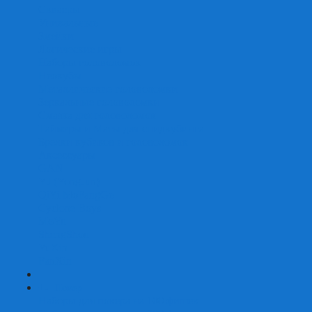
Скваеры
Уникальные
Змейки
Логические игры
Наборы головоломок
Неокубы
Металлические головоломки
Зеркальные головоломки
Смазка для головоломок
Таймеры и Маты для спидкубинга
Брелки кубиков и головоломок
Аксессуары
GAN
YJ (YongJun)
QiYi MoFangGe
Cyclone Boys
MoYu
ShengShou
YuXin
FanXin
+
-
Покер
Наборы для покера на 100 фишек