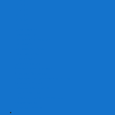
От 2 лет
От 3 лет
От 4 лет
От 5 лет
От 6 лет
От 7 лет
На внимание
Развивающие
На скорость реакции
На память
На развитие речи
Экономические
Логические
На ассоциации
Детские лото и домино
Ходилки-бродилки
Развивающие деревянные игры
Кубики историй
Наборы для опытов
Робототехника
Электронные конструкторы
Аквамозаика
Рисунки светом