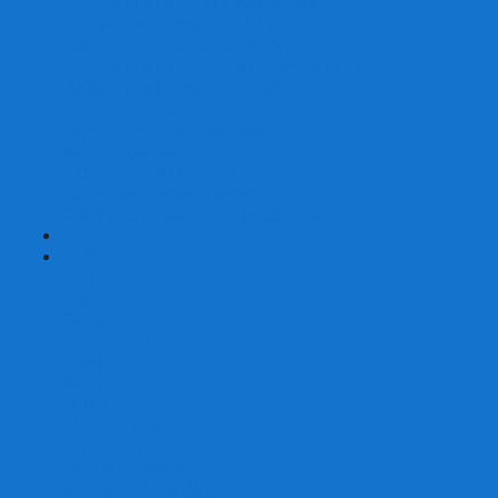
Наборы для покера на 200 фишек
Наборы для покера на 300 фишек
Наборы для покера на 500 фишек
Наборы для покера из 100% керамики
Наборы для покера Las Vegas
Сукно для покера
Карт-протекторы для покера
Фишки для покера
Аксессуары для покера
Кейсы для покера (пустые)
Собери свой набор для покера сам
+
-
Карты
Aviator
Bee
Bicycle
Bicycle Standard
Copag
Fournier
Tally-Ho
ГАФФ-карты
Для покера
Из 100% пластика
Карты от Art of Play