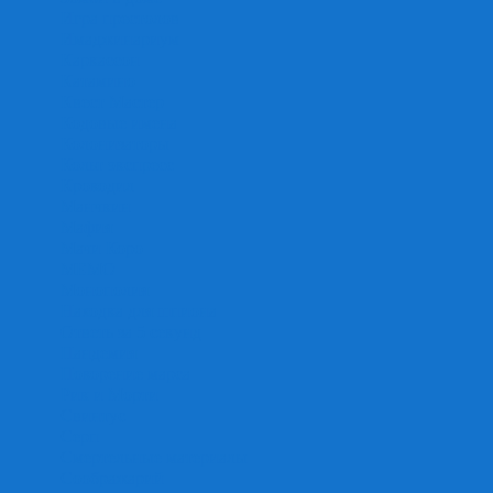
Игра престолов
Имаджинариум
Каркассон
Катамино
Квест Мастер
Кодовые имена
Колонизаторы
Кольт экспресс
Крокодил
Манчкин
Мафия
Мачи Коро
МЕМО
Монополия
Находка для шпиона
Ответь за 5 секунд
Пандемия
Покорение марса
Рик и Морти
Свинтус
Серп
Смертельные материалы
Соображарий