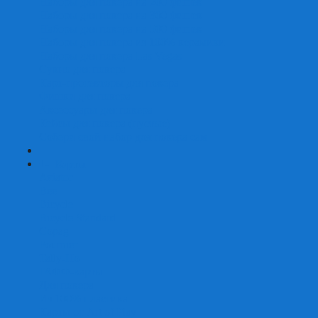
Наборы для покера на 200 фишек
Наборы для покера на 300 фишек
Наборы для покера на 500 фишек
Наборы для покера из 100% керамики
Наборы для покера Las Vegas
Сукно для покера
Карт-протекторы для покера
Фишки для покера
Аксессуары для покера
Кейсы для покера (пустые)
Собери свой набор для покера сам
+
-
Карты
Aviator
Bee
Bicycle
Bicycle Standard
Copag
Fournier
Tally-Ho
ГАФФ-карты
Для покера
Из 100% пластика
Карты от Art of Play