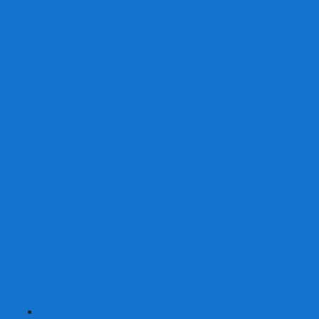
От 2 лет
От 3 лет
От 4 лет
От 5 лет
От 6 лет
От 7 лет
На внимание
Развивающие
На скорость реакции
На память
На развитие речи
Экономические
Логические
На ассоциации
Детские лото и домино
Ходилки-бродилки
Развивающие деревянные игры
Кубики историй
Наборы для опытов
Робототехника
Электронные конструкторы
Аквамозаика
Рисунки светом