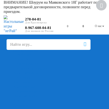
ВНИМАНИЕ! Шоурум на Маяковского 18Г работает по
Скидка
предварительной договоренности, позвоните перед
приездом.
278-04-81
О нас
0
0
8-967-608-04-81
+
-
Настольные игры
Для компании
Для вечеринки
Семейные
В дорогу
На ассоциации
На скорость реакции
Кооперативные
На логику
Карточные
Абстрактные
Стратегические
Экономические
Для одного
Дуэльные