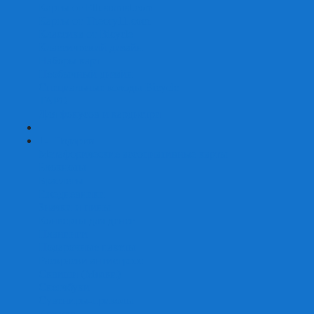
Карты от Ellusionist.com
Карты от Theory11.com
Классика от Bicycle
Классический дизайн
Наборы карт
Необычный дизайн
Специальные колоды Bicycle
ТАРО
Для фокусов и кардистри
+
-
Подарки
Метафорические ассоциативные карты
Блокноты
Браслеты
Ежедневники
Значки и пины
Конверты для денег
Планинги
Подарочные пакеты
Раскраски антистресс
Сквиши (Мялки)
Скетчбуки
Сувениры-приколы
Кружки