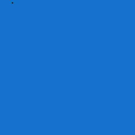
+
-
Серии
7 Чудес
Alias
Exit Квест
Fluxx
Pixel Tactics
Runebound
Small World
Азул
Активити
Башня, Дженга
Билет на поезд
Бэнг!
Взрывные котята
Воображарий
Время приключений
Гномы - вредители
Гравити фолз
Детективные истории
Детективные хроники
Диксит
Замес
Звёздные империи
Зомби в доме