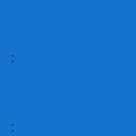
Шахматы турнирные Стаунтон
Шахматы из камня
Шахматы из металла
Шахматы из композитной смолы
Шахматы магнитные
Шахматы Шашки Нарды 3 в 1
Шахматные фигуры (без доски)
Шахматные доски (без фигур)
Шахматные ларцы (без фигур)
+
-
Нарды
Нарды с фотопечатью
Нарды резные
Нарды Армянские
Нарды кожаные
Нарды малые на 40
Нарды средние на 50
Нарды большие на 60
Фишки для нард
Зарики для нард
Сумки для нард
+
-
Детские игры