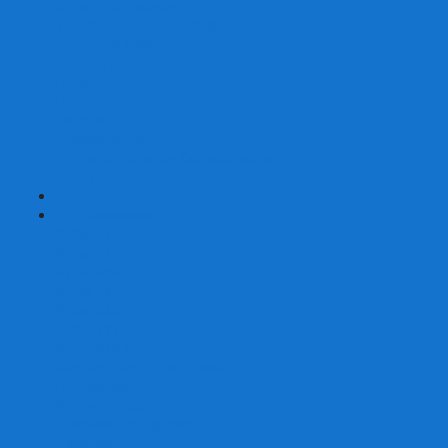
Страшные сказки
Таверна Красный Дракон
Ужас Аркхэма
Уно (UNO)
Шакал
Эволюция
Экивоки
Элементарно
Эпичные схватки боевых магов
Эрудит
+
-
Головоломки
Кубы 2х2
Кубы 3х3
Кубы 4x4
Кубы 5х5
Кубы 6х6
Кубы 7х7
Кубы 8х8 и больше
Магнитные головоломки
Пирамидки
Мегаминксы
Изменяющие форму
Скьюбы