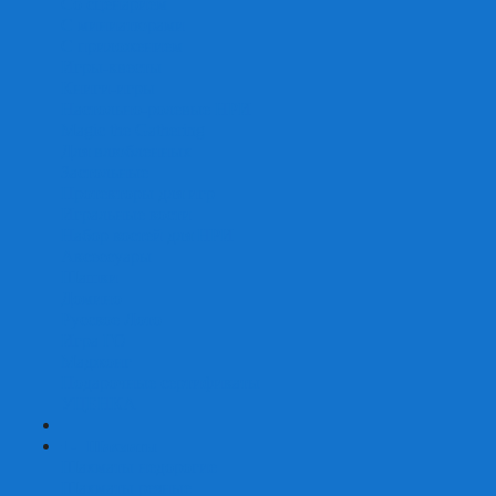
Со сценарием
С миниатюрами
С приложением
Игры-квесты
Книги-игры
Настольно-ролевые НРИ
Magic the Gathering
Для влюбленных
Застольные
Протекторы для игр
Игральные кости
Набор костей для НРИ
Аксессуары
Шашки
Домино
Русское Лото
Игра ГО
Маджонг
Подарочные сертификаты
УЦЕНКА
+
-
Шахматы
Шахматы недорогие
Шахматы резные