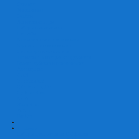
Скваеры
Уникальные
Змейки
Логические игры
Наборы головоломок
Неокубы
Металлические головоломки
Зеркальные головоломки
Смазка для головоломок
Таймеры и Маты для спидкубинга
Брелки кубиков и головоломок
Аксессуары
GAN
YJ (YongJun)
QiYi MoFangGe
Cyclone Boys
MoYu
ShengShou
YuXin
FanXin
+
-
Покер
Наборы для покера на 100 фишек