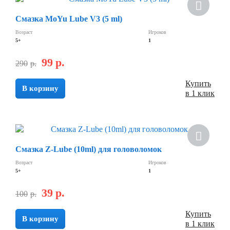
Смазка MoYu Lube V3 (5 ml)
Возраст
Игроков
5+
1
99
р.
290
р.
Купить
В корзину
в 1 клик
Смазка Z-Lube (10ml) для головоломок
Возраст
Игроков
5+
1
39
р.
100
р.
Купить
В корзину
в 1 клик