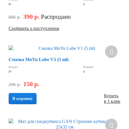
5+
1
390
р.
Распродано
890
р.
Сообщить о поступлении
Смазка MoYu Lube V1 (5 ml)
Возраст
Игроков
5+
1
150
р.
290
р.
Купить
В корзину
в 1 клик