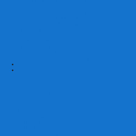
Наборы для покера на 200 фишек
Наборы для покера на 300 фишек
Наборы для покера на 500 фишек
Наборы для покера из 100% керамики
Наборы для покера Las Vegas
Сукно для покера
Карт-протекторы для покера
Фишки для покера
Аксессуары для покера
Кейсы для покера (пустые)
Собери свой набор для покера сам
+
-
Карты
Aviator
Bee
Bicycle
Bicycle Standard
Copag
Fournier
Tally-Ho
ГАФФ-карты
Для покера
Из 100% пластика
Карты от Art of Play