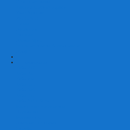
Страшные сказки
Таверна Красный Дракон
Ужас Аркхэма
Уно (UNO)
Шакал
Эволюция
Экивоки
Элементарно
Эпичные схватки боевых магов
Эрудит
+
-
Головоломки
Кубы 2х2
Кубы 3х3
Кубы 4x4
Кубы 5х5
Кубы 6х6
Кубы 7х7
Кубы 8х8 и больше
Магнитные головоломки
Пирамидки
Мегаминксы
Изменяющие форму
Скьюбы