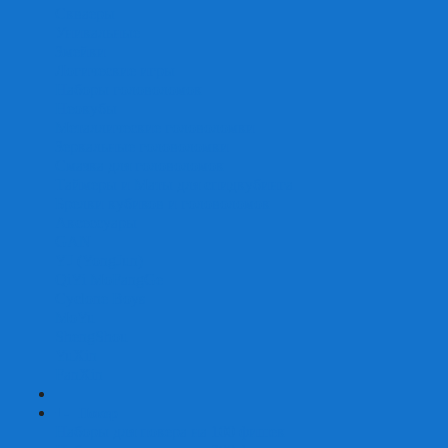
Скваеры
Уникальные
Змейки
Логические игры
Наборы головоломок
Неокубы
Металлические головоломки
Зеркальные головоломки
Смазка для головоломок
Таймеры и Маты для спидкубинга
Брелки кубиков и головоломок
Аксессуары
GAN
YJ (YongJun)
QiYi MoFangGe
Cyclone Boys
MoYu
ShengShou
YuXin
FanXin
+
-
Покер
Наборы для покера на 100 фишек