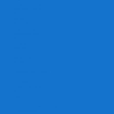
Игра престолов
Имаджинариум
Каркассон
Катамино
Квест Мастер
Кодовые имена
Колонизаторы
Кольт экспресс
Крокодил
Манчкин
Мафия
Мачи Коро
МЕМО
Монополия
Находка для шпиона
Ответь за 5 секунд
Пандемия
Покорение марса
Рик и Морти
Свинтус
Серп
Смертельные материалы
Соображарий