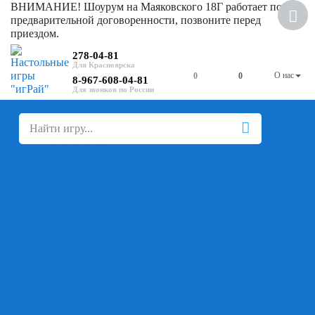
ВНИМАНИЕ! Шоурум на Маяковского 18Г работает по
Хит
предварительной договоренности, позвоните перед
приездом.
278-04-81
О нас
0
0
8-967-608-04-81
+
-
Настольные игры
Для компании
Для вечеринки
Семейные
В дорогу
На ассоциации
На скорость реакции
Кооперативные
На логику
Карточные
Абстрактные
Стратегические
Экономические
Для одного
Дуэльные