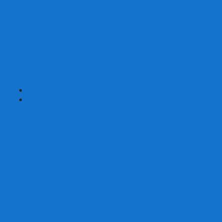
Карты от Ellusionist.com
Карты от Theory11.com
Классика от Bicycle
Классический дизайн
Наборы карт
Необычный дизайн
Специальные колоды Bicycle
ТАРО
Для фокусов и кардистри
+
-
Подарки
Метафорические ассоциативные карты
Блокноты
Браслеты
Ежедневники
Значки и пины
Конверты для денег
Планинги
Подарочные пакеты
Раскраски антистресс
Сквиши (Мялки)
Скетчбуки
Сувениры-приколы
Кружки