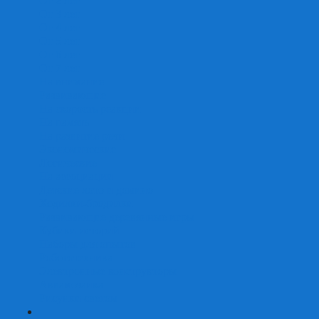
От 2 лет
От 3 лет
От 4 лет
От 5 лет
От 6 лет
От 7 лет
На внимание
Развивающие
На скорость реакции
На память
На развитие речи
Экономические
Логические
На ассоциации
Детские лото и домино
Ходилки-бродилки
Развивающие деревянные игры
Кубики историй
Наборы для опытов
Робототехника
Электронные конструкторы
Аквамозаика
Рисунки светом