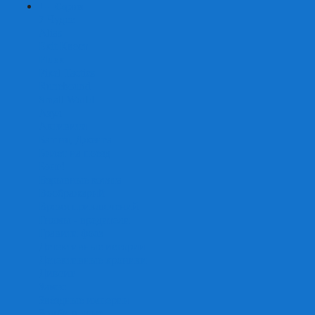
+
-
Серии
7 Чудес
Alias
Exit Квест
Fluxx
Pixel Tactics
Runebound
Small World
Азул
Активити
Башня, Дженга
Билет на поезд
Бэнг!
Взрывные котята
Воображарий
Время приключений
Гномы - вредители
Гравити фолз
Детективные истории
Детективные хроники
Диксит
Замес
Звёздные империи
Зомби в доме