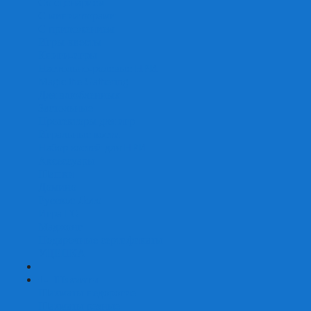
Со сценарием
С миниатюрами
С приложением
Игры-квесты
Книги-игры
Настольно-ролевые НРИ
Magic the Gathering
Для влюбленных
Застольные
Протекторы для игр
Игральные кости
Набор костей для НРИ
Аксессуары
Шашки
Домино
Русское Лото
Игра ГО
Маджонг
Подарочные сертификаты
УЦЕНКА
+
-
Шахматы
Шахматы недорогие
Шахматы резные