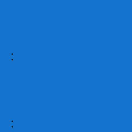
Шахматы турнирные Стаунтон
Шахматы из камня
Шахматы из металла
Шахматы из композитной смолы
Шахматы магнитные
Шахматы Шашки Нарды 3 в 1
Шахматные фигуры (без доски)
Шахматные доски (без фигур)
Шахматные ларцы (без фигур)
+
-
Нарды
Нарды с фотопечатью
Нарды резные
Нарды Армянские
Нарды кожаные
Нарды малые на 40
Нарды средние на 50
Нарды большие на 60
Фишки для нард
Зарики для нард
Сумки для нард
+
-
Детские игры