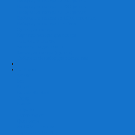
Наборы для покера на 200 фишек
Наборы для покера на 300 фишек
Наборы для покера на 500 фишек
Наборы для покера из 100% керамики
Наборы для покера Las Vegas
Сукно для покера
Карт-протекторы для покера
Фишки для покера
Аксессуары для покера
Кейсы для покера (пустые)
Собери свой набор для покера сам
+
-
Карты
Aviator
Bee
Bicycle
Bicycle Standard
Copag
Fournier
Tally-Ho
ГАФФ-карты
Для покера
Из 100% пластика
Карты от Art of Play