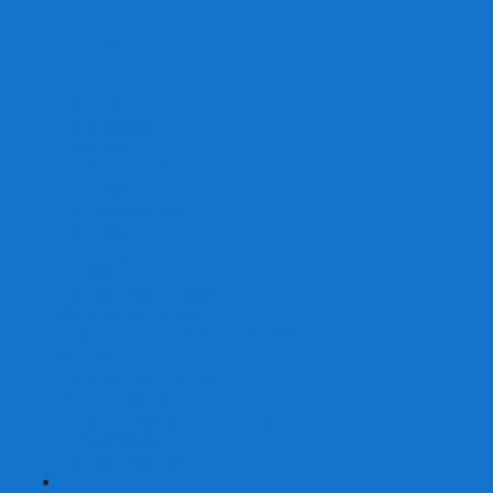
От 2 лет
От 3 лет
От 4 лет
От 5 лет
От 6 лет
От 7 лет
На внимание
Развивающие
На скорость реакции
На память
На развитие речи
Экономические
Логические
На ассоциации
Детские лото и домино
Ходилки-бродилки
Развивающие деревянные игры
Кубики историй
Наборы для опытов
Робототехника
Электронные конструкторы
Аквамозаика
Рисунки светом