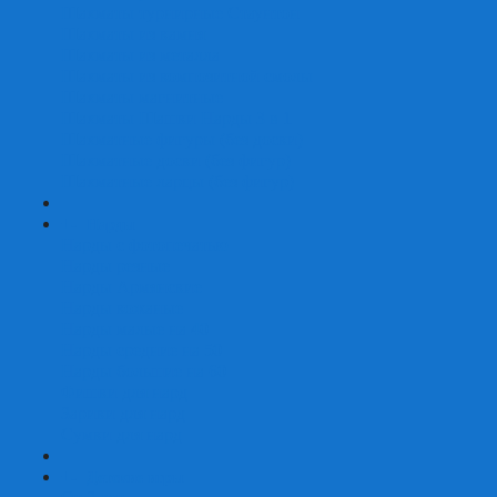
Шахматы турнирные Стаунтон
Шахматы из камня
Шахматы из металла
Шахматы из композитной смолы
Шахматы магнитные
Шахматы Шашки Нарды 3 в 1
Шахматные фигуры (без доски)
Шахматные доски (без фигур)
Шахматные ларцы (без фигур)
+
-
Нарды
Нарды с фотопечатью
Нарды резные
Нарды Армянские
Нарды кожаные
Нарды малые на 40
Нарды средние на 50
Нарды большие на 60
Фишки для нард
Зарики для нард
Сумки для нард
+
-
Детские игры