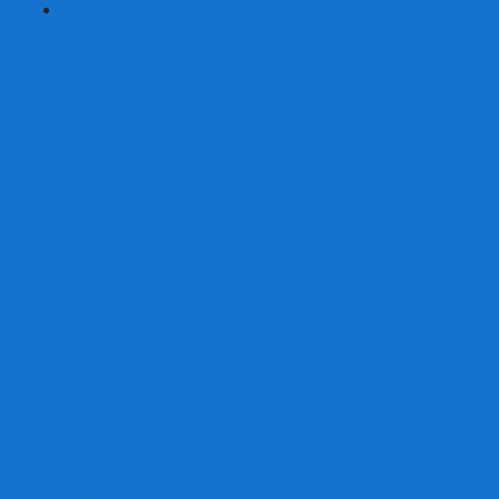
+
-
Серии
7 Чудес
Alias
Exit Квест
Fluxx
Pixel Tactics
Runebound
Small World
Азул
Активити
Башня, Дженга
Билет на поезд
Бэнг!
Взрывные котята
Воображарий
Время приключений
Гномы - вредители
Гравити фолз
Детективные истории
Детективные хроники
Диксит
Замес
Звёздные империи
Зомби в доме