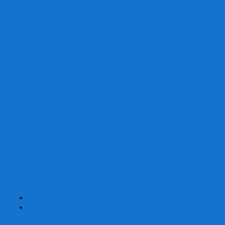
Скваеры
Уникальные
Змейки
Логические игры
Наборы головоломок
Неокубы
Металлические головоломки
Зеркальные головоломки
Смазка для головоломок
Таймеры и Маты для спидкубинга
Брелки кубиков и головоломок
Аксессуары
GAN
YJ (YongJun)
QiYi MoFangGe
Cyclone Boys
MoYu
ShengShou
YuXin
FanXin
+
-
Покер
Наборы для покера на 100 фишек