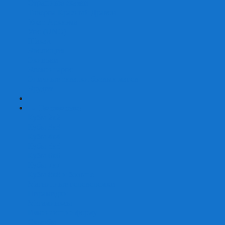
Страшные сказки
Таверна Красный Дракон
Ужас Аркхэма
Уно (UNO)
Шакал
Эволюция
Экивоки
Элементарно
Эпичные схватки боевых магов
Эрудит
+
-
Головоломки
Кубы 2х2
Кубы 3х3
Кубы 4x4
Кубы 5х5
Кубы 6х6
Кубы 7х7
Кубы 8х8 и больше
Магнитные головоломки
Пирамидки
Мегаминксы
Изменяющие форму
Скьюбы