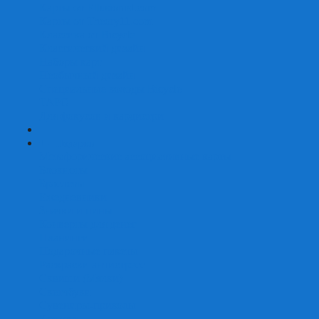
Карты от Ellusionist.com
Карты от Theory11.com
Классика от Bicycle
Классический дизайн
Наборы карт
Необычный дизайн
Специальные колоды Bicycle
ТАРО
Для фокусов и кардистри
+
-
Подарки
Метафорические ассоциативные карты
Блокноты
Браслеты
Ежедневники
Значки и пины
Конверты для денег
Планинги
Подарочные пакеты
Раскраски антистресс
Сквиши (Мялки)
Скетчбуки
Сувениры-приколы
Кружки