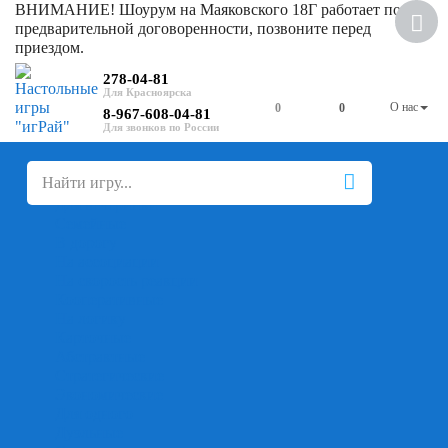
ВНИМАНИЕ! Шоурум на Маяковского 18Г работает по
Скидка
предварительной договоренности, позвоните перед
приездом.
278-04-81
О нас
0
0
8-967-608-04-81
+
-
Настольные игры
Для компании
Для вечеринки
Семейные
В дорогу
На ассоциации
На скорость реакции
Кооперативные
На логику
Карточные
Абстрактные
Стратегические
Экономические
Для одного
Дуэльные