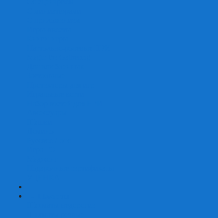
Со сценарием
С миниатюрами
С приложением
Игры-квесты
Книги-игры
Настольно-ролевые НРИ
Magic the Gathering
Для влюбленных
Застольные
Протекторы для игр
Игральные кости
Набор костей для НРИ
Аксессуары
Шашки
Домино
Русское Лото
Игра ГО
Маджонг
Подарочные сертификаты
УЦЕНКА
+
-
Шахматы
Шахматы недорогие
Шахматы резные