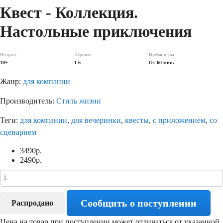
Квест - Коллекция.
Настольные приключения
Возраст
Игроков
Время игры
10+
1-6
От 60 мин.
Жанр:
для компании
Производитель:
Стиль жизни
Теги:
для компании
,
для вечеринки
,
квесты
,
с приложением
,
со
сценарием
3490
р.
2490
р.
Сообщить о поступлении
Распродано
Цена на товар при поступлении может отличаться от указанной