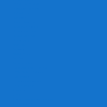
Игра престолов
Имаджинариум
Каркассон
Катамино
Квест Мастер
Кодовые имена
Колонизаторы
Кольт экспресс
Крокодил
Манчкин
Мафия
Мачи Коро
МЕМО
Монополия
Находка для шпиона
Ответь за 5 секунд
Пандемия
Покорение марса
Рик и Морти
Свинтус
Серп
Смертельные материалы
Соображарий