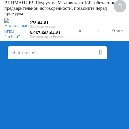
ВНИМАНИЕ! Шоурум на Маяковского 18Г работает по
предварительной договоренности, позвоните перед
приездом.
278-04-81
О нас
0
0
8-967-608-04-81
+
-
Настольные игры
Для компании
Для вечеринки
Семейные
В дорогу
На ассоциации
На скорость реакции
Кооперативные
На логику
Карточные
Абстрактные
Стратегические
Экономические
Для одного
Дуэльные