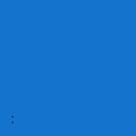
Со сценарием
С миниатюрами
С приложением
Игры-квесты
Книги-игры
Настольно-ролевые НРИ
Magic the Gathering
Для влюбленных
Застольные
Протекторы для игр
Игральные кости
Набор костей для НРИ
Аксессуары
Шашки
Домино
Русское Лото
Игра ГО
Маджонг
Подарочные сертификаты
УЦЕНКА
+
-
Шахматы
Шахматы недорогие
Шахматы резные