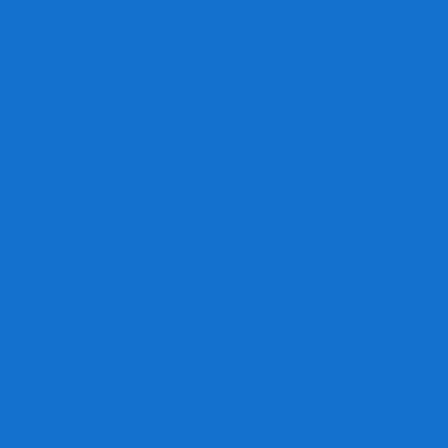
Игра престолов
Имаджинариум
Каркассон
Катамино
Квест Мастер
Кодовые имена
Колонизаторы
Кольт экспресс
Крокодил
Манчкин
Мафия
Мачи Коро
МЕМО
Монополия
Находка для шпиона
Ответь за 5 секунд
Пандемия
Покорение марса
Рик и Морти
Свинтус
Серп
Смертельные материалы
Соображарий