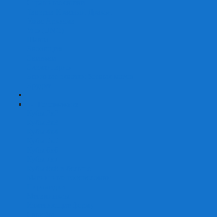
Страшные сказки
Таверна Красный Дракон
Ужас Аркхэма
Уно (UNO)
Шакал
Эволюция
Экивоки
Элементарно
Эпичные схватки боевых магов
Эрудит
+
-
Головоломки
Кубы 2х2
Кубы 3х3
Кубы 4x4
Кубы 5х5
Кубы 6х6
Кубы 7х7
Кубы 8х8 и больше
Магнитные головоломки
Пирамидки
Мегаминксы
Изменяющие форму
Скьюбы