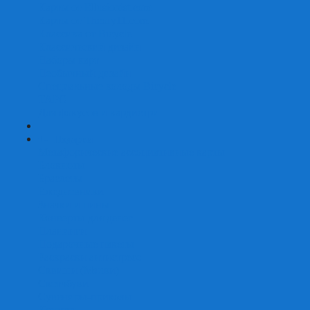
Карты от Ellusionist.com
Карты от Theory11.com
Классика от Bicycle
Классический дизайн
Наборы карт
Необычный дизайн
Специальные колоды Bicycle
ТАРО
Для фокусов и кардистри
+
-
Подарки
Метафорические ассоциативные карты
Блокноты
Браслеты
Ежедневники
Значки и пины
Конверты для денег
Планинги
Подарочные пакеты
Раскраски антистресс
Сквиши (Мялки)
Скетчбуки
Сувениры-приколы
Кружки