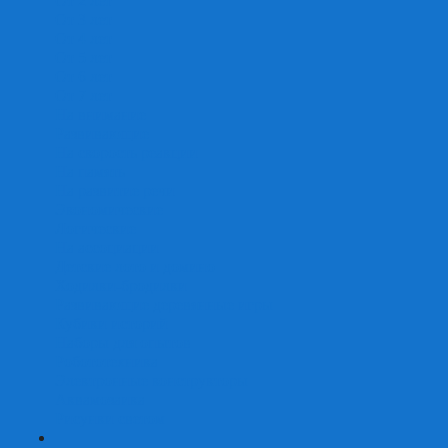
От 2 лет
От 3 лет
От 4 лет
От 5 лет
От 6 лет
От 7 лет
На внимание
Развивающие
На скорость реакции
На память
На развитие речи
Экономические
Логические
На ассоциации
Детские лото и домино
Ходилки-бродилки
Развивающие деревянные игры
Кубики историй
Наборы для опытов
Робототехника
Электронные конструкторы
Аквамозаика
Рисунки светом