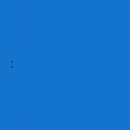
Наборы для покера на 200 фишек
Наборы для покера на 300 фишек
Наборы для покера на 500 фишек
Наборы для покера из 100% керамики
Наборы для покера Las Vegas
Сукно для покера
Карт-протекторы для покера
Фишки для покера
Аксессуары для покера
Кейсы для покера (пустые)
Собери свой набор для покера сам
+
-
Карты
Aviator
Bee
Bicycle
Bicycle Standard
Copag
Fournier
Tally-Ho
ГАФФ-карты
Для покера
Из 100% пластика
Карты от Art of Play