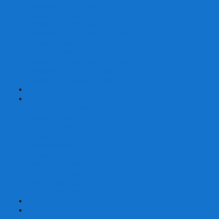
Шахматы турнирные Стаунтон
Шахматы из камня
Шахматы из металла
Шахматы из композитной смолы
Шахматы магнитные
Шахматы Шашки Нарды 3 в 1
Шахматные фигуры (без доски)
Шахматные доски (без фигур)
Шахматные ларцы (без фигур)
+
-
Нарды
Нарды с фотопечатью
Нарды резные
Нарды Армянские
Нарды кожаные
Нарды малые на 40
Нарды средние на 50
Нарды большие на 60
Фишки для нард
Зарики для нард
Сумки для нард
+
-
Детские игры