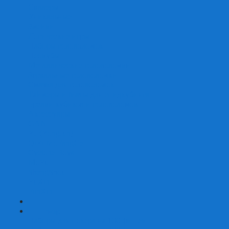
Скваеры
Уникальные
Змейки
Логические игры
Наборы головоломок
Неокубы
Металлические головоломки
Зеркальные головоломки
Смазка для головоломок
Таймеры и Маты для спидкубинга
Брелки кубиков и головоломок
Аксессуары
GAN
YJ (YongJun)
QiYi MoFangGe
Cyclone Boys
MoYu
ShengShou
YuXin
FanXin
+
-
Покер
Наборы для покера на 100 фишек