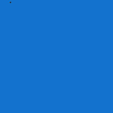
+
-
Серии
7 Чудес
Alias
Exit Квест
Fluxx
Pixel Tactics
Runebound
Small World
Азул
Активити
Башня, Дженга
Билет на поезд
Бэнг!
Взрывные котята
Воображарий
Время приключений
Гномы - вредители
Гравити фолз
Детективные истории
Детективные хроники
Диксит
Замес
Звёздные империи
Зомби в доме