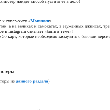
ипстер найдёт способ пустить её в дело!
 к супер-хиту «
Манчкин
».
так, а на великах и самокатах, в зауженных джинсах, т
е в Instagram означает «быть в теме»!
30 карт, которые необходимо засмузить с базовой верси
пстеры
кторы из
данного раздела
)