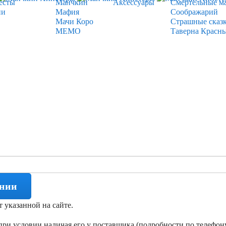
есты
Манчкин
Аксессуары
Смертельные м
ии
Мафия
Соображарий
Мачи Коро
Страшные сказ
МЕМО
Таверна Красн
ении
т указанной на сайте.
ри условии наличая его у поставщика (подробности по телефону