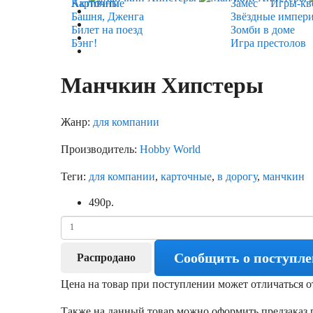
Карточные
Активити
Замес
Игры-кв
Башня, Дженга
Звёздные импер
Билет на поезд
Зомби в доме
Бэнг!
Игра престолов
Манчкин Хипстеры
Жанр:
для компании
Производитель:
Hobby World
Теги:
для компании
,
карточные
,
в дорогу
,
манчкин
490
р.
Сообщить о поступл
Распродано
Цена на товар при поступлении может отличаться о
Также на данный товар можно оформить предзаказ п