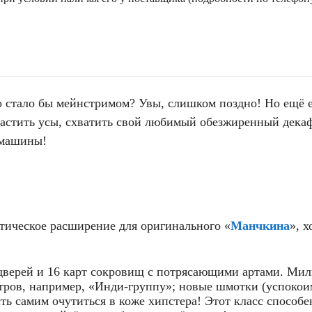
то стало бы мейнстримом? Увы, слишком поздно! Но ещё е
астить усы, схватить свой любимый обезжиренный декаф
 машины!
ическое расширение для оригинального «
Манчкина
», 
дверей и 16 карт сокровищ с потрясающими артами. Милы
тров, например, «Инди-группу»; новые шмотки (успокоим
ть самим очутиться в коже хипстера! Этот класс способ