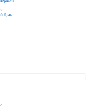
атериалы
ки
ый Дракон
).