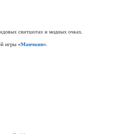
рендовых свитшотах и модных очках.
ей игры «
Манчкин
».