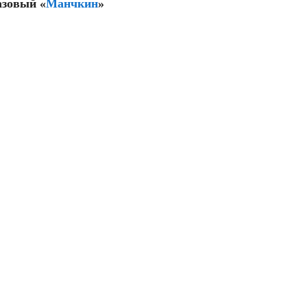
азовый «
Манчкин
»