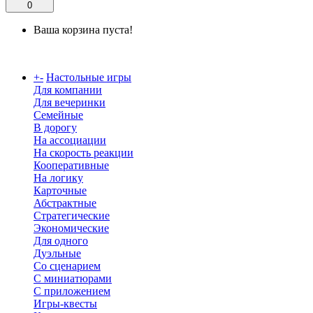
0
Ваша корзина пуста!
Каталог
+
-
Настольные игры
Для компании
Для вечеринки
Семейные
В дорогу
На ассоциации
На скорость реакции
Кооперативные
На логику
Карточные
Абстрактные
Стратегические
Экономические
Для одного
Дуэльные
Со сценарием
С миниатюрами
С приложением
Игры-квесты