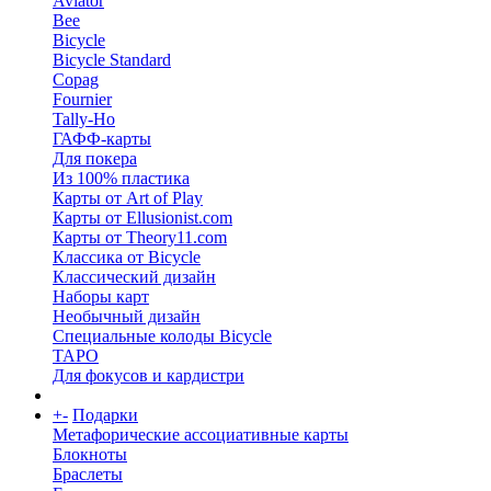
Aviator
Bee
Bicycle
Bicycle Standard
Copag
Fournier
Tally-Ho
ГАФФ-карты
Для покера
Из 100% пластика
Карты от Art of Play
Карты от Ellusionist.com
Карты от Theory11.com
Классика от Bicycle
Классический дизайн
Наборы карт
Необычный дизайн
Специальные колоды Bicycle
ТАРО
Для фокусов и кардистри
+
-
Подарки
Метафорические ассоциативные карты
Блокноты
Браслеты