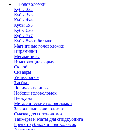
+
-
Головоломки
Кубы 2х2
Кубы 3х3
Кубы 4x4
Кубы 5х5
Кубы 6х6
Кубы 7х7
Кубы 8х8 и больше
Магнитные головоломки
Пирамидки
Мегаминксы
Изменяющие форму
Скьюбы
Скваеры
Уникальные
Змейки
Логические игры
Наборы головоломок
Неокубы
Металлические головоломки
Зеркальные головоломки
Смазка для головоломок
Таймеры и Маты для спидкубинга
Брелки кубиков и головоломок
Аксессуары