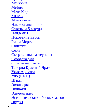
Манчкин
Мафия
Мачи Коро
МЕМО
Монополия
Находка для шпиона
Ответь за 5 секунд
Пандемия
Покорение марса
Рик и Морти
Свинтус
Серп
Смертельные материалы
Соображарий
Страшные сказки
Таверна Красный Дракон
Ужас Аркхэма
Уно (UNO)
Шакал
Эволюция
Экивоки
Элементарно
Эпичные схватки боевых магов
Эрудит