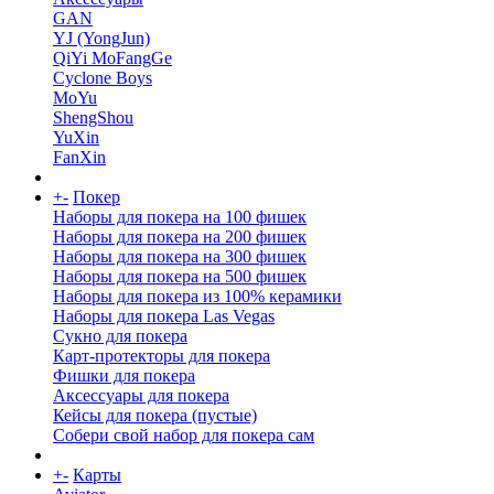
GAN
YJ (YongJun)
QiYi MoFangGe
Cyclone Boys
MoYu
ShengShou
YuXin
FanXin
+
-
Покер
Наборы для покера на 100 фишек
Наборы для покера на 200 фишек
Наборы для покера на 300 фишек
Наборы для покера на 500 фишек
Наборы для покера из 100% керамики
Наборы для покера Las Vegas
Сукно для покера
Карт-протекторы для покера
Фишки для покера
Аксессуары для покера
Кейсы для покера (пустые)
Собери свой набор для покера сам
+
-
Карты