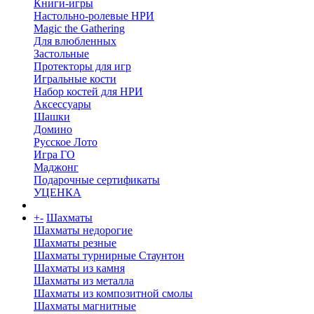
Книги-игры
Настольно-ролевые НРИ
Magic the Gathering
Для влюбленных
Застольные
Протекторы для игр
Игральные кости
Набор костей для НРИ
Аксессуары
Шашки
Домино
Русское Лото
Игра ГО
Маджонг
Подарочные сертификаты
УЦЕНКА
+
-
Шахматы
Шахматы недорогие
Шахматы резные
Шахматы турнирные Стаунтон
Шахматы из камня
Шахматы из металла
Шахматы из композитной смолы
Шахматы магнитные