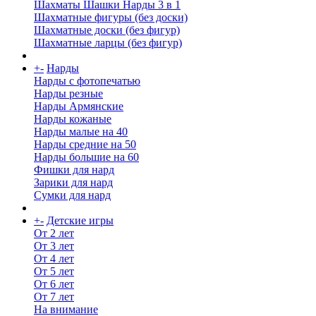
Шахматы Шашки Нарды 3 в 1
Шахматные фигуры (без доски)
Шахматные доски (без фигур)
Шахматные ларцы (без фигур)
+
-
Нарды
Нарды с фотопечатью
Нарды резные
Нарды Армянские
Нарды кожаные
Нарды малые на 40
Нарды средние на 50
Нарды большие на 60
Фишки для нард
Зарики для нард
Сумки для нард
+
-
Детские игры
От 2 лет
От 3 лет
От 4 лет
От 5 лет
От 6 лет
От 7 лет
На внимание