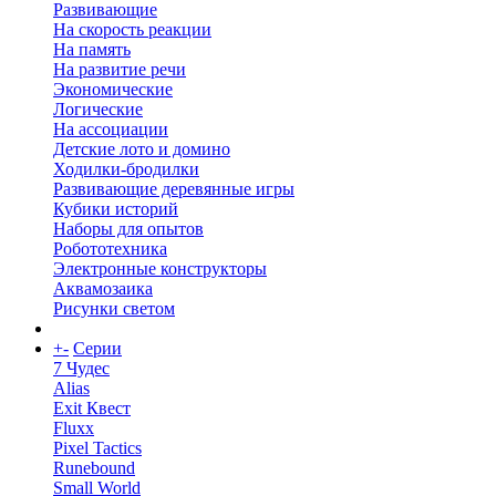
Развивающие
На скорость реакции
На память
На развитие речи
Экономические
Логические
На ассоциации
Детские лото и домино
Ходилки-бродилки
Развивающие деревянные игры
Кубики историй
Наборы для опытов
Робототехника
Электронные конструкторы
Аквамозаика
Рисунки светом
+
-
Серии
7 Чудес
Alias
Exit Квест
Fluxx
Pixel Tactics
Runebound
Small World