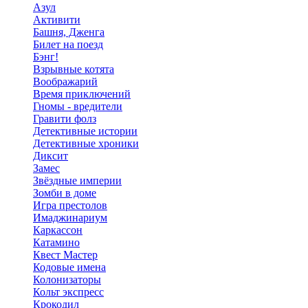
Азул
Активити
Башня, Дженга
Билет на поезд
Бэнг!
Взрывные котята
Воображарий
Время приключений
Гномы - вредители
Гравити фолз
Детективные истории
Детективные хроники
Диксит
Замес
Звёздные империи
Зомби в доме
Игра престолов
Имаджинариум
Каркассон
Катамино
Квест Мастер
Кодовые имена
Колонизаторы
Кольт экспресс
Крокодил