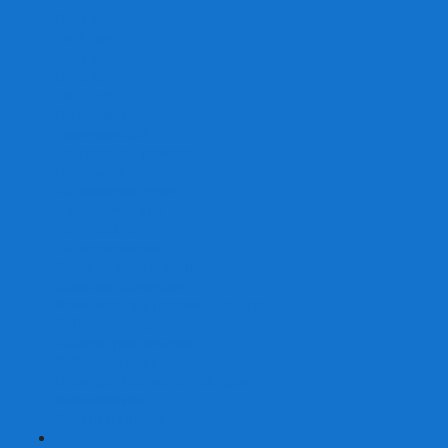
От 2 лет
От 3 лет
От 4 лет
От 5 лет
От 6 лет
От 7 лет
На внимание
Развивающие
На скорость реакции
На память
На развитие речи
Экономические
Логические
На ассоциации
Детские лото и домино
Ходилки-бродилки
Развивающие деревянные игры
Кубики историй
Наборы для опытов
Робототехника
Электронные конструкторы
Аквамозаика
Рисунки светом