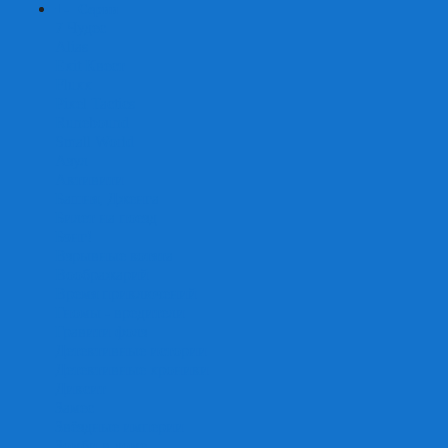
+
-
Серии
7 Чудес
Alias
Exit Квест
Fluxx
Pixel Tactics
Runebound
Small World
Азул
Активити
Башня, Дженга
Билет на поезд
Бэнг!
Взрывные котята
Воображарий
Время приключений
Гномы - вредители
Гравити фолз
Детективные истории
Детективные хроники
Диксит
Замес
Звёздные империи
Зомби в доме