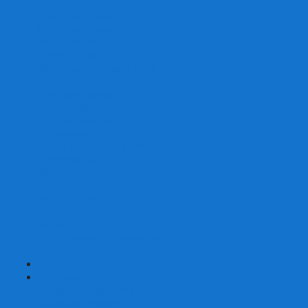
Со сценарием
С миниатюрами
С приложением
Игры-квесты
Книги-игры
Настольно-ролевые НРИ
Magic the Gathering
Для влюбленных
Застольные
Протекторы для игр
Игральные кости
Набор костей для НРИ
Аксессуары
Шашки
Домино
Русское Лото
Игра ГО
Маджонг
Подарочные сертификаты
УЦЕНКА
+
-
Шахматы
Шахматы недорогие
Шахматы резные