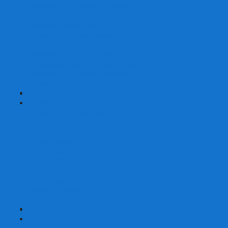
Шахматы турнирные Стаунтон
Шахматы из камня
Шахматы из металла
Шахматы из композитной смолы
Шахматы магнитные
Шахматы Шашки Нарды 3 в 1
Шахматные фигуры (без доски)
Шахматные доски (без фигур)
Шахматные ларцы (без фигур)
+
-
Нарды
Нарды с фотопечатью
Нарды резные
Нарды Армянские
Нарды кожаные
Нарды малые на 40
Нарды средние на 50
Нарды большие на 60
Фишки для нард
Зарики для нард
Сумки для нард
+
-
Детские игры