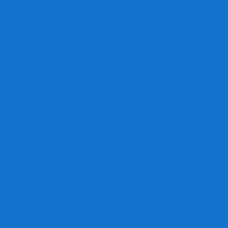
Игра престолов
Имаджинариум
Каркассон
Катамино
Квест Мастер
Кодовые имена
Колонизаторы
Кольт экспресс
Крокодил
Манчкин
Мафия
Мачи Коро
МЕМО
Монополия
Находка для шпиона
Ответь за 5 секунд
Пандемия
Покорение марса
Рик и Морти
Свинтус
Серп
Смертельные материалы
Соображарий