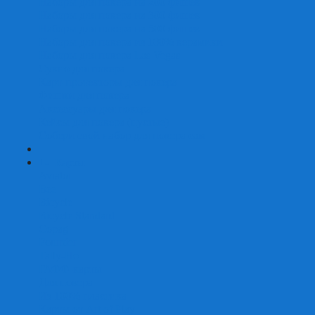
Наборы для покера на 200 фишек
Наборы для покера на 300 фишек
Наборы для покера на 500 фишек
Наборы для покера из 100% керамики
Наборы для покера Las Vegas
Сукно для покера
Карт-протекторы для покера
Фишки для покера
Аксессуары для покера
Кейсы для покера (пустые)
Собери свой набор для покера сам
+
-
Карты
Aviator
Bee
Bicycle
Bicycle Standard
Copag
Fournier
Tally-Ho
ГАФФ-карты
Для покера
Из 100% пластика
Карты от Art of Play