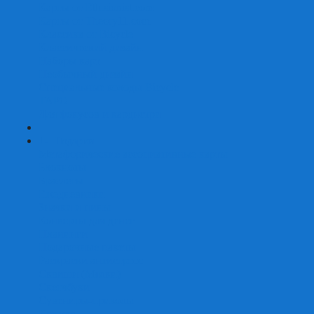
Карты от Ellusionist.com
Карты от Theory11.com
Классика от Bicycle
Классический дизайн
Наборы карт
Необычный дизайн
Специальные колоды Bicycle
ТАРО
Для фокусов и кардистри
+
-
Подарки
Метафорические ассоциативные карты
Блокноты
Браслеты
Ежедневники
Значки и пины
Конверты для денег
Планинги
Подарочные пакеты
Раскраски антистресс
Сквиши (Мялки)
Скетчбуки
Сувениры-приколы
Кружки