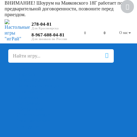
ВНИМАНИЕ! Шоурум на Маяковского 18Г работает по
Хит
предварительной договоренности, позвоните перед
приездом.
278-04-81
О нас
0
0
8-967-608-04-81
+
-
Настольные игры
Для компании
Для вечеринки
Семейные
В дорогу
На ассоциации
На скорость реакции
Кооперативные
На логику
Карточные
Абстрактные
Стратегические
Экономические
Для одного
Дуэльные