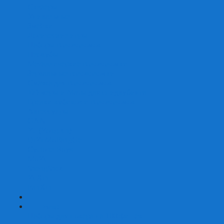
Скваеры
Уникальные
Змейки
Логические игры
Наборы головоломок
Неокубы
Металлические головоломки
Зеркальные головоломки
Смазка для головоломок
Таймеры и Маты для спидкубинга
Брелки кубиков и головоломок
Аксессуары
GAN
YJ (YongJun)
QiYi MoFangGe
Cyclone Boys
MoYu
ShengShou
YuXin
FanXin
+
-
Покер
Наборы для покера на 100 фишек