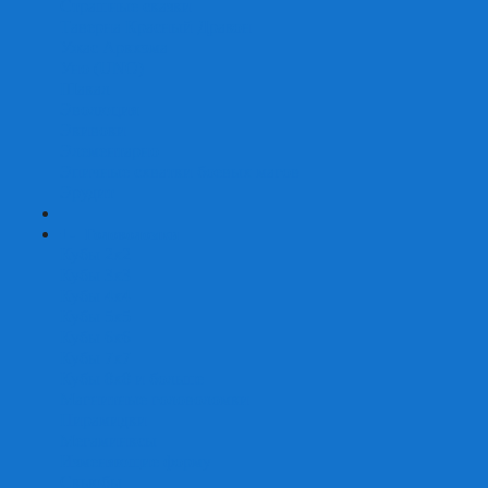
Страшные сказки
Таверна Красный Дракон
Ужас Аркхэма
Уно (UNO)
Шакал
Эволюция
Экивоки
Элементарно
Эпичные схватки боевых магов
Эрудит
+
-
Головоломки
Кубы 2х2
Кубы 3х3
Кубы 4x4
Кубы 5х5
Кубы 6х6
Кубы 7х7
Кубы 8х8 и больше
Магнитные головоломки
Пирамидки
Мегаминксы
Изменяющие форму
Скьюбы