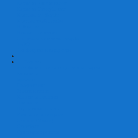
Карты от Ellusionist.com
Карты от Theory11.com
Классика от Bicycle
Классический дизайн
Наборы карт
Необычный дизайн
Специальные колоды Bicycle
ТАРО
Для фокусов и кардистри
+
-
Подарки
Метафорические ассоциативные карты
Блокноты
Браслеты
Ежедневники
Значки и пины
Конверты для денег
Планинги
Подарочные пакеты
Раскраски антистресс
Сквиши (Мялки)
Скетчбуки
Сувениры-приколы
Кружки