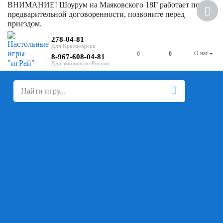
ВНИМАНИЕ! Шоурум на Маяковского 18Г работает по
предварительной договоренности, позвоните перед
приездом.
278-04-81
О нас
0
0
8-967-608-04-81
+
-
Настольные игры
Для компании
Для вечеринки
Семейные
В дорогу
На ассоциации
На скорость реакции
Кооперативные
На логику
Карточные
Абстрактные
Стратегические
Экономические
Для одного
Дуэльные