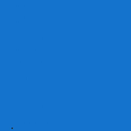
От 2 лет
От 3 лет
От 4 лет
От 5 лет
От 6 лет
От 7 лет
На внимание
Развивающие
На скорость реакции
На память
На развитие речи
Экономические
Логические
На ассоциации
Детские лото и домино
Ходилки-бродилки
Развивающие деревянные игры
Кубики историй
Наборы для опытов
Робототехника
Электронные конструкторы
Аквамозаика
Рисунки светом