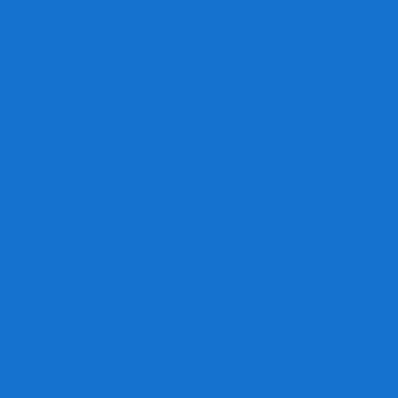
Игра престолов
Имаджинариум
Каркассон
Катамино
Квест Мастер
Кодовые имена
Колонизаторы
Кольт экспресс
Крокодил
Манчкин
Мафия
Мачи Коро
МЕМО
Монополия
Находка для шпиона
Ответь за 5 секунд
Пандемия
Покорение марса
Рик и Морти
Свинтус
Серп
Смертельные материалы
Соображарий