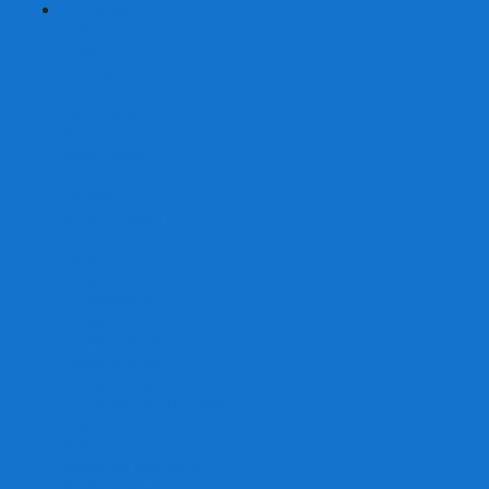
+
-
Серии
7 Чудес
Alias
Exit Квест
Fluxx
Pixel Tactics
Runebound
Small World
Азул
Активити
Башня, Дженга
Билет на поезд
Бэнг!
Взрывные котята
Воображарий
Время приключений
Гномы - вредители
Гравити фолз
Детективные истории
Детективные хроники
Диксит
Замес
Звёздные империи
Зомби в доме