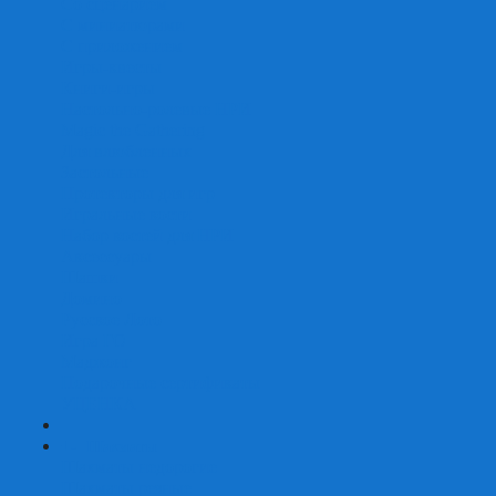
Со сценарием
С миниатюрами
С приложением
Игры-квесты
Книги-игры
Настольно-ролевые НРИ
Magic the Gathering
Для влюбленных
Застольные
Протекторы для игр
Игральные кости
Набор костей для НРИ
Аксессуары
Шашки
Домино
Русское Лото
Игра ГО
Маджонг
Подарочные сертификаты
УЦЕНКА
+
-
Шахматы
Шахматы недорогие
Шахматы резные