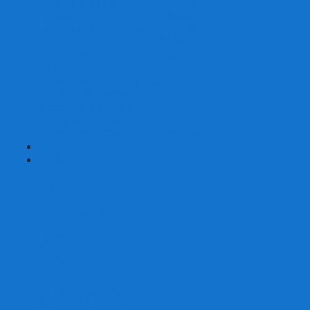
Наборы для покера на 200 фишек
Наборы для покера на 300 фишек
Наборы для покера на 500 фишек
Наборы для покера из 100% керамики
Наборы для покера Las Vegas
Сукно для покера
Карт-протекторы для покера
Фишки для покера
Аксессуары для покера
Кейсы для покера (пустые)
Собери свой набор для покера сам
+
-
Карты
Aviator
Bee
Bicycle
Bicycle Standard
Copag
Fournier
Tally-Ho
ГАФФ-карты
Для покера
Из 100% пластика
Карты от Art of Play