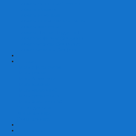
Шахматы турнирные Стаунтон
Шахматы из камня
Шахматы из металла
Шахматы из композитной смолы
Шахматы магнитные
Шахматы Шашки Нарды 3 в 1
Шахматные фигуры (без доски)
Шахматные доски (без фигур)
Шахматные ларцы (без фигур)
+
-
Нарды
Нарды с фотопечатью
Нарды резные
Нарды Армянские
Нарды кожаные
Нарды малые на 40
Нарды средние на 50
Нарды большие на 60
Фишки для нард
Зарики для нард
Сумки для нард
+
-
Детские игры