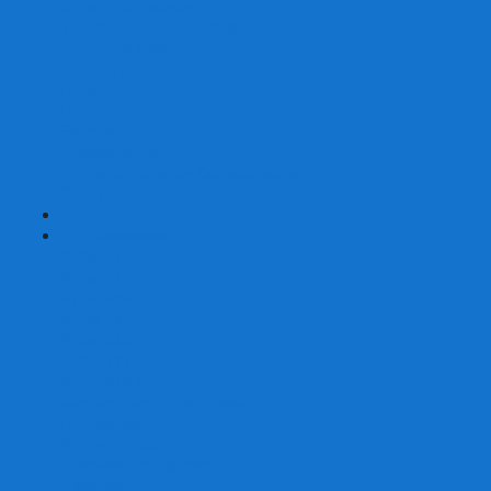
Страшные сказки
Таверна Красный Дракон
Ужас Аркхэма
Уно (UNO)
Шакал
Эволюция
Экивоки
Элементарно
Эпичные схватки боевых магов
Эрудит
+
-
Головоломки
Кубы 2х2
Кубы 3х3
Кубы 4x4
Кубы 5х5
Кубы 6х6
Кубы 7х7
Кубы 8х8 и больше
Магнитные головоломки
Пирамидки
Мегаминксы
Изменяющие форму
Скьюбы