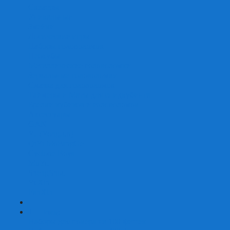
Скваеры
Уникальные
Змейки
Логические игры
Наборы головоломок
Неокубы
Металлические головоломки
Зеркальные головоломки
Смазка для головоломок
Таймеры и Маты для спидкубинга
Брелки кубиков и головоломок
Аксессуары
GAN
YJ (YongJun)
QiYi MoFangGe
Cyclone Boys
MoYu
ShengShou
YuXin
FanXin
+
-
Покер
Наборы для покера на 100 фишек