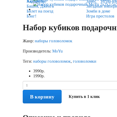
Карточные
Активити
Замес
Игры-кв
Башня, Дженга
Звёздные импер
Билет на поезд
Зомби в доме
Бэнг!
Игра престолов
Набор кубиков подарочн
Жанр:
наборы головоломок
Производитель:
MoYu
Теги:
наборы головоломок
,
головоломки
3990
р.
1990
р.
В корзину
Купить в 1 клик