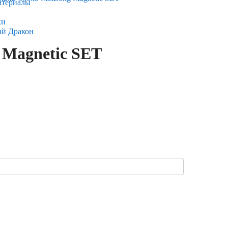
атериалы
ки
ый Дракон
 Magnetic SET