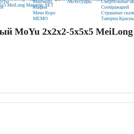
есты
Манчкин
Аксессуары
Смертельные м
ии
Мафия
Соображарий
Мачи Коро
Страшные сказ
МЕМО
Таверна Красн
ый MoYu 2x2x2-5x5x5 MeiLong