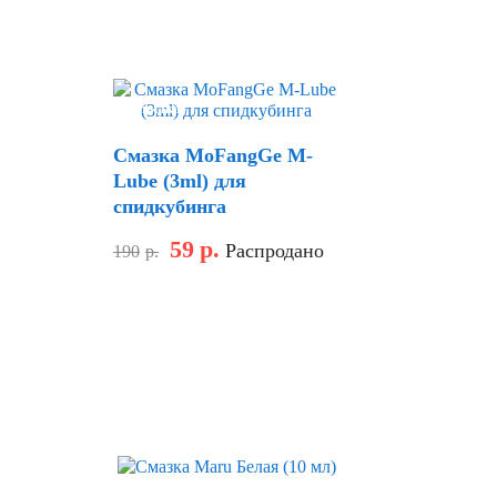
Скидка
Смазка MoFangGe M-
Lube (3ml) для
спидкубинга
59
р.
Распродано
190
р.
Скидка