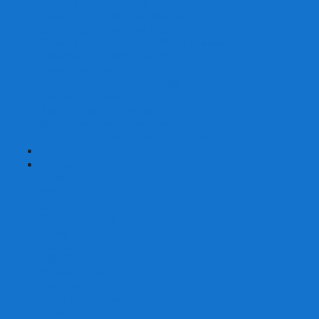
Наборы для покера на 200 фишек
Наборы для покера на 300 фишек
Наборы для покера на 500 фишек
Наборы для покера из 100% керамики
Наборы для покера Las Vegas
Сукно для покера
Карт-протекторы для покера
Фишки для покера
Аксессуары для покера
Кейсы для покера (пустые)
Собери свой набор для покера сам
+
-
Карты
Aviator
Bee
Bicycle
Bicycle Standard
Copag
Fournier
Tally-Ho
ГАФФ-карты
Для покера
Из 100% пластика
Карты от Art of Play