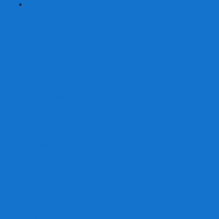
+
-
Серии
7 Чудес
Alias
Exit Квест
Fluxx
Pixel Tactics
Runebound
Small World
Азул
Активити
Башня, Дженга
Билет на поезд
Бэнг!
Взрывные котята
Воображарий
Время приключений
Гномы - вредители
Гравити фолз
Детективные истории
Детективные хроники
Диксит
Замес
Звёздные империи
Зомби в доме