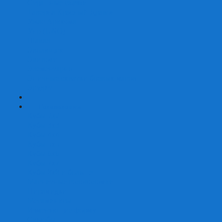
Страшные сказки
Таверна Красный Дракон
Ужас Аркхэма
Уно (UNO)
Шакал
Эволюция
Экивоки
Элементарно
Эпичные схватки боевых магов
Эрудит
+
-
Головоломки
Кубы 2х2
Кубы 3х3
Кубы 4x4
Кубы 5х5
Кубы 6х6
Кубы 7х7
Кубы 8х8 и больше
Магнитные головоломки
Пирамидки
Мегаминксы
Изменяющие форму
Скьюбы