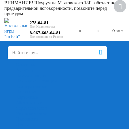
ВНИМАНИЕ! Шоурум на Маяковского 18Г работает по
Скидка
предварительной договоренности, позвоните перед
приездом.
278-04-81
О нас
0
0
8-967-608-04-81
+
-
Настольные игры
Для компании
Для вечеринки
Семейные
В дорогу
На ассоциации
На скорость реакции
Кооперативные
На логику
Карточные
Абстрактные
Стратегические
Экономические
Для одного
Дуэльные