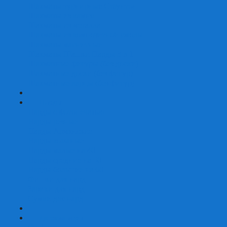
Шахматы турнирные Стаунтон
Шахматы из камня
Шахматы из металла
Шахматы из композитной смолы
Шахматы магнитные
Шахматы Шашки Нарды 3 в 1
Шахматные фигуры (без доски)
Шахматные доски (без фигур)
Шахматные ларцы (без фигур)
+
-
Нарды
Нарды с фотопечатью
Нарды резные
Нарды Армянские
Нарды кожаные
Нарды малые на 40
Нарды средние на 50
Нарды большие на 60
Фишки для нард
Зарики для нард
Сумки для нард
+
-
Детские игры