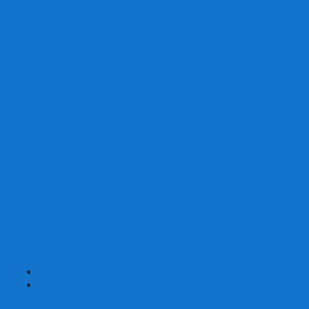
Скваеры
Уникальные
Змейки
Логические игры
Наборы головоломок
Неокубы
Металлические головоломки
Зеркальные головоломки
Смазка для головоломок
Таймеры и Маты для спидкубинга
Брелки кубиков и головоломок
Аксессуары
GAN
YJ (YongJun)
QiYi MoFangGe
Cyclone Boys
MoYu
ShengShou
YuXin
FanXin
+
-
Покер
Наборы для покера на 100 фишек