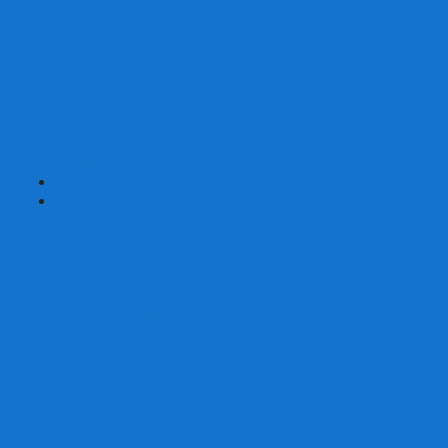
Карты от Ellusionist.com
Карты от Theory11.com
Классика от Bicycle
Классический дизайн
Наборы карт
Необычный дизайн
Специальные колоды Bicycle
ТАРО
Для фокусов и кардистри
+
-
Подарки
Метафорические ассоциативные карты
Блокноты
Браслеты
Ежедневники
Значки и пины
Конверты для денег
Планинги
Подарочные пакеты
Раскраски антистресс
Сквиши (Мялки)
Скетчбуки
Сувениры-приколы
Кружки