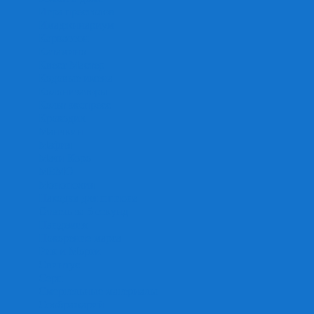
Игра престолов
Имаджинариум
Каркассон
Катамино
Квест Мастер
Кодовые имена
Колонизаторы
Кольт экспресс
Крокодил
Манчкин
Мафия
Мачи Коро
МЕМО
Монополия
Находка для шпиона
Ответь за 5 секунд
Пандемия
Покорение марса
Рик и Морти
Свинтус
Серп
Смертельные материалы
Соображарий