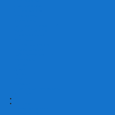
Со сценарием
С миниатюрами
С приложением
Игры-квесты
Книги-игры
Настольно-ролевые НРИ
Magic the Gathering
Для влюбленных
Застольные
Протекторы для игр
Игральные кости
Набор костей для НРИ
Аксессуары
Шашки
Домино
Русское Лото
Игра ГО
Маджонг
Подарочные сертификаты
УЦЕНКА
+
-
Шахматы
Шахматы недорогие
Шахматы резные