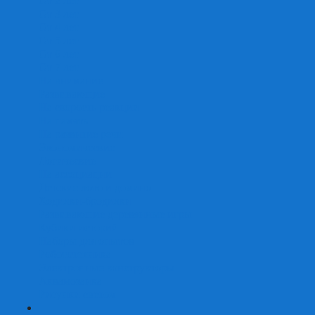
От 2 лет
От 3 лет
От 4 лет
От 5 лет
От 6 лет
От 7 лет
На внимание
Развивающие
На скорость реакции
На память
На развитие речи
Экономические
Логические
На ассоциации
Детские лото и домино
Ходилки-бродилки
Развивающие деревянные игры
Кубики историй
Наборы для опытов
Робототехника
Электронные конструкторы
Аквамозаика
Рисунки светом