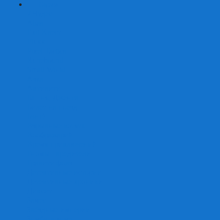
+
-
Серии
7 Чудес
Alias
Exit Квест
Fluxx
Pixel Tactics
Runebound
Small World
Азул
Активити
Башня, Дженга
Билет на поезд
Бэнг!
Взрывные котята
Воображарий
Время приключений
Гномы - вредители
Гравити фолз
Детективные истории
Детективные хроники
Диксит
Замес
Звёздные империи
Зомби в доме