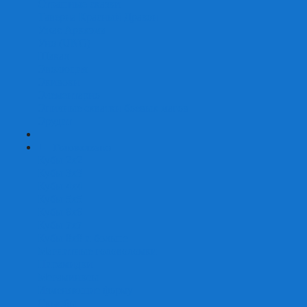
Страшные сказки
Таверна Красный Дракон
Ужас Аркхэма
Уно (UNO)
Шакал
Эволюция
Экивоки
Элементарно
Эпичные схватки боевых магов
Эрудит
+
-
Головоломки
Кубы 2х2
Кубы 3х3
Кубы 4x4
Кубы 5х5
Кубы 6х6
Кубы 7х7
Кубы 8х8 и больше
Магнитные головоломки
Пирамидки
Мегаминксы
Изменяющие форму
Скьюбы