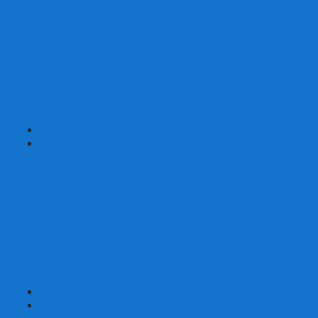
Шахматы турнирные Стаунтон
Шахматы из камня
Шахматы из металла
Шахматы из композитной смолы
Шахматы магнитные
Шахматы Шашки Нарды 3 в 1
Шахматные фигуры (без доски)
Шахматные доски (без фигур)
Шахматные ларцы (без фигур)
+
-
Нарды
Нарды с фотопечатью
Нарды резные
Нарды Армянские
Нарды кожаные
Нарды малые на 40
Нарды средние на 50
Нарды большие на 60
Фишки для нард
Зарики для нард
Сумки для нард
+
-
Детские игры