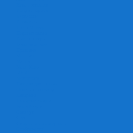
Игра престолов
Имаджинариум
Каркассон
Катамино
Квест Мастер
Кодовые имена
Колонизаторы
Кольт экспресс
Крокодил
Манчкин
Мафия
Мачи Коро
МЕМО
Монополия
Находка для шпиона
Ответь за 5 секунд
Пандемия
Покорение марса
Рик и Морти
Свинтус
Серп
Смертельные материалы
Соображарий