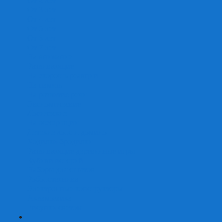
От 2 лет
От 3 лет
От 4 лет
От 5 лет
От 6 лет
От 7 лет
На внимание
Развивающие
На скорость реакции
На память
На развитие речи
Экономические
Логические
На ассоциации
Детские лото и домино
Ходилки-бродилки
Развивающие деревянные игры
Кубики историй
Наборы для опытов
Робототехника
Электронные конструкторы
Аквамозаика
Рисунки светом