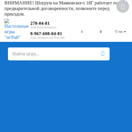
ВНИМАНИЕ! Шоурум на Маяковского 18Г работает по
Скидка
предварительной договоренности, позвоните перед
приездом.
278-04-81
О нас
0
0
8-967-608-04-81
+
-
Настольные игры
Для компании
Для вечеринки
Семейные
В дорогу
На ассоциации
На скорость реакции
Кооперативные
На логику
Карточные
Абстрактные
Стратегические
Экономические
Для одного
Дуэльные