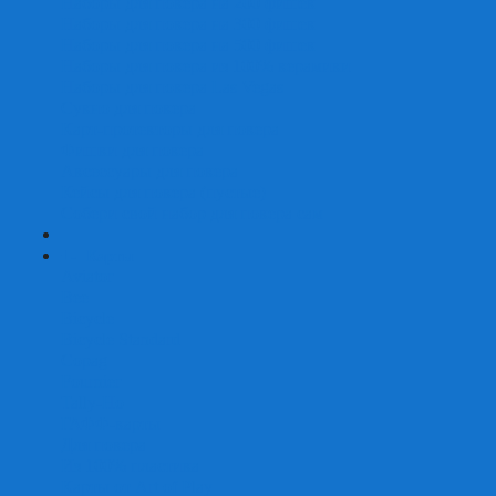
Наборы для покера на 200 фишек
Наборы для покера на 300 фишек
Наборы для покера на 500 фишек
Наборы для покера из 100% керамики
Наборы для покера Las Vegas
Сукно для покера
Карт-протекторы для покера
Фишки для покера
Аксессуары для покера
Кейсы для покера (пустые)
Собери свой набор для покера сам
+
-
Карты
Aviator
Bee
Bicycle
Bicycle Standard
Copag
Fournier
Tally-Ho
ГАФФ-карты
Для покера
Из 100% пластика
Карты от Art of Play