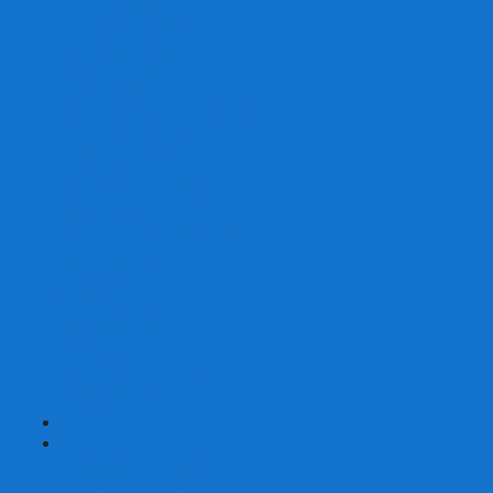
Со сценарием
С миниатюрами
С приложением
Игры-квесты
Книги-игры
Настольно-ролевые НРИ
Magic the Gathering
Для влюбленных
Застольные
Протекторы для игр
Игральные кости
Набор костей для НРИ
Аксессуары
Шашки
Домино
Русское Лото
Игра ГО
Маджонг
Подарочные сертификаты
УЦЕНКА
+
-
Шахматы
Шахматы недорогие
Шахматы резные