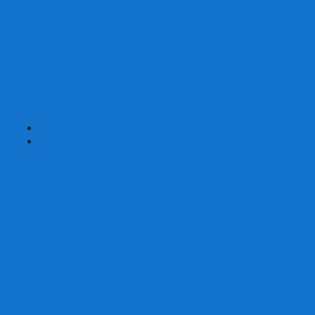
Карты от Ellusionist.com
Карты от Theory11.com
Классика от Bicycle
Классический дизайн
Наборы карт
Необычный дизайн
Специальные колоды Bicycle
ТАРО
Для фокусов и кардистри
+
-
Подарки
Метафорические ассоциативные карты
Блокноты
Браслеты
Ежедневники
Значки и пины
Конверты для денег
Планинги
Подарочные пакеты
Раскраски антистресс
Сквиши (Мялки)
Скетчбуки
Сувениры-приколы
Кружки