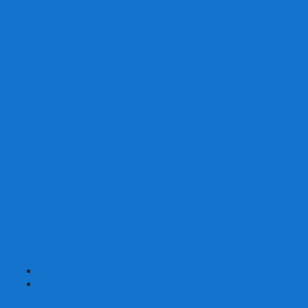
Скваеры
Уникальные
Змейки
Логические игры
Наборы головоломок
Неокубы
Металлические головоломки
Зеркальные головоломки
Смазка для головоломок
Таймеры и Маты для спидкубинга
Брелки кубиков и головоломок
Аксессуары
GAN
YJ (YongJun)
QiYi MoFangGe
Cyclone Boys
MoYu
ShengShou
YuXin
FanXin
+
-
Покер
Наборы для покера на 100 фишек