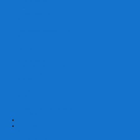
Со сценарием
С миниатюрами
С приложением
Игры-квесты
Книги-игры
Настольно-ролевые НРИ
Magic the Gathering
Для влюбленных
Застольные
Протекторы для игр
Игральные кости
Набор костей для НРИ
Аксессуары
Шашки
Домино
Русское Лото
Игра ГО
Маджонг
Подарочные сертификаты
УЦЕНКА
+
-
Шахматы
Шахматы недорогие
Шахматы резные