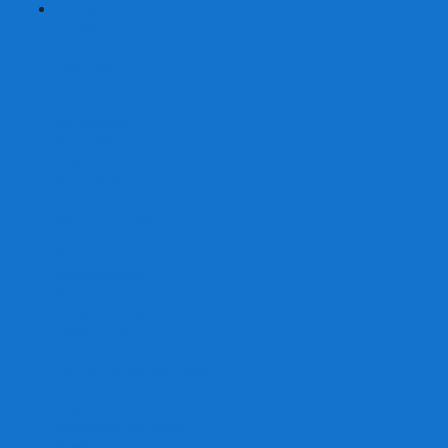
+
-
Серии
7 Чудес
Alias
Exit Квест
Fluxx
Pixel Tactics
Runebound
Small World
Азул
Активити
Башня, Дженга
Билет на поезд
Бэнг!
Взрывные котята
Воображарий
Время приключений
Гномы - вредители
Гравити фолз
Детективные истории
Детективные хроники
Диксит
Замес
Звёздные империи
Зомби в доме