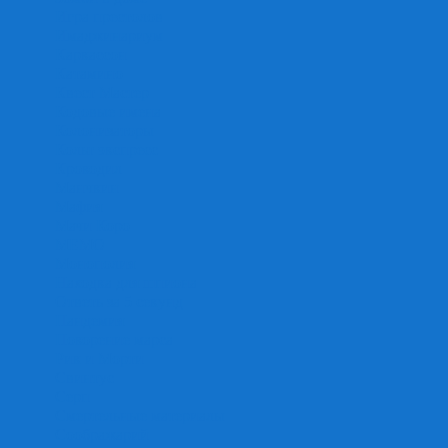
Игра престолов
Имаджинариум
Каркассон
Катамино
Квест Мастер
Кодовые имена
Колонизаторы
Кольт экспресс
Крокодил
Манчкин
Мафия
Мачи Коро
МЕМО
Монополия
Находка для шпиона
Ответь за 5 секунд
Пандемия
Покорение марса
Рик и Морти
Свинтус
Серп
Смертельные материалы
Соображарий