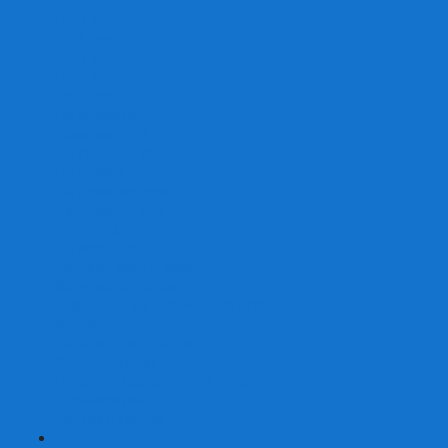
От 2 лет
От 3 лет
От 4 лет
От 5 лет
От 6 лет
От 7 лет
На внимание
Развивающие
На скорость реакции
На память
На развитие речи
Экономические
Логические
На ассоциации
Детские лото и домино
Ходилки-бродилки
Развивающие деревянные игры
Кубики историй
Наборы для опытов
Робототехника
Электронные конструкторы
Аквамозаика
Рисунки светом