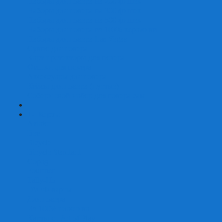
Наборы для покера на 200 фишек
Наборы для покера на 300 фишек
Наборы для покера на 500 фишек
Наборы для покера из 100% керамики
Наборы для покера Las Vegas
Сукно для покера
Карт-протекторы для покера
Фишки для покера
Аксессуары для покера
Кейсы для покера (пустые)
Собери свой набор для покера сам
+
-
Карты
Aviator
Bee
Bicycle
Bicycle Standard
Copag
Fournier
Tally-Ho
ГАФФ-карты
Для покера
Из 100% пластика
Карты от Art of Play