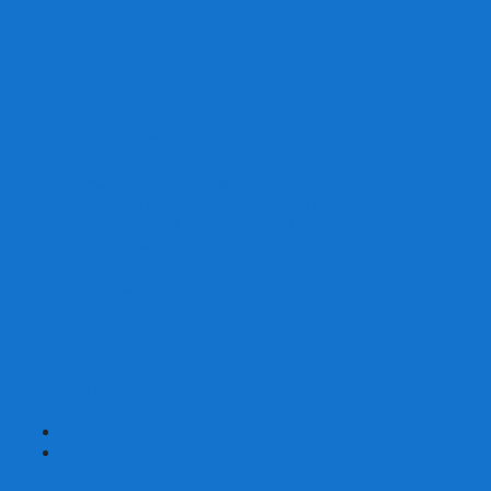
Скваеры
Уникальные
Змейки
Логические игры
Наборы головоломок
Неокубы
Металлические головоломки
Зеркальные головоломки
Смазка для головоломок
Таймеры и Маты для спидкубинга
Брелки кубиков и головоломок
Аксессуары
GAN
YJ (YongJun)
QiYi MoFangGe
Cyclone Boys
MoYu
ShengShou
YuXin
FanXin
+
-
Покер
Наборы для покера на 100 фишек