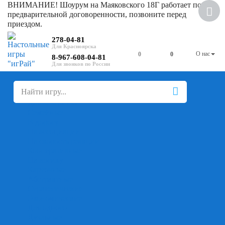
ВНИМАНИЕ! Шоурум на Маяковского 18Г работает по
Хит
предварительной договоренности, позвоните перед
приездом.
Скидка
278-04-81
О нас
0
0
8-967-608-04-81
+
-
Настольные игры
Для компании
Для вечеринки
Семейные
В дорогу
На ассоциации
На скорость реакции
Кооперативные
На логику
Карточные
Абстрактные
Стратегические
Экономические
Для одного
Дуэльные