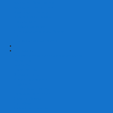
Карты от Ellusionist.com
Карты от Theory11.com
Классика от Bicycle
Классический дизайн
Наборы карт
Необычный дизайн
Специальные колоды Bicycle
ТАРО
Для фокусов и кардистри
+
-
Подарки
Метафорические ассоциативные карты
Блокноты
Браслеты
Ежедневники
Значки и пины
Конверты для денег
Планинги
Подарочные пакеты
Раскраски антистресс
Сквиши (Мялки)
Скетчбуки
Сувениры-приколы
Кружки