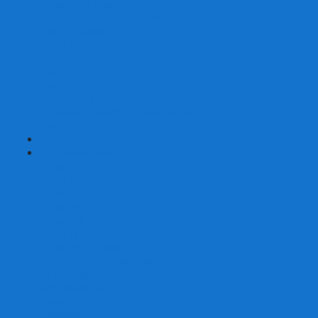
Страшные сказки
Таверна Красный Дракон
Ужас Аркхэма
Уно (UNO)
Шакал
Эволюция
Экивоки
Элементарно
Эпичные схватки боевых магов
Эрудит
+
-
Головоломки
Кубы 2х2
Кубы 3х3
Кубы 4x4
Кубы 5х5
Кубы 6х6
Кубы 7х7
Кубы 8х8 и больше
Магнитные головоломки
Пирамидки
Мегаминксы
Изменяющие форму
Скьюбы