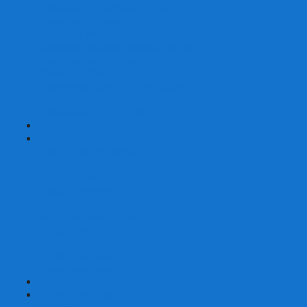
Шахматы турнирные Стаунтон
Шахматы из камня
Шахматы из металла
Шахматы из композитной смолы
Шахматы магнитные
Шахматы Шашки Нарды 3 в 1
Шахматные фигуры (без доски)
Шахматные доски (без фигур)
Шахматные ларцы (без фигур)
+
-
Нарды
Нарды с фотопечатью
Нарды резные
Нарды Армянские
Нарды кожаные
Нарды малые на 40
Нарды средние на 50
Нарды большие на 60
Фишки для нард
Зарики для нард
Сумки для нард
+
-
Детские игры