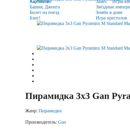
Карточные
Активити
Замес
Игры-кв
Башня, Дженга
Звёздные импер
Билет на поезд
Зомби в доме
Бэнг!
Игра престолов
Пирамидка 3х3 Gan Pyra
Жанр:
Пирамидки
Производитель:
Gan