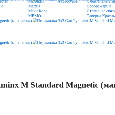
есты
Манчкин
Аксессуары
Смертельные м
ии
Мафия
Соображарий
Мачи Коро
Страшные сказ
МЕМО
Таверна Красн
minx M Standard Magnetic (ма