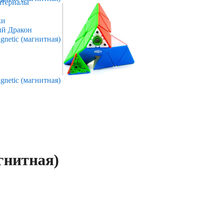
атериалы
ки
ый Дракон
гнитная)