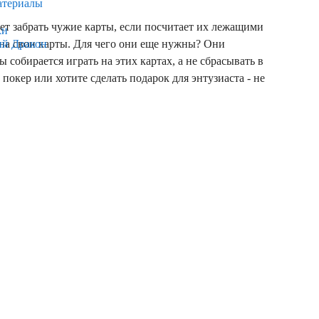
атериалы
 забрать чужие карты, если посчитает их лежащими
ки
 на свои карты. Для чего они еще нужны? Они
ый Дракон
 собирается играть на этих картах, а не сбрасывать в
покер или хотите сделать подарок для энтузиаста - не