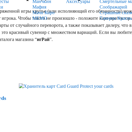
есты
Манчкин
Аксессуары
Смертельные м
ии
Мафия
Соображарий
женной игры крупье (или исполняющий его обязанности) может
Мачи Коро
Страшные сказ
 игрока. Чтобы такого не произошло - положите карт-протектор
МЕМО
Таверна Красн
ты от случайного переворота, а также показывает дилеру, что вы
, это красивый сувенир с множеством вариаций. Если вы любите 
талога магазина “
игРай
”.
rds