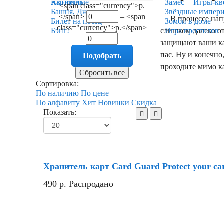
Карточные
Активити
Замес
Игры-кв
<span class="currency">р.
Башня, Дженга
Звёздные импер
</span>
–
<span
В процессе напря
Билет на поезд
Зомби в доме
class="currency">р.</span>
слишком далеко от
Бэнг!
Игра престолов
защищают ваши кар
пас. Ну и конечно
проходите мимо ка
Сортировка:
По наличию
По цене
По алфавиту
Хит
Новинки
Скидка
Показать:
Хранитель карт Card Guard Protect your ca
490
р.
Распродано