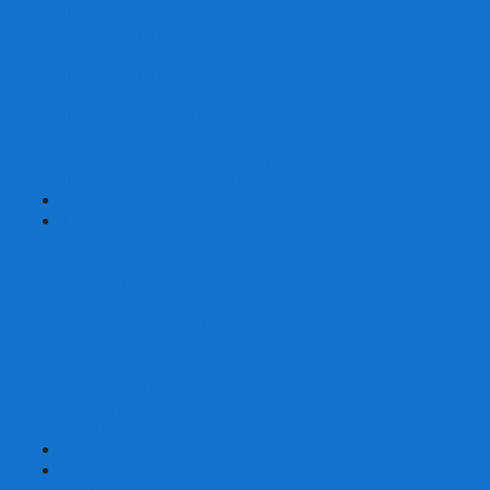
Шахматы турнирные Стаунтон
Шахматы из камня
Шахматы из металла
Шахматы из композитной смолы
Шахматы магнитные
Шахматы Шашки Нарды 3 в 1
Шахматные фигуры (без доски)
Шахматные доски (без фигур)
Шахматные ларцы (без фигур)
+
-
Нарды
Нарды с фотопечатью
Нарды резные
Нарды Армянские
Нарды кожаные
Нарды малые на 40
Нарды средние на 50
Нарды большие на 60
Фишки для нард
Зарики для нард
Сумки для нард
+
-
Детские игры