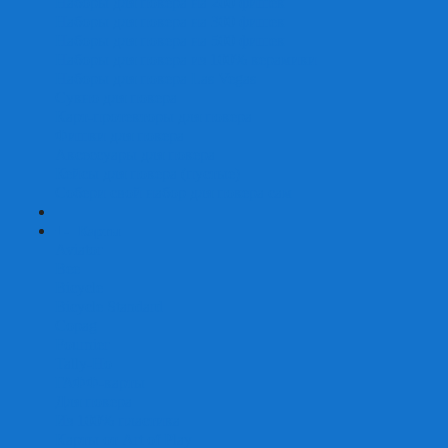
Наборы для покера на 200 фишек
Наборы для покера на 300 фишек
Наборы для покера на 500 фишек
Наборы для покера из 100% керамики
Наборы для покера Las Vegas
Сукно для покера
Карт-протекторы для покера
Фишки для покера
Аксессуары для покера
Кейсы для покера (пустые)
Собери свой набор для покера сам
+
-
Карты
Aviator
Bee
Bicycle
Bicycle Standard
Copag
Fournier
Tally-Ho
ГАФФ-карты
Для покера
Из 100% пластика
Карты от Art of Play