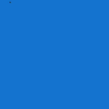
+
-
Серии
7 Чудес
Alias
Exit Квест
Fluxx
Pixel Tactics
Runebound
Small World
Азул
Активити
Башня, Дженга
Билет на поезд
Бэнг!
Взрывные котята
Воображарий
Время приключений
Гномы - вредители
Гравити фолз
Детективные истории
Детективные хроники
Диксит
Замес
Звёздные империи
Зомби в доме