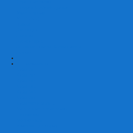
Страшные сказки
Таверна Красный Дракон
Ужас Аркхэма
Уно (UNO)
Шакал
Эволюция
Экивоки
Элементарно
Эпичные схватки боевых магов
Эрудит
+
-
Головоломки
Кубы 2х2
Кубы 3х3
Кубы 4x4
Кубы 5х5
Кубы 6х6
Кубы 7х7
Кубы 8х8 и больше
Магнитные головоломки
Пирамидки
Мегаминксы
Изменяющие форму
Скьюбы