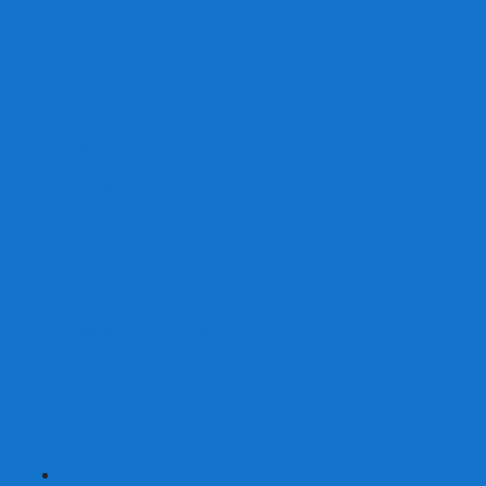
От 2 лет
От 3 лет
От 4 лет
От 5 лет
От 6 лет
От 7 лет
На внимание
Развивающие
На скорость реакции
На память
На развитие речи
Экономические
Логические
На ассоциации
Детские лото и домино
Ходилки-бродилки
Развивающие деревянные игры
Кубики историй
Наборы для опытов
Робототехника
Электронные конструкторы
Аквамозаика
Рисунки светом