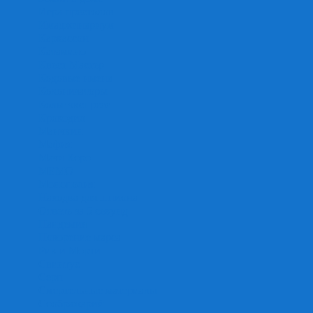
Игра престолов
Имаджинариум
Каркассон
Катамино
Квест Мастер
Кодовые имена
Колонизаторы
Кольт экспресс
Крокодил
Манчкин
Мафия
Мачи Коро
МЕМО
Монополия
Находка для шпиона
Ответь за 5 секунд
Пандемия
Покорение марса
Рик и Морти
Свинтус
Серп
Смертельные материалы
Соображарий