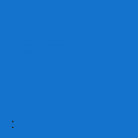
Скваеры
Уникальные
Змейки
Логические игры
Наборы головоломок
Неокубы
Металлические головоломки
Зеркальные головоломки
Смазка для головоломок
Таймеры и Маты для спидкубинга
Брелки кубиков и головоломок
Аксессуары
GAN
YJ (YongJun)
QiYi MoFangGe
Cyclone Boys
MoYu
ShengShou
YuXin
FanXin
+
-
Покер
Наборы для покера на 100 фишек