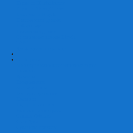
Карты от Ellusionist.com
Карты от Theory11.com
Классика от Bicycle
Классический дизайн
Наборы карт
Необычный дизайн
Специальные колоды Bicycle
ТАРО
Для фокусов и кардистри
+
-
Подарки
Метафорические ассоциативные карты
Блокноты
Браслеты
Ежедневники
Значки и пины
Конверты для денег
Планинги
Подарочные пакеты
Раскраски антистресс
Сквиши (Мялки)
Скетчбуки
Сувениры-приколы
Кружки