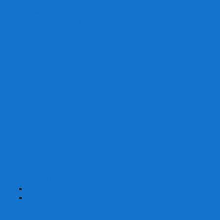
Со сценарием
С миниатюрами
С приложением
Игры-квесты
Книги-игры
Настольно-ролевые НРИ
Magic the Gathering
Для влюбленных
Застольные
Протекторы для игр
Игральные кости
Набор костей для НРИ
Аксессуары
Шашки
Домино
Русское Лото
Игра ГО
Маджонг
Подарочные сертификаты
УЦЕНКА
+
-
Шахматы
Шахматы недорогие
Шахматы резные