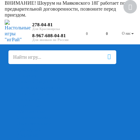
ВНИМАНИЕ! Шоурум на Маяковского 18Г работает по
Скидка
предварительной договоренности, позвоните перед
приездом.
278-04-81
О нас
0
0
8-967-608-04-81
+
-
Настольные игры
Для компании
Для вечеринки
Семейные
В дорогу
На ассоциации
На скорость реакции
Кооперативные
На логику
Карточные
Абстрактные
Стратегические
Экономические
Для одного
Дуэльные