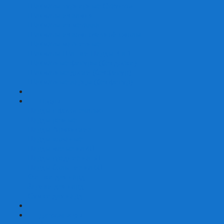
Шахматы турнирные Стаунтон
Шахматы из камня
Шахматы из металла
Шахматы из композитной смолы
Шахматы магнитные
Шахматы Шашки Нарды 3 в 1
Шахматные фигуры (без доски)
Шахматные доски (без фигур)
Шахматные ларцы (без фигур)
+
-
Нарды
Нарды с фотопечатью
Нарды резные
Нарды Армянские
Нарды кожаные
Нарды малые на 40
Нарды средние на 50
Нарды большие на 60
Фишки для нард
Зарики для нард
Сумки для нард
+
-
Детские игры