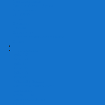
Страшные сказки
Таверна Красный Дракон
Ужас Аркхэма
Уно (UNO)
Шакал
Эволюция
Экивоки
Элементарно
Эпичные схватки боевых магов
Эрудит
+
-
Головоломки
Кубы 2х2
Кубы 3х3
Кубы 4x4
Кубы 5х5
Кубы 6х6
Кубы 7х7
Кубы 8х8 и больше
Магнитные головоломки
Пирамидки
Мегаминксы
Изменяющие форму
Скьюбы