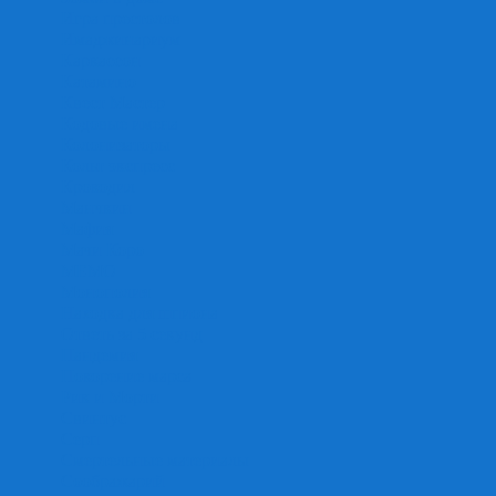
Игра престолов
Имаджинариум
Каркассон
Катамино
Квест Мастер
Кодовые имена
Колонизаторы
Кольт экспресс
Крокодил
Манчкин
Мафия
Мачи Коро
МЕМО
Монополия
Находка для шпиона
Ответь за 5 секунд
Пандемия
Покорение марса
Рик и Морти
Свинтус
Серп
Смертельные материалы
Соображарий