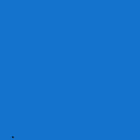
От 2 лет
От 3 лет
От 4 лет
От 5 лет
От 6 лет
От 7 лет
На внимание
Развивающие
На скорость реакции
На память
На развитие речи
Экономические
Логические
На ассоциации
Детские лото и домино
Ходилки-бродилки
Развивающие деревянные игры
Кубики историй
Наборы для опытов
Робототехника
Электронные конструкторы
Аквамозаика
Рисунки светом