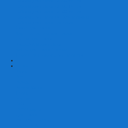
Наборы для покера на 200 фишек
Наборы для покера на 300 фишек
Наборы для покера на 500 фишек
Наборы для покера из 100% керамики
Наборы для покера Las Vegas
Сукно для покера
Карт-протекторы для покера
Фишки для покера
Аксессуары для покера
Кейсы для покера (пустые)
Собери свой набор для покера сам
+
-
Карты
Aviator
Bee
Bicycle
Bicycle Standard
Copag
Fournier
Tally-Ho
ГАФФ-карты
Для покера
Из 100% пластика
Карты от Art of Play