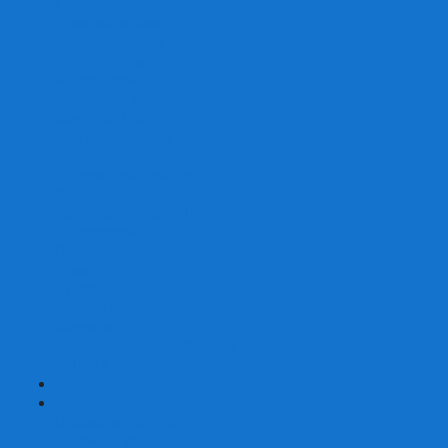
Со сценарием
С миниатюрами
С приложением
Игры-квесты
Книги-игры
Настольно-ролевые НРИ
Magic the Gathering
Для влюбленных
Застольные
Протекторы для игр
Игральные кости
Набор костей для НРИ
Аксессуары
Шашки
Домино
Русское Лото
Игра ГО
Маджонг
Подарочные сертификаты
УЦЕНКА
+
-
Шахматы
Шахматы недорогие
Шахматы резные