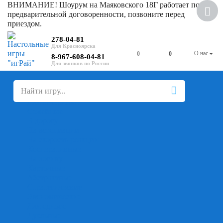
ВНИМАНИЕ! Шоурум на Маяковского 18Г работает по
предварительной договоренности, позвоните перед
приездом.
278-04-81
О нас
0
0
8-967-608-04-81
+
-
Настольные игры
Для компании
Для вечеринки
Семейные
В дорогу
На ассоциации
На скорость реакции
Кооперативные
На логику
Карточные
Абстрактные
Стратегические
Экономические
Для одного
Дуэльные