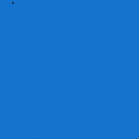
+
-
Серии
7 Чудес
Alias
Exit Квест
Fluxx
Pixel Tactics
Runebound
Small World
Азул
Активити
Башня, Дженга
Билет на поезд
Бэнг!
Взрывные котята
Воображарий
Время приключений
Гномы - вредители
Гравити фолз
Детективные истории
Детективные хроники
Диксит
Замес
Звёздные империи
Зомби в доме