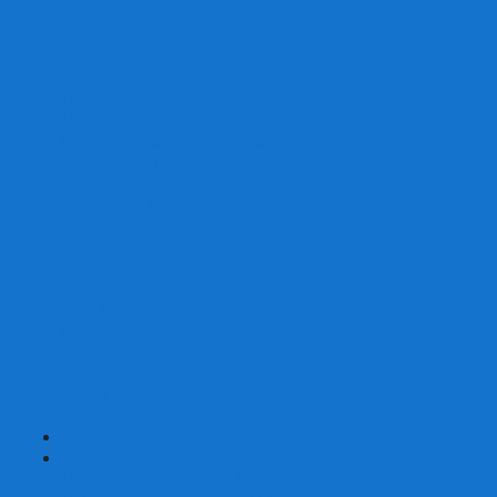
Скваеры
Уникальные
Змейки
Логические игры
Наборы головоломок
Неокубы
Металлические головоломки
Зеркальные головоломки
Смазка для головоломок
Таймеры и Маты для спидкубинга
Брелки кубиков и головоломок
Аксессуары
GAN
YJ (YongJun)
QiYi MoFangGe
Cyclone Boys
MoYu
ShengShou
YuXin
FanXin
+
-
Покер
Наборы для покера на 100 фишек