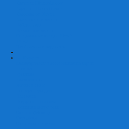
Карты от Ellusionist.com
Карты от Theory11.com
Классика от Bicycle
Классический дизайн
Наборы карт
Необычный дизайн
Специальные колоды Bicycle
ТАРО
Для фокусов и кардистри
+
-
Подарки
Метафорические ассоциативные карты
Блокноты
Браслеты
Ежедневники
Значки и пины
Конверты для денег
Планинги
Подарочные пакеты
Раскраски антистресс
Сквиши (Мялки)
Скетчбуки
Сувениры-приколы
Кружки