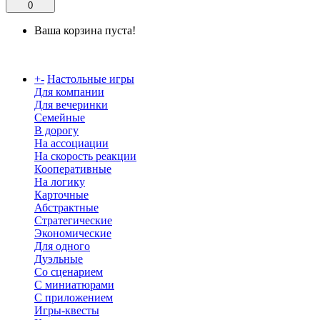
0
Ваша корзина пуста!
Каталог
+
-
Настольные игры
Для компании
Для вечеринки
Семейные
В дорогу
На ассоциации
На скорость реакции
Кооперативные
На логику
Карточные
Абстрактные
Стратегические
Экономические
Для одного
Дуэльные
Со сценарием
С миниатюрами
С приложением
Игры-квесты