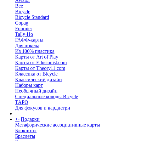
Aviator
Bee
Bicycle
Bicycle Standard
Copag
Fournier
Tally-Ho
ГАФФ-карты
Для покера
Из 100% пластика
Карты от Art of Play
Карты от Ellusionist.com
Карты от Theory11.com
Классика от Bicycle
Классический дизайн
Наборы карт
Необычный дизайн
Специальные колоды Bicycle
ТАРО
Для фокусов и кардистри
+
-
Подарки
Метафорические ассоциативные карты
Блокноты
Браслеты