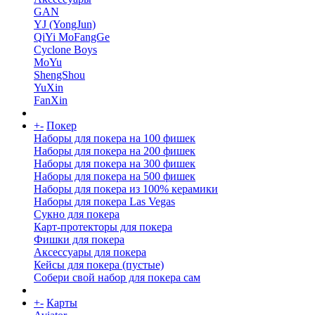
GAN
YJ (YongJun)
QiYi MoFangGe
Cyclone Boys
MoYu
ShengShou
YuXin
FanXin
+
-
Покер
Наборы для покера на 100 фишек
Наборы для покера на 200 фишек
Наборы для покера на 300 фишек
Наборы для покера на 500 фишек
Наборы для покера из 100% керамики
Наборы для покера Las Vegas
Сукно для покера
Карт-протекторы для покера
Фишки для покера
Аксессуары для покера
Кейсы для покера (пустые)
Собери свой набор для покера сам
+
-
Карты