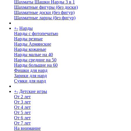
Шахматы Шашки Нарды 3 в 1
Шахматные фигуры (без доски)
Шахматные доски (без фигур)
Шахматные ларцы (без фигур)
+
-
Нарды
Нарды с фотопечатью
Нарды резные
Нарды Армянские
Нарды кожаные
Нарды малые на 40
Нарды средние на 50
Нарды большие на 60
Фишки для нард
Зарики для нард
Сумки для нард
+
-
Детские игры
От 2 лет
От 3 лет
От 4 лет
От 5 лет
От 6 лет
От 7 лет
На внимание