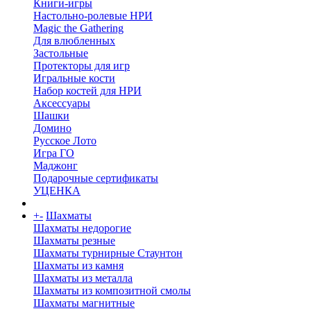
Книги-игры
Настольно-ролевые НРИ
Magic the Gathering
Для влюбленных
Застольные
Протекторы для игр
Игральные кости
Набор костей для НРИ
Аксессуары
Шашки
Домино
Русское Лото
Игра ГО
Маджонг
Подарочные сертификаты
УЦЕНКА
+
-
Шахматы
Шахматы недорогие
Шахматы резные
Шахматы турнирные Стаунтон
Шахматы из камня
Шахматы из металла
Шахматы из композитной смолы
Шахматы магнитные