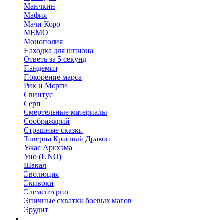
Манчкин
Мафия
Мачи Коро
МЕМО
Монополия
Находка для шпиона
Ответь за 5 секунд
Пандемия
Покорение марса
Рик и Морти
Свинтус
Серп
Смертельные материалы
Соображарий
Страшные сказки
Таверна Красный Дракон
Ужас Аркхэма
Уно (UNO)
Шакал
Эволюция
Экивоки
Элементарно
Эпичные схватки боевых магов
Эрудит