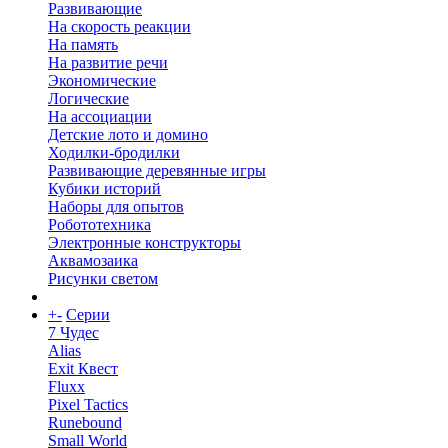
Развивающие
На скорость реакции
На память
На развитие речи
Экономические
Логические
На ассоциации
Детские лото и домино
Ходилки-бродилки
Развивающие деревянные игры
Кубики историй
Наборы для опытов
Робототехника
Электронные конструкторы
Аквамозаика
Рисунки светом
+
-
Серии
7 Чудес
Alias
Exit Квест
Fluxx
Pixel Tactics
Runebound
Small World