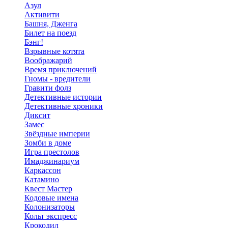
Азул
Активити
Башня, Дженга
Билет на поезд
Бэнг!
Взрывные котята
Воображарий
Время приключений
Гномы - вредители
Гравити фолз
Детективные истории
Детективные хроники
Диксит
Замес
Звёздные империи
Зомби в доме
Игра престолов
Имаджинариум
Каркассон
Катамино
Квест Мастер
Кодовые имена
Колонизаторы
Кольт экспресс
Крокодил