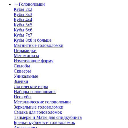
+
-
Головоломки
Кубы 2х2
Кубы 3х3
Кубы 4x4
Кубы 5х5
Кубы 6х6
Кубы 7х7
Кубы 8х8 и больше
Магнитные головоломки
Пирамидки
Мегаминксы
Изменяющие форму
Скьюбы
Скваеры
Уникальные
Змейки
Логические игры
Наборы головоломок
Неокубы
Металлические головоломки
Зеркальные головоломки
Смазка для головоломок
Таймеры и Маты для спидкубинга
Брелки кубиков и головоломок
Аксессуары