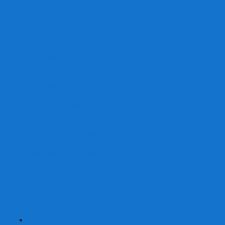
От 2 лет
От 3 лет
От 4 лет
От 5 лет
От 6 лет
От 7 лет
На внимание
Развивающие
На скорость реакции
На память
На развитие речи
Экономические
Логические
На ассоциации
Детские лото и домино
Ходилки-бродилки
Развивающие деревянные игры
Кубики историй
Наборы для опытов
Робототехника
Электронные конструкторы
Аквамозаика
Рисунки светом