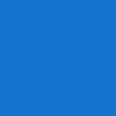
Игра престолов
Имаджинариум
Каркассон
Катамино
Квест Мастер
Кодовые имена
Колонизаторы
Кольт экспресс
Крокодил
Манчкин
Мафия
Мачи Коро
МЕМО
Монополия
Находка для шпиона
Ответь за 5 секунд
Пандемия
Покорение марса
Рик и Морти
Свинтус
Серп
Смертельные материалы
Соображарий