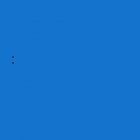
Карты от Ellusionist.com
Карты от Theory11.com
Классика от Bicycle
Классический дизайн
Наборы карт
Необычный дизайн
Специальные колоды Bicycle
ТАРО
Для фокусов и кардистри
+
-
Подарки
Метафорические ассоциативные карты
Блокноты
Браслеты
Ежедневники
Значки и пины
Конверты для денег
Планинги
Подарочные пакеты
Раскраски антистресс
Сквиши (Мялки)
Скетчбуки
Сувениры-приколы
Кружки