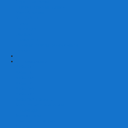
Страшные сказки
Таверна Красный Дракон
Ужас Аркхэма
Уно (UNO)
Шакал
Эволюция
Экивоки
Элементарно
Эпичные схватки боевых магов
Эрудит
+
-
Головоломки
Кубы 2х2
Кубы 3х3
Кубы 4x4
Кубы 5х5
Кубы 6х6
Кубы 7х7
Кубы 8х8 и больше
Магнитные головоломки
Пирамидки
Мегаминксы
Изменяющие форму
Скьюбы