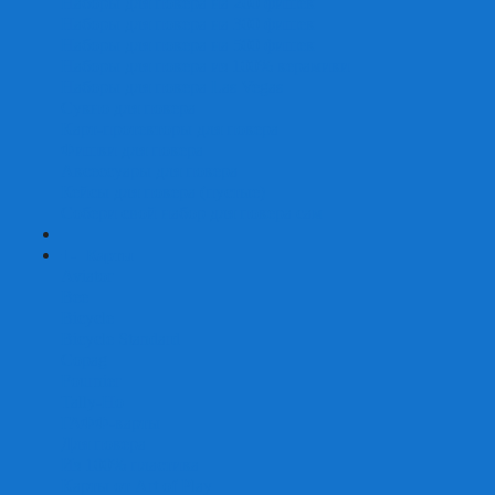
Наборы для покера на 200 фишек
Наборы для покера на 300 фишек
Наборы для покера на 500 фишек
Наборы для покера из 100% керамики
Наборы для покера Las Vegas
Сукно для покера
Карт-протекторы для покера
Фишки для покера
Аксессуары для покера
Кейсы для покера (пустые)
Собери свой набор для покера сам
+
-
Карты
Aviator
Bee
Bicycle
Bicycle Standard
Copag
Fournier
Tally-Ho
ГАФФ-карты
Для покера
Из 100% пластика
Карты от Art of Play