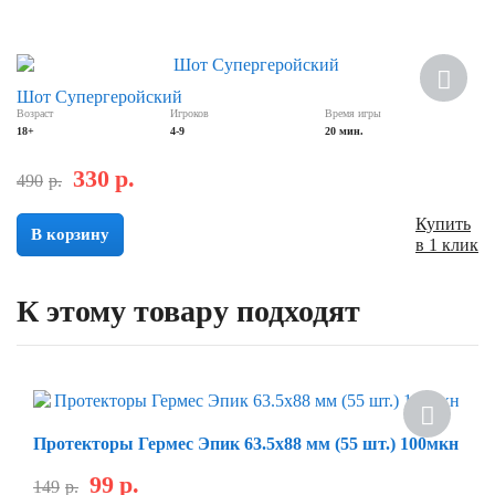
Скидка
Шот Супергеройский
Возраст
Игроков
Время игры
18+
4-9
20 мин.
330
р.
490
р.
Купить
В корзину
в 1 клик
К этому товару подходят
Скидка
Протекторы Гермес Эпик 63.5х88 мм (55 шт.) 100мкн
99
р.
149
р.