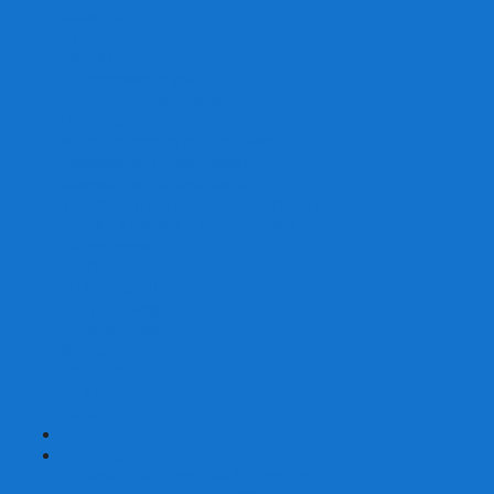
Скваеры
Уникальные
Змейки
Логические игры
Наборы головоломок
Неокубы
Металлические головоломки
Зеркальные головоломки
Смазка для головоломок
Таймеры и Маты для спидкубинга
Брелки кубиков и головоломок
Аксессуары
GAN
YJ (YongJun)
QiYi MoFangGe
Cyclone Boys
MoYu
ShengShou
YuXin
FanXin
+
-
Покер
Наборы для покера на 100 фишек