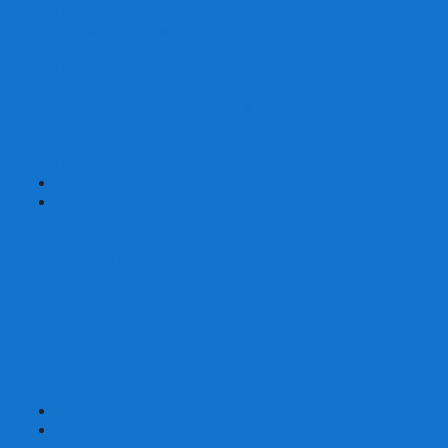
Шахматы турнирные Стаунтон
Шахматы из камня
Шахматы из металла
Шахматы из композитной смолы
Шахматы магнитные
Шахматы Шашки Нарды 3 в 1
Шахматные фигуры (без доски)
Шахматные доски (без фигур)
Шахматные ларцы (без фигур)
+
-
Нарды
Нарды с фотопечатью
Нарды резные
Нарды Армянские
Нарды кожаные
Нарды малые на 40
Нарды средние на 50
Нарды большие на 60
Фишки для нард
Зарики для нард
Сумки для нард
+
-
Детские игры