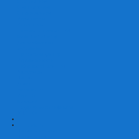
Со сценарием
С миниатюрами
С приложением
Игры-квесты
Книги-игры
Настольно-ролевые НРИ
Magic the Gathering
Для влюбленных
Застольные
Протекторы для игр
Игральные кости
Набор костей для НРИ
Аксессуары
Шашки
Домино
Русское Лото
Игра ГО
Маджонг
Подарочные сертификаты
УЦЕНКА
+
-
Шахматы
Шахматы недорогие
Шахматы резные