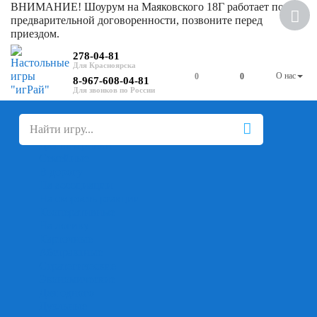
ВНИМАНИЕ! Шоурум на Маяковского 18Г работает по
Скидка
предварительной договоренности, позвоните перед
приездом.
278-04-81
О нас
0
0
8-967-608-04-81
+
-
Настольные игры
Для компании
Для вечеринки
Семейные
В дорогу
На ассоциации
На скорость реакции
Кооперативные
На логику
Карточные
Абстрактные
Стратегические
Экономические
Для одного
Дуэльные