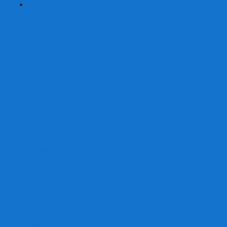
+
-
Серии
7 Чудес
Alias
Exit Квест
Fluxx
Pixel Tactics
Runebound
Small World
Азул
Активити
Башня, Дженга
Билет на поезд
Бэнг!
Взрывные котята
Воображарий
Время приключений
Гномы - вредители
Гравити фолз
Детективные истории
Детективные хроники
Диксит
Замес
Звёздные империи
Зомби в доме