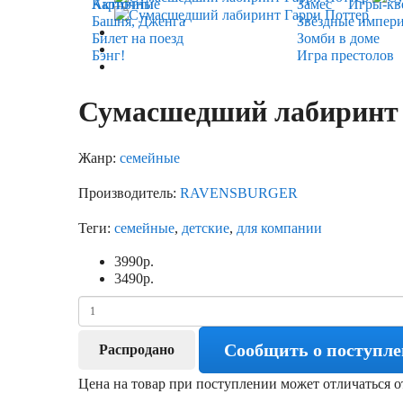
Карточные
Активити
Замес
Игры-кв
Башня, Дженга
Звёздные импер
Билет на поезд
Зомби в доме
Бэнг!
Игра престолов
Сумасшедший лабиринт 
Жанр:
семейные
Производитель:
RAVENSBURGER
Теги:
семейные
,
детские
,
для компании
3990
р.
3490
р.
Сообщить о поступл
Распродано
Цена на товар при поступлении может отличаться о