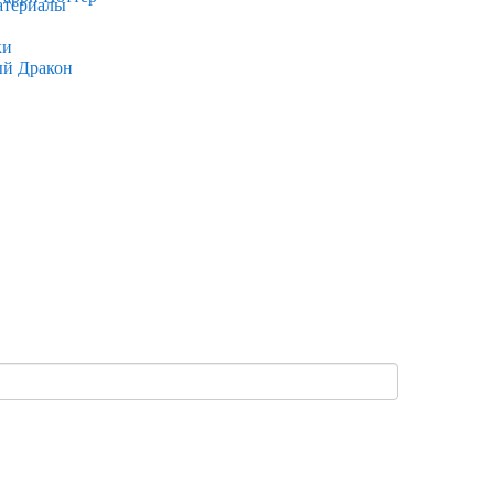
атериалы
ки
ый Дракон