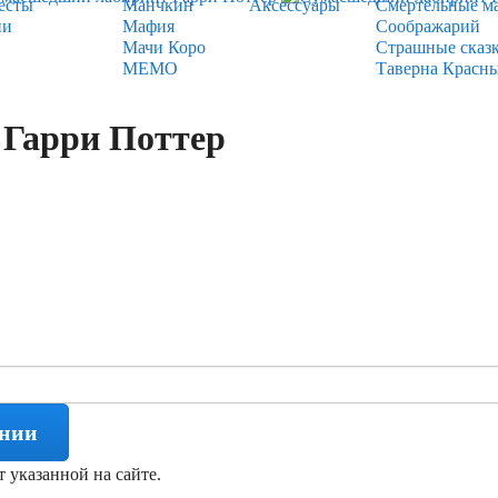
есты
Манчкин
Аксессуары
Смертельные м
ии
Мафия
Соображарий
Мачи Коро
Страшные сказ
МЕМО
Таверна Красн
Гарри Поттер
ении
т указанной на сайте.