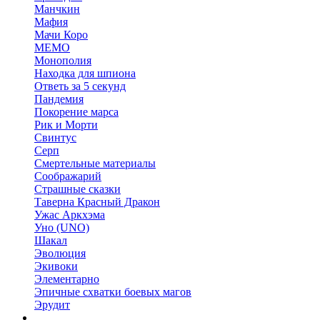
Манчкин
Мафия
Мачи Коро
МЕМО
Монополия
Находка для шпиона
Ответь за 5 секунд
Пандемия
Покорение марса
Рик и Морти
Свинтус
Серп
Смертельные материалы
Соображарий
Страшные сказки
Таверна Красный Дракон
Ужас Аркхэма
Уно (UNO)
Шакал
Эволюция
Экивоки
Элементарно
Эпичные схватки боевых магов
Эрудит