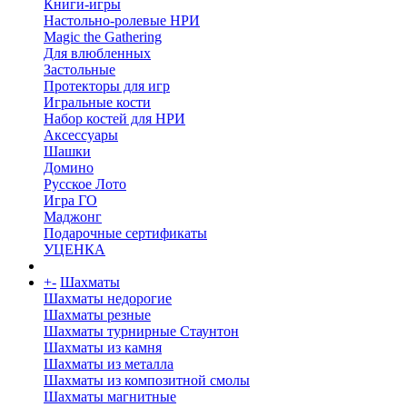
Книги-игры
Настольно-ролевые НРИ
Magic the Gathering
Для влюбленных
Застольные
Протекторы для игр
Игральные кости
Набор костей для НРИ
Аксессуары
Шашки
Домино
Русское Лото
Игра ГО
Маджонг
Подарочные сертификаты
УЦЕНКА
+
-
Шахматы
Шахматы недорогие
Шахматы резные
Шахматы турнирные Стаунтон
Шахматы из камня
Шахматы из металла
Шахматы из композитной смолы
Шахматы магнитные