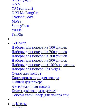
GAN
YJ (YongJun)
QiYi MoFangGe
Cyclone Boys
MoYu
ShengShou
YuXin
FanXin
+
-
Покер
Наборы для покера на 100 фишек
Наборы для покера на 200 фишек
Наборы для покера на 300 фишек
Наборы для покера на 500 фишек
Наборы для покера из 100% керамики
Наборы для покера Las Vegas
Сукно для покера
Карт-протекторы для покера
Фишки для покера
Аксессуары для покера
Кейсы для покера (пустые)
Собери свой набор для покера сам
+
-
Карты