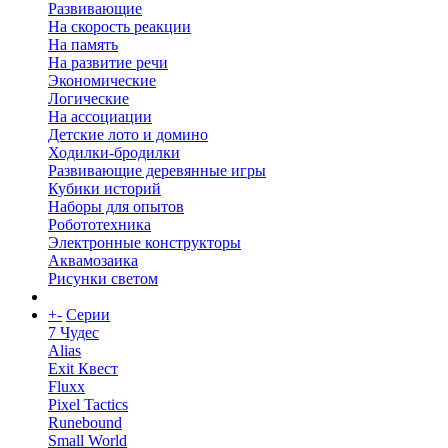
Развивающие
На скорость реакции
На память
На развитие речи
Экономические
Логические
На ассоциации
Детские лото и домино
Ходилки-бродилки
Развивающие деревянные игры
Кубики историй
Наборы для опытов
Робототехника
Электронные конструкторы
Аквамозаика
Рисунки светом
+
-
Серии
7 Чудес
Alias
Exit Квест
Fluxx
Pixel Tactics
Runebound
Small World