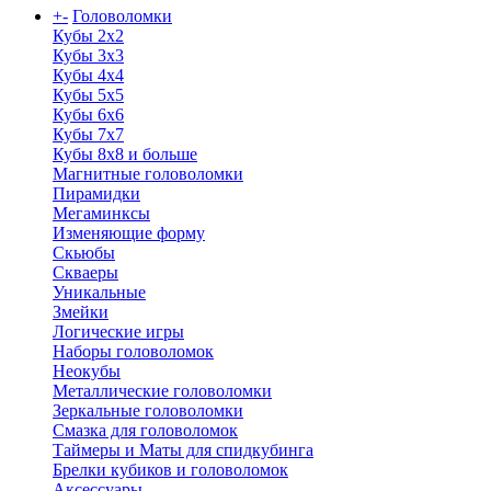
+
-
Головоломки
Кубы 2х2
Кубы 3х3
Кубы 4x4
Кубы 5х5
Кубы 6х6
Кубы 7х7
Кубы 8х8 и больше
Магнитные головоломки
Пирамидки
Мегаминксы
Изменяющие форму
Скьюбы
Скваеры
Уникальные
Змейки
Логические игры
Наборы головоломок
Неокубы
Металлические головоломки
Зеркальные головоломки
Смазка для головоломок
Таймеры и Маты для спидкубинга
Брелки кубиков и головоломок
Аксессуары