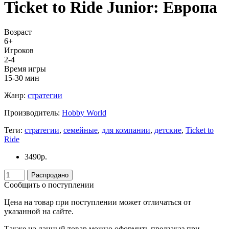
Ticket to Ride Junior: Европа
Возраст
6+
Игроков
2-4
Время игры
15-30 мин
Жанр:
стратегии
Производитель:
Hobby World
Теги:
стратегии
,
семейные
,
для компании
,
детские
,
Ticket to
Ride
3490
р.
Распродано
Сообщить о поступлении
Цена на товар при поступлении может отличаться от
указанной на сайте.
Также на данный товар можно оформить предзаказ при