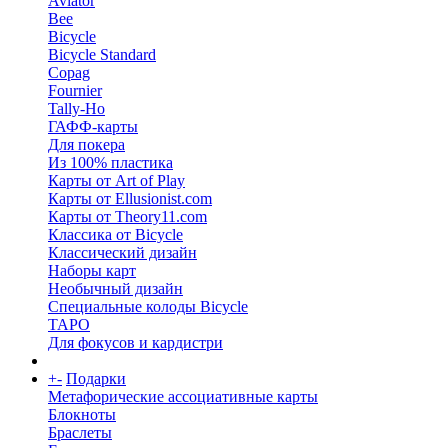
Aviator
Bee
Bicycle
Bicycle Standard
Copag
Fournier
Tally-Ho
ГАФФ-карты
Для покера
Из 100% пластика
Карты от Art of Play
Карты от Ellusionist.com
Карты от Theory11.com
Классика от Bicycle
Классический дизайн
Наборы карт
Необычный дизайн
Специальные колоды Bicycle
ТАРО
Для фокусов и кардистри
+
-
Подарки
Метафорические ассоциативные карты
Блокноты
Браслеты