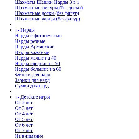
Шахматы Шашки Нарды 3 в 1
Шахматные фигуры (без доски)
Шахматные доски (без фигур)
Шахматные ларцы (без фигур)
+
-
Нарды
Нарды с фотопечатью
Нарды резные
Нарды Армянские
Нарды кожаные
Нарды малые на 40
Нарды средние на 50
Нарды большие на 60
Фишки для нард
Зарики для нард
Сумки для нард
+
-
Детские игры
От 2 лет
От 3 лет
От 4 лет
От 5 лет
От 6 лет
От 7 лет
На внимание