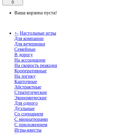
0
Ваша корзина пуста!
Каталог
+
-
Настольные игры
Для компании
Для вечеринки
Семейные
В дорогу
На ассоциации
На скорость реакции
Кооперативные
На логику
Карточные
Абстрактные
Стратегические
Экономические
Для одного
Дуэльные
Со сценарием
С миниатюрами
С приложением
Игры-квесты