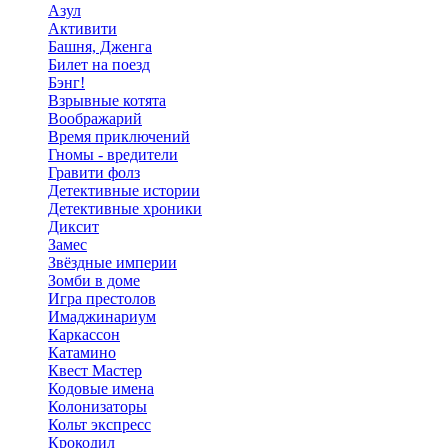
Азул
Активити
Башня, Дженга
Билет на поезд
Бэнг!
Взрывные котята
Воображарий
Время приключений
Гномы - вредители
Гравити фолз
Детективные истории
Детективные хроники
Диксит
Замес
Звёздные империи
Зомби в доме
Игра престолов
Имаджинариум
Каркассон
Катамино
Квест Мастер
Кодовые имена
Колонизаторы
Кольт экспресс
Крокодил