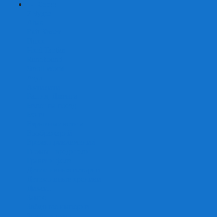
+
-
Серии
7 Чудес
Alias
Exit Квест
Fluxx
Pixel Tactics
Runebound
Small World
Азул
Активити
Башня, Дженга
Билет на поезд
Бэнг!
Взрывные котята
Воображарий
Время приключений
Гномы - вредители
Гравити фолз
Детективные истории
Детективные хроники
Диксит
Замес
Звёздные империи
Зомби в доме