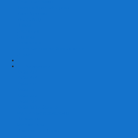
Страшные сказки
Таверна Красный Дракон
Ужас Аркхэма
Уно (UNO)
Шакал
Эволюция
Экивоки
Элементарно
Эпичные схватки боевых магов
Эрудит
+
-
Головоломки
Кубы 2х2
Кубы 3х3
Кубы 4x4
Кубы 5х5
Кубы 6х6
Кубы 7х7
Кубы 8х8 и больше
Магнитные головоломки
Пирамидки
Мегаминксы
Изменяющие форму
Скьюбы