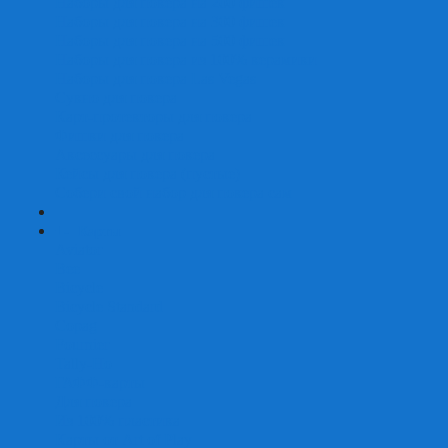
Наборы для покера на 200 фишек
Наборы для покера на 300 фишек
Наборы для покера на 500 фишек
Наборы для покера из 100% керамики
Наборы для покера Las Vegas
Сукно для покера
Карт-протекторы для покера
Фишки для покера
Аксессуары для покера
Кейсы для покера (пустые)
Собери свой набор для покера сам
+
-
Карты
Aviator
Bee
Bicycle
Bicycle Standard
Copag
Fournier
Tally-Ho
ГАФФ-карты
Для покера
Из 100% пластика
Карты от Art of Play