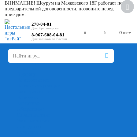
ВНИМАНИЕ! Шоурум на Маяковского 18Г работает по
Скидка
предварительной договоренности, позвоните перед
приездом.
278-04-81
О нас
0
0
8-967-608-04-81
+
-
Настольные игры
Для компании
Для вечеринки
Семейные
В дорогу
На ассоциации
На скорость реакции
Кооперативные
На логику
Карточные
Абстрактные
Стратегические
Экономические
Для одного
Дуэльные