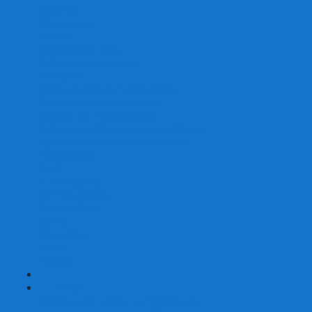
Скваеры
Уникальные
Змейки
Логические игры
Наборы головоломок
Неокубы
Металлические головоломки
Зеркальные головоломки
Смазка для головоломок
Таймеры и Маты для спидкубинга
Брелки кубиков и головоломок
Аксессуары
GAN
YJ (YongJun)
QiYi MoFangGe
Cyclone Boys
MoYu
ShengShou
YuXin
FanXin
+
-
Покер
Наборы для покера на 100 фишек