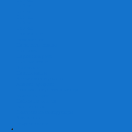
От 2 лет
От 3 лет
От 4 лет
От 5 лет
От 6 лет
От 7 лет
На внимание
Развивающие
На скорость реакции
На память
На развитие речи
Экономические
Логические
На ассоциации
Детские лото и домино
Ходилки-бродилки
Развивающие деревянные игры
Кубики историй
Наборы для опытов
Робототехника
Электронные конструкторы
Аквамозаика
Рисунки светом