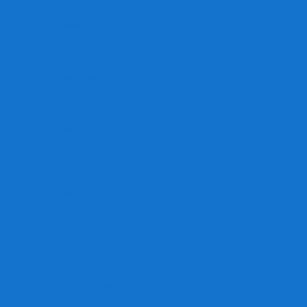
Игра престолов
Имаджинариум
Каркассон
Катамино
Квест Мастер
Кодовые имена
Колонизаторы
Кольт экспресс
Крокодил
Манчкин
Мафия
Мачи Коро
МЕМО
Монополия
Находка для шпиона
Ответь за 5 секунд
Пандемия
Покорение марса
Рик и Морти
Свинтус
Серп
Смертельные материалы
Соображарий