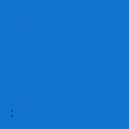
Со сценарием
С миниатюрами
С приложением
Игры-квесты
Книги-игры
Настольно-ролевые НРИ
Magic the Gathering
Для влюбленных
Застольные
Протекторы для игр
Игральные кости
Набор костей для НРИ
Аксессуары
Шашки
Домино
Русское Лото
Игра ГО
Маджонг
Подарочные сертификаты
УЦЕНКА
+
-
Шахматы
Шахматы недорогие
Шахматы резные