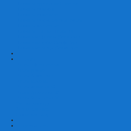
Шахматы турнирные Стаунтон
Шахматы из камня
Шахматы из металла
Шахматы из композитной смолы
Шахматы магнитные
Шахматы Шашки Нарды 3 в 1
Шахматные фигуры (без доски)
Шахматные доски (без фигур)
Шахматные ларцы (без фигур)
+
-
Нарды
Нарды с фотопечатью
Нарды резные
Нарды Армянские
Нарды кожаные
Нарды малые на 40
Нарды средние на 50
Нарды большие на 60
Фишки для нард
Зарики для нард
Сумки для нард
+
-
Детские игры