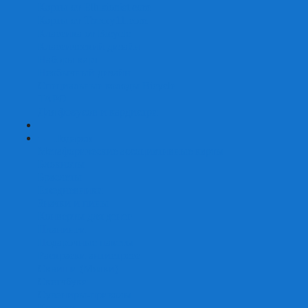
Карты от Ellusionist.com
Карты от Theory11.com
Классика от Bicycle
Классический дизайн
Наборы карт
Необычный дизайн
Специальные колоды Bicycle
ТАРО
Для фокусов и кардистри
+
-
Подарки
Метафорические ассоциативные карты
Блокноты
Браслеты
Ежедневники
Значки и пины
Конверты для денег
Планинги
Подарочные пакеты
Раскраски антистресс
Сквиши (Мялки)
Скетчбуки
Сувениры-приколы
Кружки