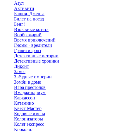
Азул
Активити
Башня, Дженга
Билет на поезд
Бэнг!
Взрывные котята
Воображарий
Время приключений
Гномы - вредители
Гравити фолз
Детективные истории
Детективные хроники
Диксит
Замес
Звёздные империи
Зомби в доме
Игра престолов
Имаджинариум
Каркассон
Катамино
Квест Мастер
Кодовые имена
Колонизаторы
Кольт экспресс
Крокодил