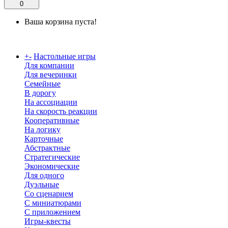
0
Ваша корзина пуста!
Каталог
+
-
Настольные игры
Для компании
Для вечеринки
Семейные
В дорогу
На ассоциации
На скорость реакции
Кооперативные
На логику
Карточные
Абстрактные
Стратегические
Экономические
Для одного
Дуэльные
Со сценарием
С миниатюрами
С приложением
Игры-квесты