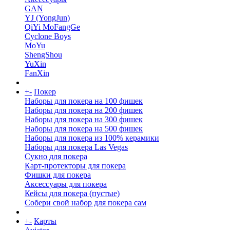
GAN
YJ (YongJun)
QiYi MoFangGe
Cyclone Boys
MoYu
ShengShou
YuXin
FanXin
+
-
Покер
Наборы для покера на 100 фишек
Наборы для покера на 200 фишек
Наборы для покера на 300 фишек
Наборы для покера на 500 фишек
Наборы для покера из 100% керамики
Наборы для покера Las Vegas
Сукно для покера
Карт-протекторы для покера
Фишки для покера
Аксессуары для покера
Кейсы для покера (пустые)
Собери свой набор для покера сам
+
-
Карты