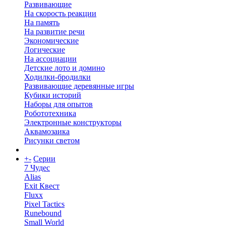
Развивающие
На скорость реакции
На память
На развитие речи
Экономические
Логические
На ассоциации
Детские лото и домино
Ходилки-бродилки
Развивающие деревянные игры
Кубики историй
Наборы для опытов
Робототехника
Электронные конструкторы
Аквамозаика
Рисунки светом
+
-
Серии
7 Чудес
Alias
Exit Квест
Fluxx
Pixel Tactics
Runebound
Small World