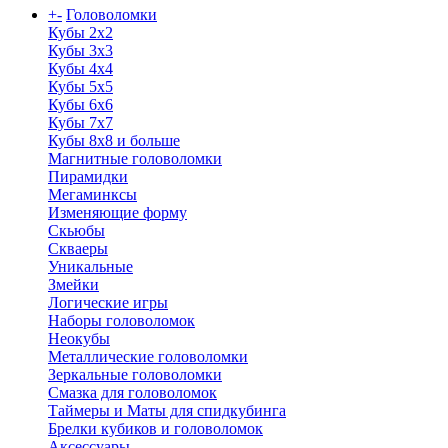
+
-
Головоломки
Кубы 2х2
Кубы 3х3
Кубы 4x4
Кубы 5х5
Кубы 6х6
Кубы 7х7
Кубы 8х8 и больше
Магнитные головоломки
Пирамидки
Мегаминксы
Изменяющие форму
Скьюбы
Скваеры
Уникальные
Змейки
Логические игры
Наборы головоломок
Неокубы
Металлические головоломки
Зеркальные головоломки
Смазка для головоломок
Таймеры и Маты для спидкубинга
Брелки кубиков и головоломок
Аксессуары