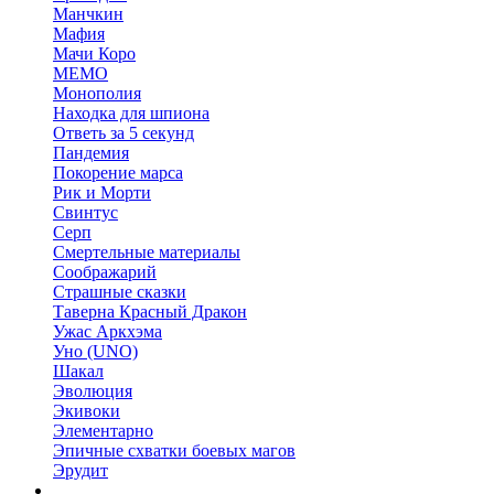
Манчкин
Мафия
Мачи Коро
МЕМО
Монополия
Находка для шпиона
Ответь за 5 секунд
Пандемия
Покорение марса
Рик и Морти
Свинтус
Серп
Смертельные материалы
Соображарий
Страшные сказки
Таверна Красный Дракон
Ужас Аркхэма
Уно (UNO)
Шакал
Эволюция
Экивоки
Элементарно
Эпичные схватки боевых магов
Эрудит