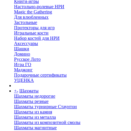
Книги-игры
Настольно-ролевые НРИ
Magic the Gathering
Для влюбленных
Застольные
Протекторы для игр
Игральные кости
Набор костей для НРИ
Аксессуары
Шашки
Домино
Русское Лото
Игра ГО
Маджонг
Подарочные сертификаты
УЦЕНКА
+
-
Шахматы
Шахматы недорогие
Шахматы резные
Шахматы турнирные Стаунтон
Шахматы из камня
Шахматы из металла
Шахматы из композитной смолы
Шахматы магнитные