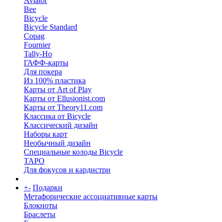
Aviator
Bee
Bicycle
Bicycle Standard
Copag
Fournier
Tally-Ho
ГАФФ-карты
Для покера
Из 100% пластика
Карты от Art of Play
Карты от Ellusionist.com
Карты от Theory11.com
Классика от Bicycle
Классический дизайн
Наборы карт
Необычный дизайн
Специальные колоды Bicycle
ТАРО
Для фокусов и кардистри
+
-
Подарки
Метафорические ассоциативные карты
Блокноты
Браслеты