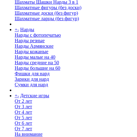
Шахматы Шашки Нарды 3 в 1
Шахматные фигуры (без доски)
Шахматные доски (без фигур)
Шахматные ларцы (без фигур)
+
-
Нарды
Нарды с фотопечатью
Нарды резные
Нарды Армянские
Нарды кожаные
Нарды малые на 40
Нарды средние на 50
Нарды большие на 60
Фишки для нард
Зарики для нард
Сумки для нард
+
-
Детские игры
От 2 лет
От 3 лет
От 4 лет
От 5 лет
От 6 лет
От 7 лет
На внимание