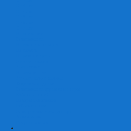
От 2 лет
От 3 лет
От 4 лет
От 5 лет
От 6 лет
От 7 лет
На внимание
Развивающие
На скорость реакции
На память
На развитие речи
Экономические
Логические
На ассоциации
Детские лото и домино
Ходилки-бродилки
Развивающие деревянные игры
Кубики историй
Наборы для опытов
Робототехника
Электронные конструкторы
Аквамозаика
Рисунки светом