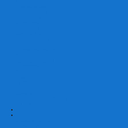
Со сценарием
С миниатюрами
С приложением
Игры-квесты
Книги-игры
Настольно-ролевые НРИ
Magic the Gathering
Для влюбленных
Застольные
Протекторы для игр
Игральные кости
Набор костей для НРИ
Аксессуары
Шашки
Домино
Русское Лото
Игра ГО
Маджонг
Подарочные сертификаты
УЦЕНКА
+
-
Шахматы
Шахматы недорогие
Шахматы резные