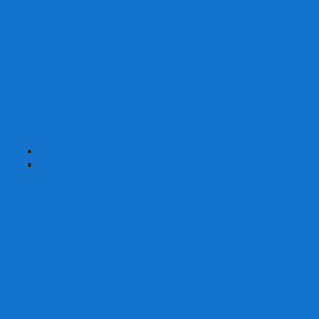
Наборы для покера на 200 фишек
Наборы для покера на 300 фишек
Наборы для покера на 500 фишек
Наборы для покера из 100% керамики
Наборы для покера Las Vegas
Сукно для покера
Карт-протекторы для покера
Фишки для покера
Аксессуары для покера
Кейсы для покера (пустые)
Собери свой набор для покера сам
+
-
Карты
Aviator
Bee
Bicycle
Bicycle Standard
Copag
Fournier
Tally-Ho
ГАФФ-карты
Для покера
Из 100% пластика
Карты от Art of Play