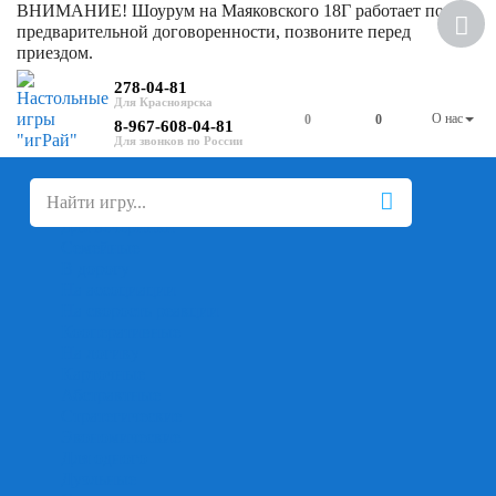
ВНИМАНИЕ! Шоурум на Маяковского 18Г работает по
Хит
предварительной договоренности, позвоните перед
приездом.
Скидка
278-04-81
О нас
0
0
8-967-608-04-81
+
-
Настольные игры
Для компании
Для вечеринки
Семейные
В дорогу
На ассоциации
На скорость реакции
Кооперативные
На логику
Карточные
Абстрактные
Стратегические
Экономические
Для одного
Дуэльные