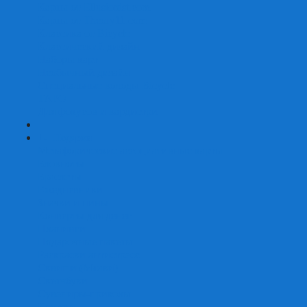
Карты от Ellusionist.com
Карты от Theory11.com
Классика от Bicycle
Классический дизайн
Наборы карт
Необычный дизайн
Специальные колоды Bicycle
ТАРО
Для фокусов и кардистри
+
-
Подарки
Метафорические ассоциативные карты
Блокноты
Браслеты
Ежедневники
Значки и пины
Конверты для денег
Планинги
Подарочные пакеты
Раскраски антистресс
Сквиши (Мялки)
Скетчбуки
Сувениры-приколы
Кружки