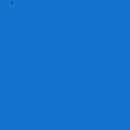
+
-
Серии
7 Чудес
Alias
Exit Квест
Fluxx
Pixel Tactics
Runebound
Small World
Азул
Активити
Башня, Дженга
Билет на поезд
Бэнг!
Взрывные котята
Воображарий
Время приключений
Гномы - вредители
Гравити фолз
Детективные истории
Детективные хроники
Диксит
Замес
Звёздные империи
Зомби в доме