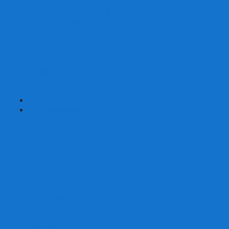
Страшные сказки
Таверна Красный Дракон
Ужас Аркхэма
Уно (UNO)
Шакал
Эволюция
Экивоки
Элементарно
Эпичные схватки боевых магов
Эрудит
+
-
Головоломки
Кубы 2х2
Кубы 3х3
Кубы 4x4
Кубы 5х5
Кубы 6х6
Кубы 7х7
Кубы 8х8 и больше
Магнитные головоломки
Пирамидки
Мегаминксы
Изменяющие форму
Скьюбы