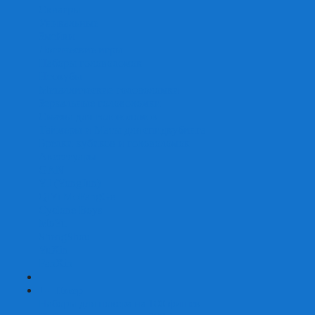
Скваеры
Уникальные
Змейки
Логические игры
Наборы головоломок
Неокубы
Металлические головоломки
Зеркальные головоломки
Смазка для головоломок
Таймеры и Маты для спидкубинга
Брелки кубиков и головоломок
Аксессуары
GAN
YJ (YongJun)
QiYi MoFangGe
Cyclone Boys
MoYu
ShengShou
YuXin
FanXin
+
-
Покер
Наборы для покера на 100 фишек