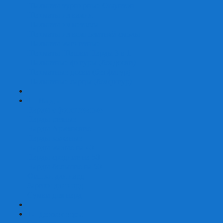
Шахматы турнирные Стаунтон
Шахматы из камня
Шахматы из металла
Шахматы из композитной смолы
Шахматы магнитные
Шахматы Шашки Нарды 3 в 1
Шахматные фигуры (без доски)
Шахматные доски (без фигур)
Шахматные ларцы (без фигур)
+
-
Нарды
Нарды с фотопечатью
Нарды резные
Нарды Армянские
Нарды кожаные
Нарды малые на 40
Нарды средние на 50
Нарды большие на 60
Фишки для нард
Зарики для нард
Сумки для нард
+
-
Детские игры