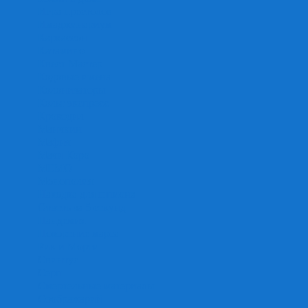
Игра престолов
Имаджинариум
Каркассон
Катамино
Квест Мастер
Кодовые имена
Колонизаторы
Кольт экспресс
Крокодил
Манчкин
Мафия
Мачи Коро
МЕМО
Монополия
Находка для шпиона
Ответь за 5 секунд
Пандемия
Покорение марса
Рик и Морти
Свинтус
Серп
Смертельные материалы
Соображарий