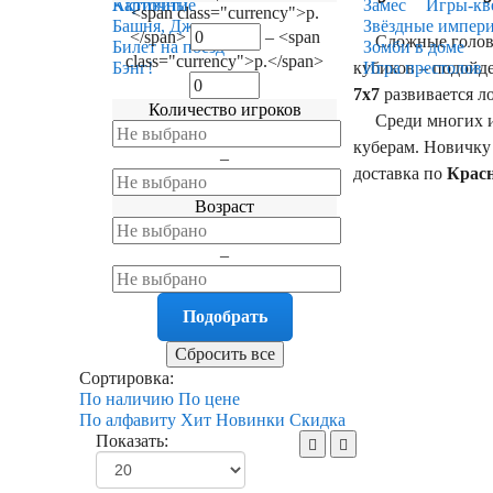
Карточные
Активити
Замес
Игры-кв
<span class="currency">р.
Башня, Дженга
Звёздные импер
</span>
–
<span
Сложные головоло
Билет на поезд
Зомби в доме
class="currency">р.</span>
кубиков – подойд
Бэнг!
Игра престолов
7x7
развивается л
Количество игроков
Среди многих из
куберам. Новичку 
–
доставка по
Крас
Возраст
–
Сортировка:
По наличию
По цене
По алфавиту
Хит
Новинки
Скидка
Показать: