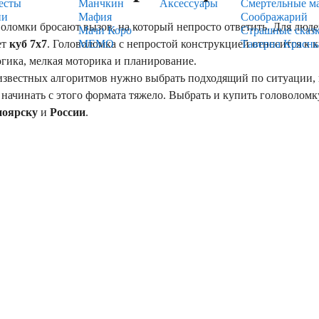
есты
Манчкин
Аксессуары
Смертельные м
ии
Мафия
Соображарий
мки бросают вызов, на который непросто ответить. Для людей
Мачи Коро
Страшные сказ
ет
куб 7х7
. Головоломка с непростой конструкцией относится к 
МЕМО
Таверна Красн
огика, мелкая моторика и планирование.
вестных алгоритмов нужно выбрать подходящий по ситуации, 
начинать с этого формата тяжело. Выбрать и купить головоломк
ноярску
и
России
.