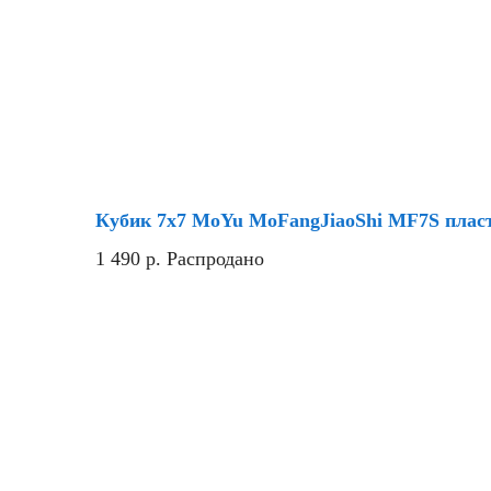
Хит
Кубик 7х7 MoYu MoFangJiaoShi MF7S плас
1 490
р.
Распродано