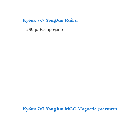
Кубик 7х7 YongJun RuiFu
1 290
р.
Распродано
Скидка
Кубик 7х7 YongJun MGC Magnetic (магнит