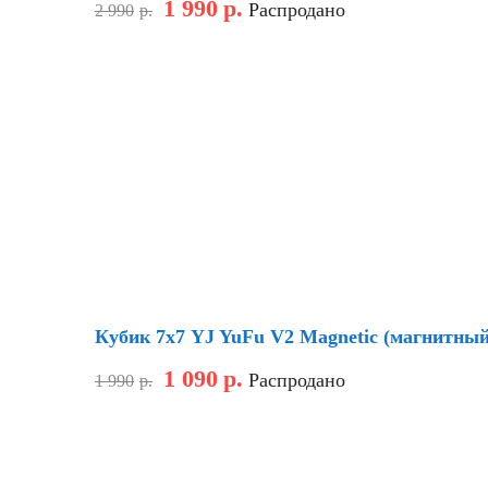
1 990
р.
Распродано
2 990
р.
Скидка
Кубик 7х7 YJ YuFu V2 Magnetic (магнитный
1 090
р.
Распродано
1 990
р.