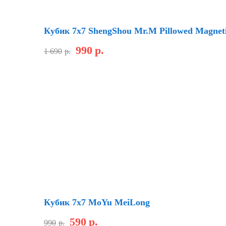
Новинка
Скидка
Кубик 7х7 ShengShou Mr.M Pillowed Magnet
990
р.
1 690
р.
Скидка
Кубик 7х7 MoYu MeiLong
590
р.
990
р.