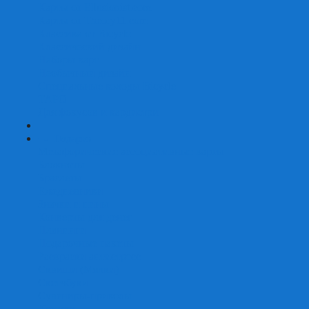
Карты от Ellusionist.com
Карты от Theory11.com
Классика от Bicycle
Классический дизайн
Наборы карт
Необычный дизайн
Специальные колоды Bicycle
ТАРО
Для фокусов и кардистри
+
-
Подарки
Метафорические ассоциативные карты
Блокноты
Браслеты
Ежедневники
Значки и пины
Конверты для денег
Планинги
Подарочные пакеты
Раскраски антистресс
Сквиши (Мялки)
Скетчбуки
Сувениры-приколы
Кружки