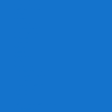
Игра престолов
Имаджинариум
Каркассон
Катамино
Квест Мастер
Кодовые имена
Колонизаторы
Кольт экспресс
Крокодил
Манчкин
Мафия
Мачи Коро
МЕМО
Монополия
Находка для шпиона
Ответь за 5 секунд
Пандемия
Покорение марса
Рик и Морти
Свинтус
Серп
Смертельные материалы
Соображарий