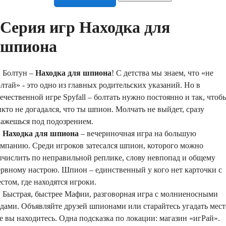
Серия игр Находка для
шпиона
олтун –
Находка для шпиона
! С детства мы знаем, что «не
лтай» - это одно из главных родительских указаний. Но в
ечественной игре Spyfall – болтать нужно постоянно и так, чтоб
кто не догадался, что ты шпион. Молчать не выйдет, сразу
кажешься под подозрением.
Находка для шпиона
– вечериночная игра на большую
омпанию. Среди игроков затесался шпион, которого можно
ычислить по неправильной реплике, слову невпопад и общему
ервному настрою. Шпион – единственный у кого нет карточки с
стом, где находятся игроки.
ыстрая, быстрее Мафии, разговорная игра с молниеносными
дами. Объявляйте друзей шпионами или старайтесь угадать мест
е вы находитесь. Одна подсказка по локации: магазин «игРай».