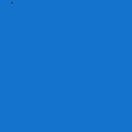
+
-
Серии
7 Чудес
Alias
Exit Квест
Fluxx
Pixel Tactics
Runebound
Small World
Азул
Активити
Башня, Дженга
Билет на поезд
Бэнг!
Взрывные котята
Воображарий
Время приключений
Гномы - вредители
Гравити фолз
Детективные истории
Детективные хроники
Диксит
Замес
Звёздные империи
Зомби в доме