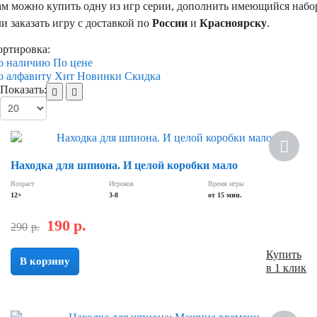
ам можно купить одну из игр серии, дополнить имеющийся набо
и заказать игру с доставкой по
России
и
Красноярску
.
ортировка:
о наличию
По цене
о алфавиту
Хит
Новинки
Скидка
Показать:
Скидка
Находка для шпиона. И целой коробки мало
Возраст
Игроков
Время игры
12+
3-8
от 15 мин.
190
р.
290
р.
Купить
В корзину
в 1 клик