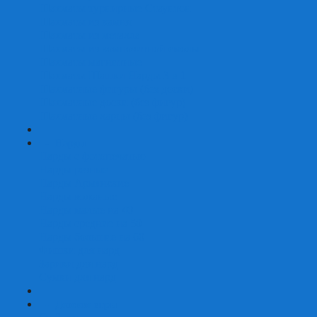
Шахматы турнирные Стаунтон
Шахматы из камня
Шахматы из металла
Шахматы из композитной смолы
Шахматы магнитные
Шахматы Шашки Нарды 3 в 1
Шахматные фигуры (без доски)
Шахматные доски (без фигур)
Шахматные ларцы (без фигур)
+
-
Нарды
Нарды с фотопечатью
Нарды резные
Нарды Армянские
Нарды кожаные
Нарды малые на 40
Нарды средние на 50
Нарды большие на 60
Фишки для нард
Зарики для нард
Сумки для нард
+
-
Детские игры