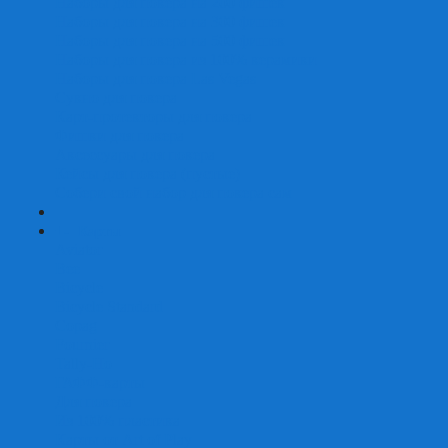
Наборы для покера на 200 фишек
Наборы для покера на 300 фишек
Наборы для покера на 500 фишек
Наборы для покера из 100% керамики
Наборы для покера Las Vegas
Сукно для покера
Карт-протекторы для покера
Фишки для покера
Аксессуары для покера
Кейсы для покера (пустые)
Собери свой набор для покера сам
+
-
Карты
Aviator
Bee
Bicycle
Bicycle Standard
Copag
Fournier
Tally-Ho
ГАФФ-карты
Для покера
Из 100% пластика
Карты от Art of Play