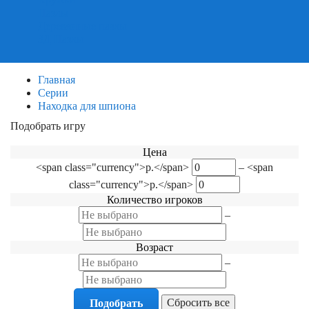
Пазлы
Деревянные пазлы
3Д Пазлы
Главная
Серии
Находка для шпиона
Подобрать игру
Фильтр по категориям
Цена
<span class="currency">р.</span>
–
<span
class="currency">р.</span>
Количество игроков
–
Возраст
–