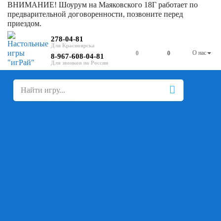
ВНИМАНИЕ! Шоурум на Маяковского 18Г работает по
предварительной договоренности, позвоните перед
приездом.
278-04-81
О нас
0
0
8-967-608-04-81
+
-
Настольные игры
Для компании
Для вечеринки
Семейные
В дорогу
На ассоциации
На скорость реакции
Кооперативные
На логику
Карточные
Абстрактные
Стратегические
Экономические
Для одного
Дуэльные