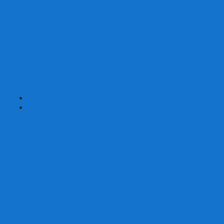
Страшные сказки
Таверна Красный Дракон
Ужас Аркхэма
Уно (UNO)
Шакал
Эволюция
Экивоки
Элементарно
Эпичные схватки боевых магов
Эрудит
+
-
Головоломки
Кубы 2х2
Кубы 3х3
Кубы 4x4
Кубы 5х5
Кубы 6х6
Кубы 7х7
Кубы 8х8 и больше
Магнитные головоломки
Пирамидки
Мегаминксы
Изменяющие форму
Скьюбы