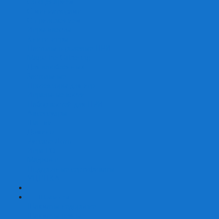
Со сценарием
С миниатюрами
С приложением
Игры-квесты
Книги-игры
Настольно-ролевые НРИ
Magic the Gathering
Для влюбленных
Застольные
Протекторы для игр
Игральные кости
Набор костей для НРИ
Аксессуары
Шашки
Домино
Русское Лото
Игра ГО
Маджонг
Подарочные сертификаты
УЦЕНКА
+
-
Шахматы
Шахматы недорогие
Шахматы резные