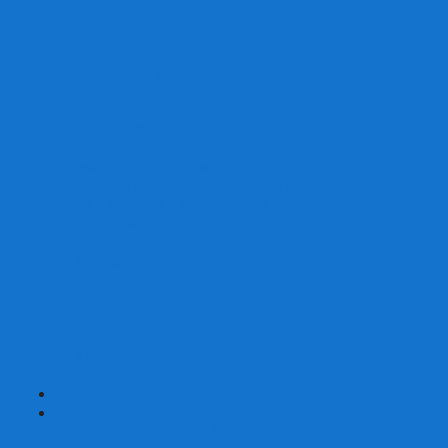
Скваеры
Уникальные
Змейки
Логические игры
Наборы головоломок
Неокубы
Металлические головоломки
Зеркальные головоломки
Смазка для головоломок
Таймеры и Маты для спидкубинга
Брелки кубиков и головоломок
Аксессуары
GAN
YJ (YongJun)
QiYi MoFangGe
Cyclone Boys
MoYu
ShengShou
YuXin
FanXin
+
-
Покер
Наборы для покера на 100 фишек