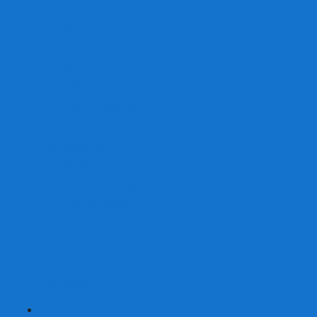
От 2 лет
От 3 лет
От 4 лет
От 5 лет
От 6 лет
От 7 лет
На внимание
Развивающие
На скорость реакции
На память
На развитие речи
Экономические
Логические
На ассоциации
Детские лото и домино
Ходилки-бродилки
Развивающие деревянные игры
Кубики историй
Наборы для опытов
Робототехника
Электронные конструкторы
Аквамозаика
Рисунки светом