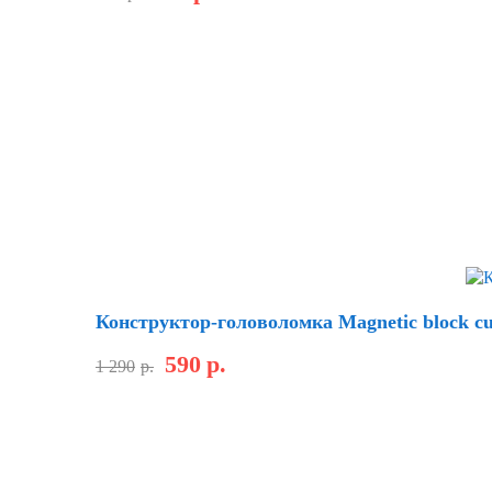
Скидка
Конструктор-головоломка Magnetic block c
590
р.
1 290
р.