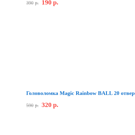
190
р.
390
р.
Скидка
Головоломка Magic Rainbow BALL 20 отве
320
р.
590
р.