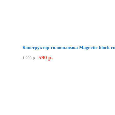
Скидка
Конструктор-головоломка Magnetic block c
590
р.
1 290
р.