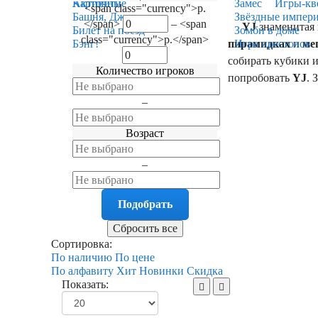
Карточные
Активити
Замес
Игры-кв
<span class="currency">р.
Башня, Дженга
Звёздные импер
</span>
–
<span
YJ
знаменитая 
Билет на поезд
Зомби в доме
class="currency">р.</span>
пирамидках
и
ме
Бэнг!
Игра престолов
собирать кубики 
Количество игроков
попробовать
YJ
. 
–
Возраст
–
Сортировка:
По наличию
По цене
По алфавиту
Хит
Новинки
Скидка
Показать: