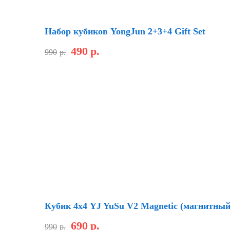
Скидка
Набор кубиков YongJun 2+3+4 Gift Set
490
р.
990
р.
Новинка
Скидка
Кубик 4х4 YJ YuSu V2 Magnetic (магнитный
690
р.
990
р.