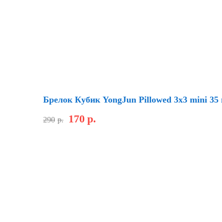
Хит
Скидка
Брелок Кубик YongJun Pillowed 3х3 mini 3
170
р.
290
р.