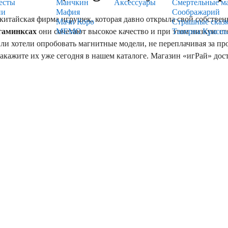
есты
Манчкин
Аксессуары
Смертельные м
ии
Мафия
Соображарий
китайская фирма игрушек, которая давно открыла свой собстве
Мачи Коро
Страшные сказ
гаминксах
они сочетают высокое качество и при этом низкую ст
МЕМО
Таверна Красн
или хотели опробовать магнитные модели, не переплачивая за п
Закажите их уже сегодня в нашем каталоге. Магазин «игРай» дос