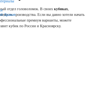
атериалы
нный отдел головоломок. В своих
кубиках
,
ки
оимость производства. Если вы давно хотели начать
ый Дракон
рофессиональные премиум варианты, можете
тавит кубик по России и Красноярску.