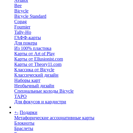
Aviator
Bee
Bicycle
Bicycle Standard
Copag
Fournier
Tally-Ho
ГАФФ-карты
Для покера
Из 100% пластика
Карты от Art of Play
Карты от Ellusionist.com
Карты от Theory11.com
Классика от Bicycle
Классический дизайн
Наборы карт
Необычный дизайн
Специальные колоды Bicycle
ТАРО
Для фокусов и кардистри
+
-
Подарки
Метафорические ассоциативные карты
Блокноты
Браслеты