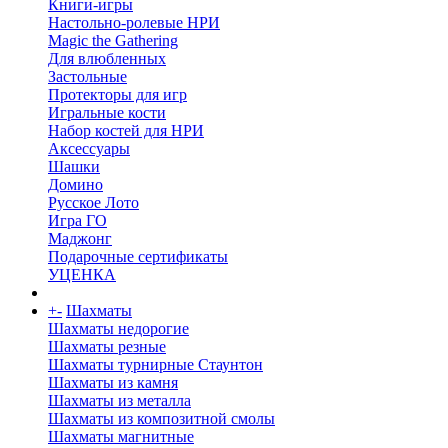
Книги-игры
Настольно-ролевые НРИ
Magic the Gathering
Для влюбленных
Застольные
Протекторы для игр
Игральные кости
Набор костей для НРИ
Аксессуары
Шашки
Домино
Русское Лото
Игра ГО
Маджонг
Подарочные сертификаты
УЦЕНКА
+
-
Шахматы
Шахматы недорогие
Шахматы резные
Шахматы турнирные Стаунтон
Шахматы из камня
Шахматы из металла
Шахматы из композитной смолы
Шахматы магнитные