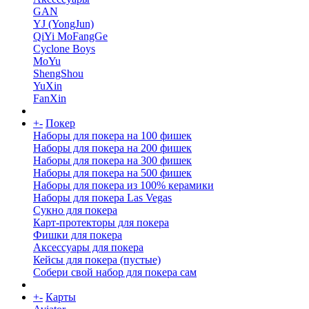
GAN
YJ (YongJun)
QiYi MoFangGe
Cyclone Boys
MoYu
ShengShou
YuXin
FanXin
+
-
Покер
Наборы для покера на 100 фишек
Наборы для покера на 200 фишек
Наборы для покера на 300 фишек
Наборы для покера на 500 фишек
Наборы для покера из 100% керамики
Наборы для покера Las Vegas
Сукно для покера
Карт-протекторы для покера
Фишки для покера
Аксессуары для покера
Кейсы для покера (пустые)
Собери свой набор для покера сам
+
-
Карты