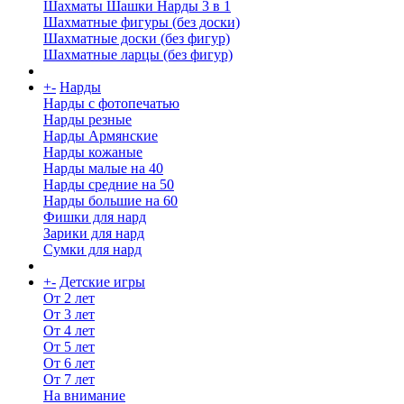
Шахматы Шашки Нарды 3 в 1
Шахматные фигуры (без доски)
Шахматные доски (без фигур)
Шахматные ларцы (без фигур)
+
-
Нарды
Нарды с фотопечатью
Нарды резные
Нарды Армянские
Нарды кожаные
Нарды малые на 40
Нарды средние на 50
Нарды большие на 60
Фишки для нард
Зарики для нард
Сумки для нард
+
-
Детские игры
От 2 лет
От 3 лет
От 4 лет
От 5 лет
От 6 лет
От 7 лет
На внимание