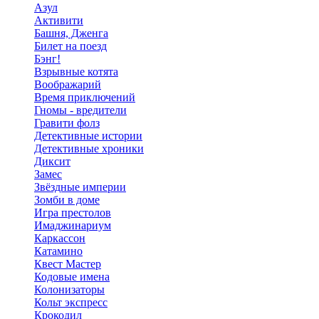
Азул
Активити
Башня, Дженга
Билет на поезд
Бэнг!
Взрывные котята
Воображарий
Время приключений
Гномы - вредители
Гравити фолз
Детективные истории
Детективные хроники
Диксит
Замес
Звёздные империи
Зомби в доме
Игра престолов
Имаджинариум
Каркассон
Катамино
Квест Мастер
Кодовые имена
Колонизаторы
Кольт экспресс
Крокодил