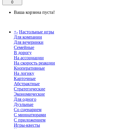
0
Ваша корзина пуста!
Каталог
+
-
Настольные игры
Для компании
Для вечеринки
Семейные
В дорогу
На ассоциации
На скорость реакции
Кооперативные
На логику
Карточные
Абстрактные
Стратегические
Экономические
Для одного
Дуэльные
Со сценарием
С миниатюрами
С приложением
Игры-квесты