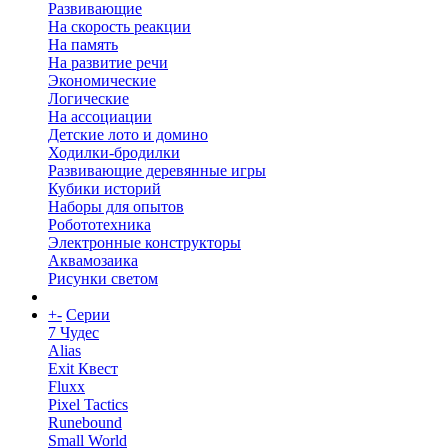
Развивающие
На скорость реакции
На память
На развитие речи
Экономические
Логические
На ассоциации
Детские лото и домино
Ходилки-бродилки
Развивающие деревянные игры
Кубики историй
Наборы для опытов
Робототехника
Электронные конструкторы
Аквамозаика
Рисунки светом
+
-
Серии
7 Чудес
Alias
Exit Квест
Fluxx
Pixel Tactics
Runebound
Small World