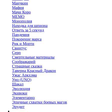
Манчкин
Мафия
Мачи Коро
МЕМО
Монополия
Находка для шпиона
Ответь за 5 секунд
Пандемия
Покорение марса
Рик и Морти
Свинтус
Серп
Смертельные материалы
Соображарий
Страшные сказки
Таверна Красный Дракон
Ужас Аркхэма
Уно (UNO)
Шакал
Эволюция
Экивоки
Элементарно
Эпичные схватки боевых магов
Эрудит