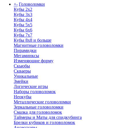
+
-
Головоломки
Кубы 2х2
Кубы 3х3
Кубы 4x4
Кубы 5х5
Кубы 6х6
Кубы 7х7
Кубы 8х8 и больше
Магнитные головоломки
Пирамидки
Мегаминксы
Изменяющие форму
Скьюбы
Скваеры
Уникальные
Змейки
Логические игры
Наборы головоломок
Неокубы
Металлические головоломки
Зеркальные головоломки
Смазка для головоломок
Таймеры и Маты для спидкубинга
Брелки кубиков и головоломок
Аксессуары