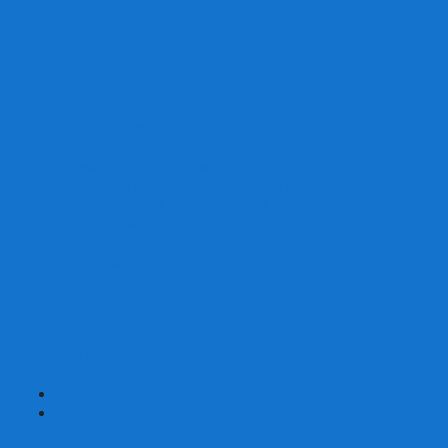
Скваеры
Уникальные
Змейки
Логические игры
Наборы головоломок
Неокубы
Металлические головоломки
Зеркальные головоломки
Смазка для головоломок
Таймеры и Маты для спидкубинга
Брелки кубиков и головоломок
Аксессуары
GAN
YJ (YongJun)
QiYi MoFangGe
Cyclone Boys
MoYu
ShengShou
YuXin
FanXin
+
-
Покер
Наборы для покера на 100 фишек