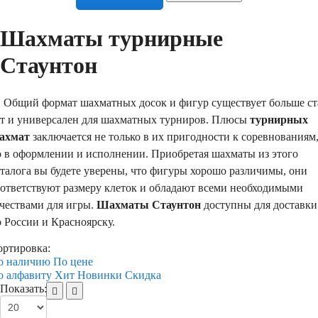
Шахматы турнирные
Стаунтон
бщий формат шахматных досок и фигур существует больше ст
ет и универсален для шахматных турниров. Плюсы
турнирных
ахмат
заключается не только в их пригодности к соревнованиям
о в оформлении и исполнении. Приобретая шахматы из этого
талога вы будете уверены, что фигуры хорошо различимы, они
оответствуют размеру клеток и обладают всеми необходимыми
ачествами для игры.
Шахматы Стаунтон
доступны для доставки
 России и Красноярску.
ортировка:
о наличию
По цене
о алфавиту
Хит
Новинки
Скидка
Показать: