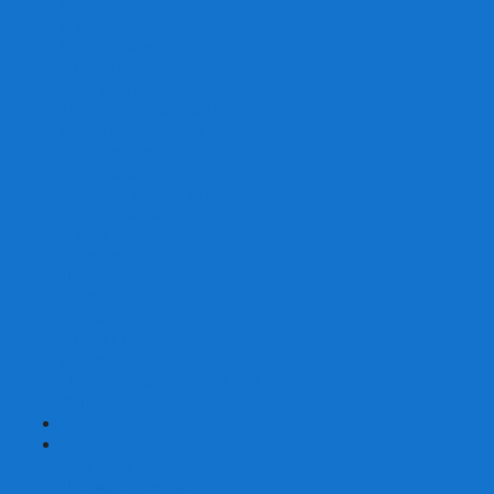
Со сценарием
С миниатюрами
С приложением
Игры-квесты
Книги-игры
Настольно-ролевые НРИ
Magic the Gathering
Для влюбленных
Застольные
Протекторы для игр
Игральные кости
Набор костей для НРИ
Аксессуары
Шашки
Домино
Русское Лото
Игра ГО
Маджонг
Подарочные сертификаты
УЦЕНКА
+
-
Шахматы
Шахматы недорогие
Шахматы резные