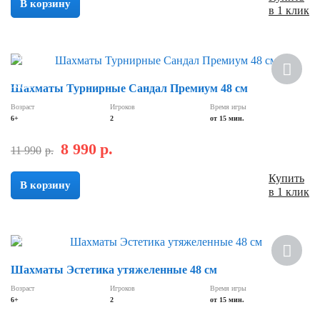
В корзину
в 1 клик
Хит
Скидка
Шахматы Турнирные Сандал Премиум 48 см
Возраст
Игроков
Время игры
6+
2
от 15 мин.
8 990
р.
11 990
р.
Купить
В корзину
в 1 клик
Хит
Шахматы Эстетика утяжеленные 48 см
Возраст
Игроков
Время игры
6+
2
от 15 мин.