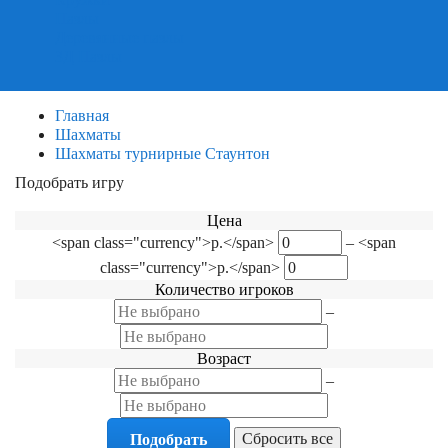
Пазлы
Деревянные пазлы
3Д Пазлы
Главная
Шахматы
Шахматы турнирные Стаунтон
Подобрать игру
Фильтр по категориям
Цена
<span class="currency">р.</span>
–
<span
class="currency">р.</span>
Количество игроков
–
Возраст
–