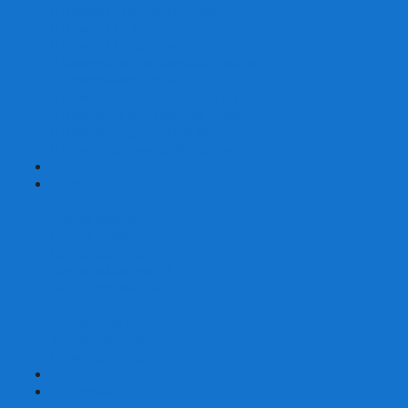
Шахматы турнирные Стаунтон
Шахматы из камня
Шахматы из металла
Шахматы из композитной смолы
Шахматы магнитные
Шахматы Шашки Нарды 3 в 1
Шахматные фигуры (без доски)
Шахматные доски (без фигур)
Шахматные ларцы (без фигур)
+
-
Нарды
Нарды с фотопечатью
Нарды резные
Нарды Армянские
Нарды кожаные
Нарды малые на 40
Нарды средние на 50
Нарды большие на 60
Фишки для нард
Зарики для нард
Сумки для нард
+
-
Детские игры