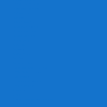
Игра престолов
Имаджинариум
Каркассон
Катамино
Квест Мастер
Кодовые имена
Колонизаторы
Кольт экспресс
Крокодил
Манчкин
Мафия
Мачи Коро
МЕМО
Монополия
Находка для шпиона
Ответь за 5 секунд
Пандемия
Покорение марса
Рик и Морти
Свинтус
Серп
Смертельные материалы
Соображарий