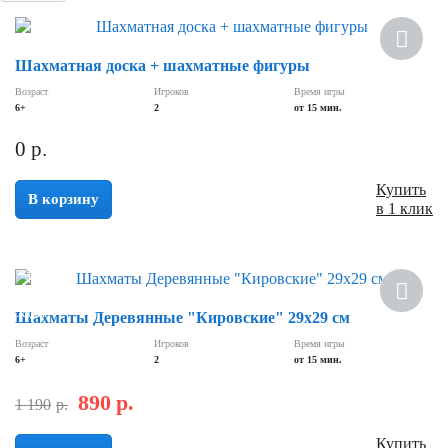
Шахматная доска + шахматные фигуры
Возраст
Игроков
Время игры
6+
2
от 15 мин.
0
р.
Купить
В корзину
в 1 клик
Хит
Скидка
Шахматы Деревянные "Кировские" 29х29 см
Возраст
Игроков
Время игры
6+
2
от 15 мин.
890
р.
1 190
р.
Купить