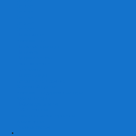
От 2 лет
От 3 лет
От 4 лет
От 5 лет
От 6 лет
От 7 лет
На внимание
Развивающие
На скорость реакции
На память
На развитие речи
Экономические
Логические
На ассоциации
Детские лото и домино
Ходилки-бродилки
Развивающие деревянные игры
Кубики историй
Наборы для опытов
Робототехника
Электронные конструкторы
Аквамозаика
Рисунки светом