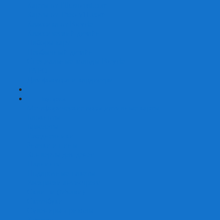
Карты от Ellusionist.com
Карты от Theory11.com
Классика от Bicycle
Классический дизайн
Наборы карт
Необычный дизайн
Специальные колоды Bicycle
ТАРО
Для фокусов и кардистри
+
-
Подарки
Метафорические ассоциативные карты
Блокноты
Браслеты
Ежедневники
Значки и пины
Конверты для денег
Планинги
Подарочные пакеты
Раскраски антистресс
Сквиши (Мялки)
Скетчбуки
Сувениры-приколы
Кружки