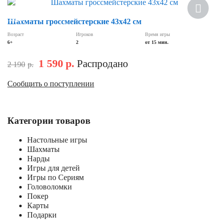
Скидка
Шахматы гроссмейстерские 43х42 см
Возраст
Игроков
Время игры
6+
2
от 15 мин.
1 590
р.
Распродано
2 190
р.
Сообщить о поступлении
Категории товаров
Настольные игры
Шахматы
Нарды
Игры для детей
Игры по Сериям
Головоломки
Покер
Карты
Подарки