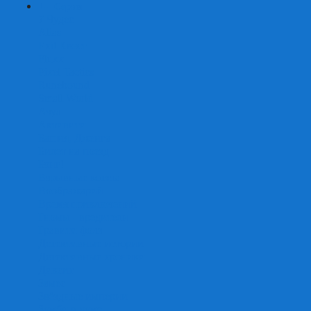
+
-
Серии
7 Чудес
Alias
Exit Квест
Fluxx
Pixel Tactics
Runebound
Small World
Азул
Активити
Башня, Дженга
Билет на поезд
Бэнг!
Взрывные котята
Воображарий
Время приключений
Гномы - вредители
Гравити фолз
Детективные истории
Детективные хроники
Диксит
Замес
Звёздные империи
Зомби в доме