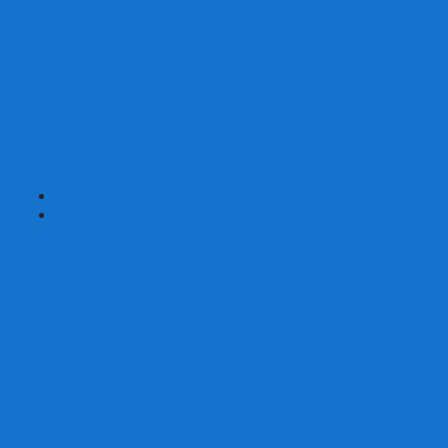
Страшные сказки
Таверна Красный Дракон
Ужас Аркхэма
Уно (UNO)
Шакал
Эволюция
Экивоки
Элементарно
Эпичные схватки боевых магов
Эрудит
+
-
Головоломки
Кубы 2х2
Кубы 3х3
Кубы 4x4
Кубы 5х5
Кубы 6х6
Кубы 7х7
Кубы 8х8 и больше
Магнитные головоломки
Пирамидки
Мегаминксы
Изменяющие форму
Скьюбы