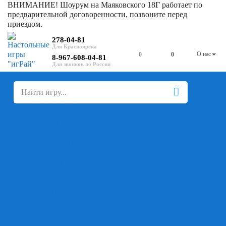
ВНИМАНИЕ! Шоурум на Маяковского 18Г работает по
предварительной договоренности, позвоните перед
приездом.
278-04-81
О нас
0
0
8-967-608-04-81
+
-
Настольные игры
Для компании
Для вечеринки
Семейные
В дорогу
На ассоциации
На скорость реакции
Кооперативные
На логику
Карточные
Абстрактные
Стратегические
Экономические
Для одного
Дуэльные