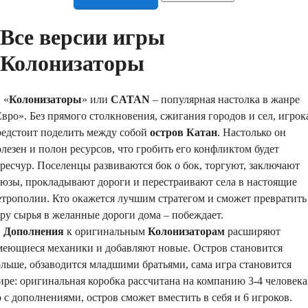
Все версии игры
Колонизаторы
«
Колонизаторы
» или
CATAN
– популярная настолка в жанре
вро». Без прямого столкновения, сжигания городов и сел, игрок
редстоит поделить между собой
остров Катан
. Настолько он
лезен и полон ресурсов, что гробить его конфликтом будет
ресчур. Поселенцы развиваются бок о бок, торгуют, заключают
оюзы, прокладывают дороги и перестраивают села в настоящие
етрополии. Кто окажется лучшим стратегом и сможет превратить
ру сырья в желанные дороги дома – побеждает.
Дополнения
к оригинальным
Колонизаторам
расширяют
меющиеся механики и добавляют новые. Остров становится
льше, обзаводится младшими братьями, сама игра становится
ре: оригинальная коробка рассчитана на компанию 3-4 человека
 с дополнениями, остров сможет вместить в себя и 6 игроков.