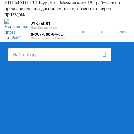
ВНИМАНИЕ! Шоурум на Маяковского 18Г работает по
предварительной договоренности, позвоните перед
приездом.
278-04-81
О нас
0
0
8-967-608-04-81
+
-
Настольные игры
Для компании
Для вечеринки
Семейные
В дорогу
На ассоциации
На скорость реакции
Кооперативные
На логику
Карточные
Абстрактные
Стратегические
Экономические
Для одного
Дуэльные