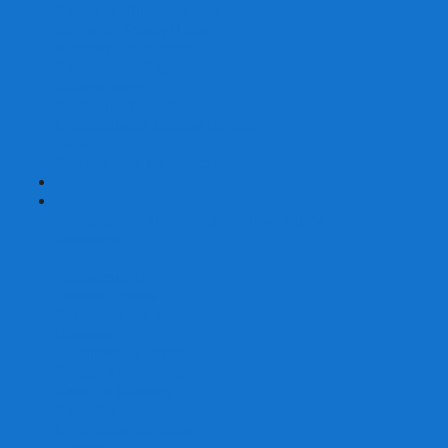
Карты от Ellusionist.com
Карты от Theory11.com
Классика от Bicycle
Классический дизайн
Наборы карт
Необычный дизайн
Специальные колоды Bicycle
ТАРО
Для фокусов и кардистри
+
-
Подарки
Метафорические ассоциативные карты
Блокноты
Браслеты
Ежедневники
Значки и пины
Конверты для денег
Планинги
Подарочные пакеты
Раскраски антистресс
Сквиши (Мялки)
Скетчбуки
Сувениры-приколы
Кружки