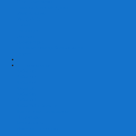
Страшные сказки
Таверна Красный Дракон
Ужас Аркхэма
Уно (UNO)
Шакал
Эволюция
Экивоки
Элементарно
Эпичные схватки боевых магов
Эрудит
+
-
Головоломки
Кубы 2х2
Кубы 3х3
Кубы 4x4
Кубы 5х5
Кубы 6х6
Кубы 7х7
Кубы 8х8 и больше
Магнитные головоломки
Пирамидки
Мегаминксы
Изменяющие форму
Скьюбы