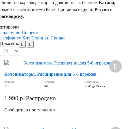
илет на корабль, который довезет вас к берегам
Катана
,
одается в магазине «игРай». Доставим игру по
России
и
расноярску
.
ортировка:
о наличию
По цене
о алфавиту
Хит
Новинки
Скидка
Показать:
Колонизаторы. Расширение для 5-6 игроков
Возраст
Игроков
Время игры
10+
3-6
от 60 до 90 мин.
1 990
р.
Распродано
Сообщить о поступлении