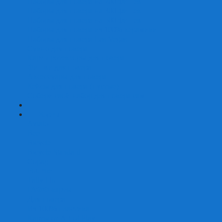
Наборы для покера на 200 фишек
Наборы для покера на 300 фишек
Наборы для покера на 500 фишек
Наборы для покера из 100% керамики
Наборы для покера Las Vegas
Сукно для покера
Карт-протекторы для покера
Фишки для покера
Аксессуары для покера
Кейсы для покера (пустые)
Собери свой набор для покера сам
+
-
Карты
Aviator
Bee
Bicycle
Bicycle Standard
Copag
Fournier
Tally-Ho
ГАФФ-карты
Для покера
Из 100% пластика
Карты от Art of Play