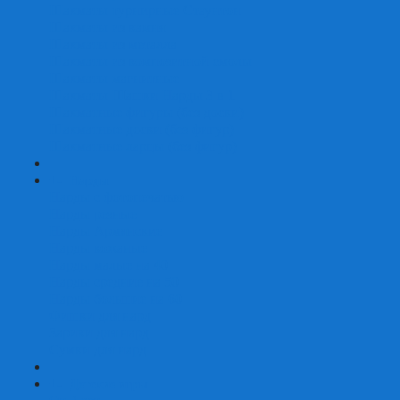
Шахматы турнирные Стаунтон
Шахматы из камня
Шахматы из металла
Шахматы из композитной смолы
Шахматы магнитные
Шахматы Шашки Нарды 3 в 1
Шахматные фигуры (без доски)
Шахматные доски (без фигур)
Шахматные ларцы (без фигур)
+
-
Нарды
Нарды с фотопечатью
Нарды резные
Нарды Армянские
Нарды кожаные
Нарды малые на 40
Нарды средние на 50
Нарды большие на 60
Фишки для нард
Зарики для нард
Сумки для нард
+
-
Детские игры