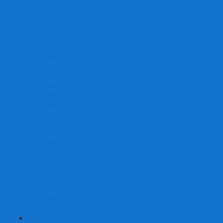
От 2 лет
От 3 лет
От 4 лет
От 5 лет
От 6 лет
От 7 лет
На внимание
Развивающие
На скорость реакции
На память
На развитие речи
Экономические
Логические
На ассоциации
Детские лото и домино
Ходилки-бродилки
Развивающие деревянные игры
Кубики историй
Наборы для опытов
Робототехника
Электронные конструкторы
Аквамозаика
Рисунки светом