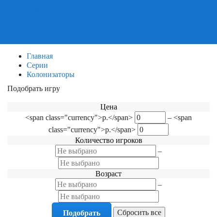
Пазлы
Деревянные пазлы
3Д Пазлы
Главная
Серии
Колонизаторы
Подобрать игру
Фильтр по категориям
Цена
<span class="currency">р.</span>
–
<span
class="currency">р.</span>
Количество игроков
–
Возраст
–