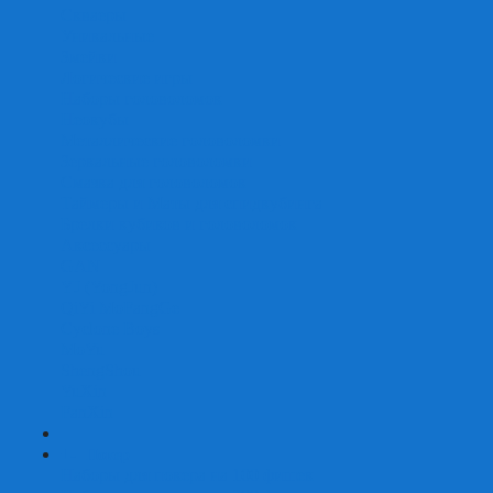
Скваеры
Уникальные
Змейки
Логические игры
Наборы головоломок
Неокубы
Металлические головоломки
Зеркальные головоломки
Смазка для головоломок
Таймеры и Маты для спидкубинга
Брелки кубиков и головоломок
Аксессуары
GAN
YJ (YongJun)
QiYi MoFangGe
Cyclone Boys
MoYu
ShengShou
YuXin
FanXin
+
-
Покер
Наборы для покера на 100 фишек