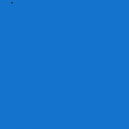
+
-
Серии
7 Чудес
Alias
Exit Квест
Fluxx
Pixel Tactics
Runebound
Small World
Азул
Активити
Башня, Дженга
Билет на поезд
Бэнг!
Взрывные котята
Воображарий
Время приключений
Гномы - вредители
Гравити фолз
Детективные истории
Детективные хроники
Диксит
Замес
Звёздные империи
Зомби в доме