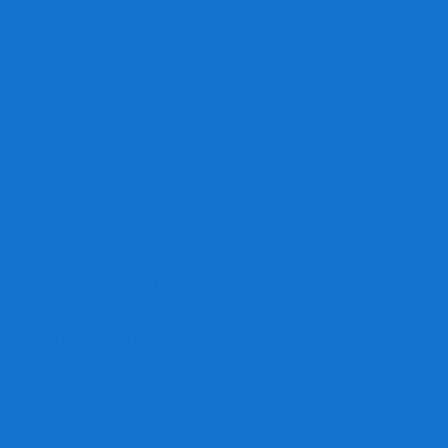
Игра престолов
Имаджинариум
Каркассон
Катамино
Квест Мастер
Кодовые имена
Колонизаторы
Кольт экспресс
Крокодил
Манчкин
Мафия
Мачи Коро
МЕМО
Монополия
Находка для шпиона
Ответь за 5 секунд
Пандемия
Покорение марса
Рик и Морти
Свинтус
Серп
Смертельные материалы
Соображарий