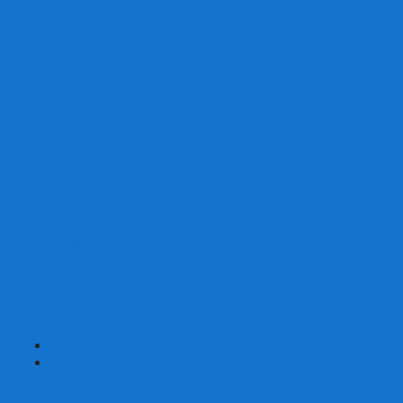
Со сценарием
С миниатюрами
С приложением
Игры-квесты
Книги-игры
Настольно-ролевые НРИ
Magic the Gathering
Для влюбленных
Застольные
Протекторы для игр
Игральные кости
Набор костей для НРИ
Аксессуары
Шашки
Домино
Русское Лото
Игра ГО
Маджонг
Подарочные сертификаты
УЦЕНКА
+
-
Шахматы
Шахматы недорогие
Шахматы резные