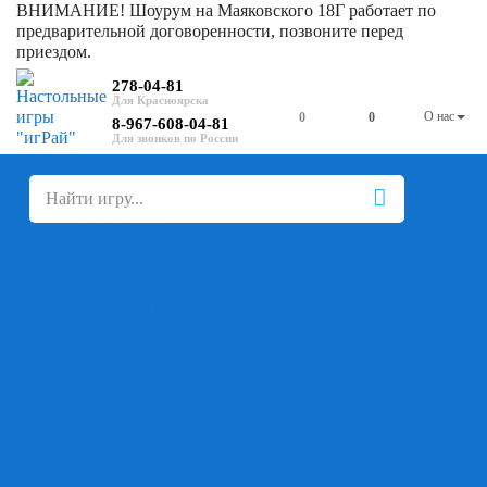
ВНИМАНИЕ! Шоурум на Маяковского 18Г работает по
предварительной договоренности, позвоните перед
приездом.
278-04-81
О нас
0
0
8-967-608-04-81
+
-
Настольные игры
Для компании
Для вечеринки
Семейные
В дорогу
На ассоциации
На скорость реакции
Кооперативные
На логику
Карточные
Абстрактные
Стратегические
Экономические
Для одного
Дуэльные