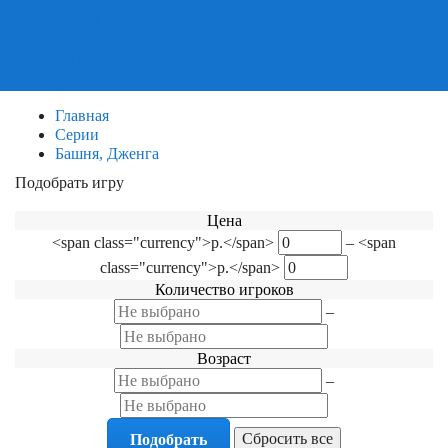
Пазлы
Деревянные пазлы
3Д Пазлы
Главная
Серии
Башня, Дженга
Подобрать игру
Фильтр по категориям
Цена
<span class="currency">р.</span>
–
<span
class="currency">р.</span>
Количество игроков
–
Возраст
–