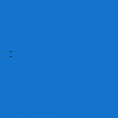
Страшные сказки
Таверна Красный Дракон
Ужас Аркхэма
Уно (UNO)
Шакал
Эволюция
Экивоки
Элементарно
Эпичные схватки боевых магов
Эрудит
+
-
Головоломки
Кубы 2х2
Кубы 3х3
Кубы 4x4
Кубы 5х5
Кубы 6х6
Кубы 7х7
Кубы 8х8 и больше
Магнитные головоломки
Пирамидки
Мегаминксы
Изменяющие форму
Скьюбы