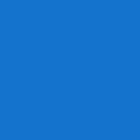
Игра престолов
Имаджинариум
Каркассон
Катамино
Квест Мастер
Кодовые имена
Колонизаторы
Кольт экспресс
Крокодил
Манчкин
Мафия
Мачи Коро
МЕМО
Монополия
Находка для шпиона
Ответь за 5 секунд
Пандемия
Покорение марса
Рик и Морти
Свинтус
Серп
Смертельные материалы
Соображарий