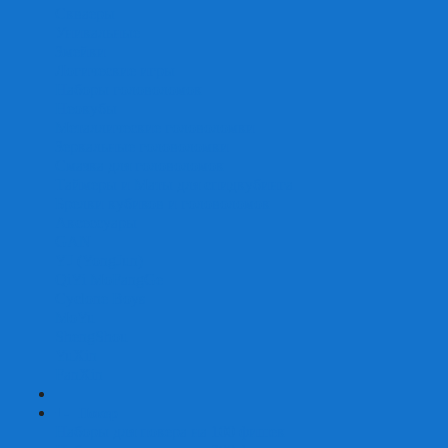
Скваеры
Уникальные
Змейки
Логические игры
Наборы головоломок
Неокубы
Металлические головоломки
Зеркальные головоломки
Смазка для головоломок
Таймеры и Маты для спидкубинга
Брелки кубиков и головоломок
Аксессуары
GAN
YJ (YongJun)
QiYi MoFangGe
Cyclone Boys
MoYu
ShengShou
YuXin
FanXin
+
-
Покер
Наборы для покера на 100 фишек