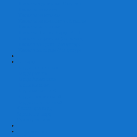
Шахматы турнирные Стаунтон
Шахматы из камня
Шахматы из металла
Шахматы из композитной смолы
Шахматы магнитные
Шахматы Шашки Нарды 3 в 1
Шахматные фигуры (без доски)
Шахматные доски (без фигур)
Шахматные ларцы (без фигур)
+
-
Нарды
Нарды с фотопечатью
Нарды резные
Нарды Армянские
Нарды кожаные
Нарды малые на 40
Нарды средние на 50
Нарды большие на 60
Фишки для нард
Зарики для нард
Сумки для нард
+
-
Детские игры