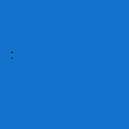
Карты от Ellusionist.com
Карты от Theory11.com
Классика от Bicycle
Классический дизайн
Наборы карт
Необычный дизайн
Специальные колоды Bicycle
ТАРО
Для фокусов и кардистри
+
-
Подарки
Метафорические ассоциативные карты
Блокноты
Браслеты
Ежедневники
Значки и пины
Конверты для денег
Планинги
Подарочные пакеты
Раскраски антистресс
Сквиши (Мялки)
Скетчбуки
Сувениры-приколы
Кружки