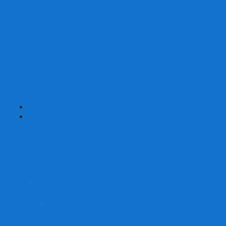
Наборы для покера на 200 фишек
Наборы для покера на 300 фишек
Наборы для покера на 500 фишек
Наборы для покера из 100% керамики
Наборы для покера Las Vegas
Сукно для покера
Карт-протекторы для покера
Фишки для покера
Аксессуары для покера
Кейсы для покера (пустые)
Собери свой набор для покера сам
+
-
Карты
Aviator
Bee
Bicycle
Bicycle Standard
Copag
Fournier
Tally-Ho
ГАФФ-карты
Для покера
Из 100% пластика
Карты от Art of Play