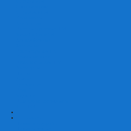
Со сценарием
С миниатюрами
С приложением
Игры-квесты
Книги-игры
Настольно-ролевые НРИ
Magic the Gathering
Для влюбленных
Застольные
Протекторы для игр
Игральные кости
Набор костей для НРИ
Аксессуары
Шашки
Домино
Русское Лото
Игра ГО
Маджонг
Подарочные сертификаты
УЦЕНКА
+
-
Шахматы
Шахматы недорогие
Шахматы резные