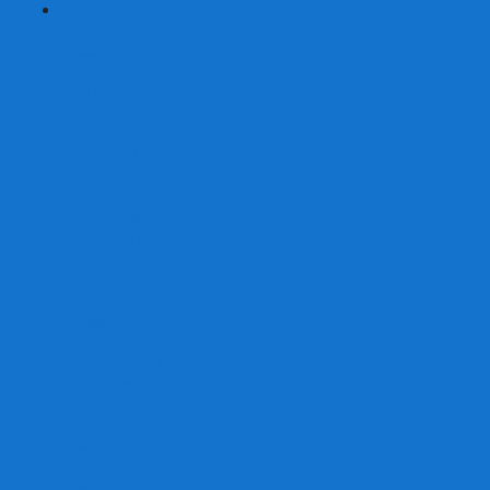
+
-
Серии
7 Чудес
Alias
Exit Квест
Fluxx
Pixel Tactics
Runebound
Small World
Азул
Активити
Башня, Дженга
Билет на поезд
Бэнг!
Взрывные котята
Воображарий
Время приключений
Гномы - вредители
Гравити фолз
Детективные истории
Детективные хроники
Диксит
Замес
Звёздные империи
Зомби в доме