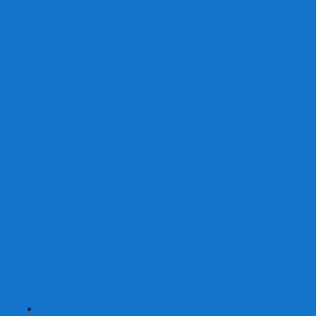
От 2 лет
От 3 лет
От 4 лет
От 5 лет
От 6 лет
От 7 лет
На внимание
Развивающие
На скорость реакции
На память
На развитие речи
Экономические
Логические
На ассоциации
Детские лото и домино
Ходилки-бродилки
Развивающие деревянные игры
Кубики историй
Наборы для опытов
Робототехника
Электронные конструкторы
Аквамозаика
Рисунки светом