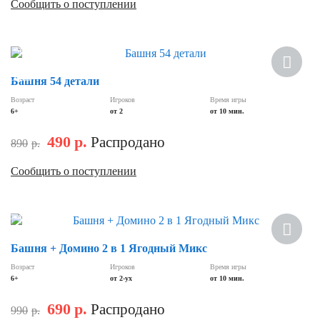
Сообщить о поступлении
Хит
Скидка
Башня 54 детали
Возраст
Игроков
Время игры
6+
от 2
от 10 мин.
490
р.
Распродано
890
р.
Сообщить о поступлении
Скидка
Башня + Домино 2 в 1 Ягодный Микс
Возраст
Игроков
Время игры
6+
от 2-ух
от 10 мин.
690
р.
Распродано
990
р.