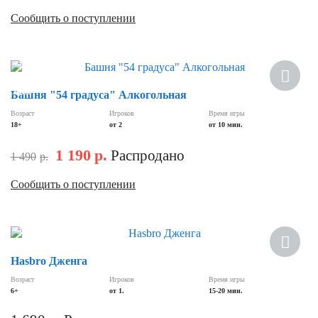
Сообщить о поступлении
Хит
Скидка
Башня "54 градуса" Алкогольная
Возраст
Игроков
Время игры
18+
от 2
от 10 мин.
1 190
р.
Распродано
1 490
р.
Сообщить о поступлении
Хит
Hasbro Дженга
Возраст
Игроков
Время игры
6+
от 1.
15-20 мин.