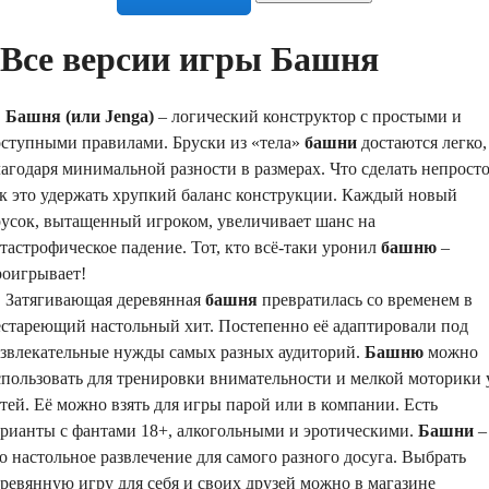
Все версии игры Башня
Башня (или Jenga)
– логический конструктор с простыми и
оступными правилами. Бруски из «тела»
башни
достаются легко,
агодаря минимальной разности в размерах. Что сделать непросто
ак это удержать хрупкий баланс конструкции. Каждый новый
русок, вытащенный игроком, увеличивает шанс на
тастрофическое падение. Тот, кто всё-таки уронил
башню
–
роигрывает!
атягивающая деревянная
башня
превратилась со временем в
естареющий настольный хит. Постепенно её адаптировали под
азвлекательные нужды самых разных аудиторий.
Башню
можно
спользовать для тренировки внимательности и мелкой моторики 
тей. Её можно взять для игры парой или в компании. Есть
арианты с фантами 18+, алкогольными и эротическими.
Башни
–
о настольное развлечение для самого разного досуга. Выбрать
ревянную игру для себя и своих друзей можно в магазине