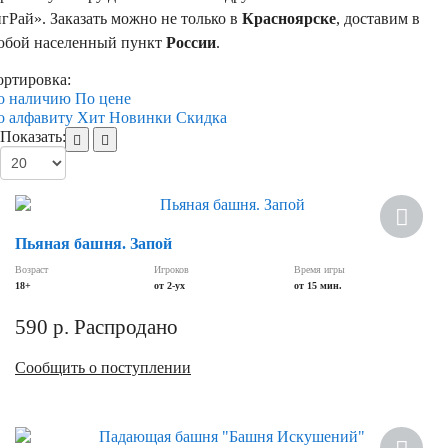
гРай». Заказать можно не только в
Красноярске
, доставим в
юбой населенный пункт
России
.
ортировка:
о наличию
По цене
о алфавиту
Хит
Новинки
Скидка
Показать:
Пьяная башня. Запой
Возраст
Игроков
Время игры
18+
от 2-ух
от 15 мин.
590
р.
Распродано
Сообщить о поступлении