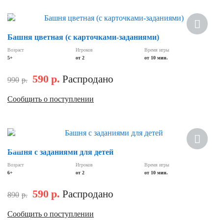
Скидка
Башня цветная (с карточками-заданиями)
Возраст
Игроков
Время игры
5+
от 2
от 10 мин.
590
р.
Распродано
990
р.
Сообщить о поступлении
Хит
Скидка
Башня с заданиями для детей
Возраст
Игроков
Время игры
6+
от 2
от 10 мин.
590
р.
Распродано
890
р.
Сообщить о поступлении